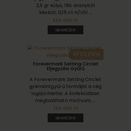
2,9 gr súlyú, 18K aranyból
készült, 0,15 ct H/VS1 ...
550 000 Ft
MEGNÉZEM
KÉSZLETEN
Forevermark Setting Circlet
Eljegyzési Gyűrű
A Forevermark Setting Circlet
gyémántgyűrű formáját a cég
logója ihlette. A kollekcióban
megtalálható motívum, ...
750 000 Ft
MEGNÉZEM