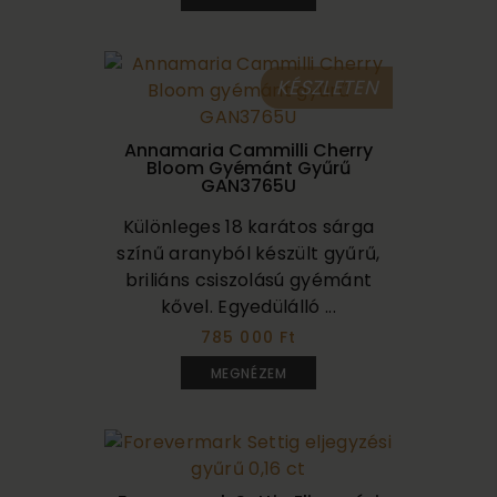
KÉSZLETEN
Annamaria Cammilli Cherry
Bloom Gyémánt Gyűrű
GAN3765U
Különleges 18 karátos sárga
színű aranyból készült gyűrű,
briliáns csiszolású gyémánt
kővel. Egyedülálló ...
785 000 Ft
MEGNÉZEM