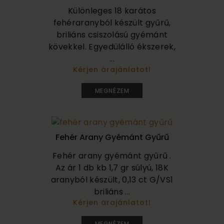
Különleges 18 karátos
fehéraranyból készült gyűrű,
briliáns csiszolású gyémánt
kövekkel. Egyedülálló ékszerek,
...
Kérjen árajánlatot!
1 750 000
MEGNÉZEM
Fehér Arany Gyémánt Gyűrű
Fehér arany gyémánt gyűrű .
Az ár 1 db kb 1,7 gr súlyú, 18K
aranyból készült, 0,13 ct G/VS1
briliáns ...
Kérjen árajánlatot!
195 000
MEGNÉZEM