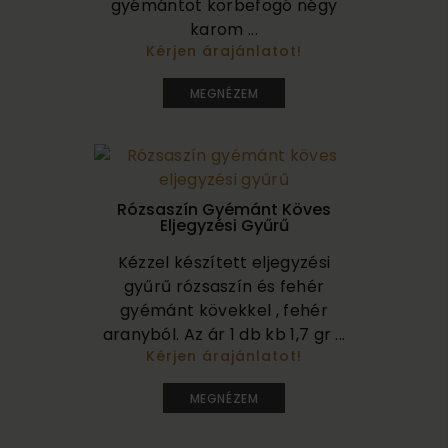
gyémántot körbefogó négy
karom ...
Kérjen árajánlatot!
1 450 000
MEGNÉZEM
Rózsaszín Gyémánt Köves
Eljegyzési Gyűrű
Kézzel készített eljegyzési
gyűrű rózsaszín és fehér
gyémánt kövekkel , fehér
aranyból. Az ár 1 db kb 1,7 gr ...
Kérjen árajánlatot!
1 985 000
MEGNÉZEM