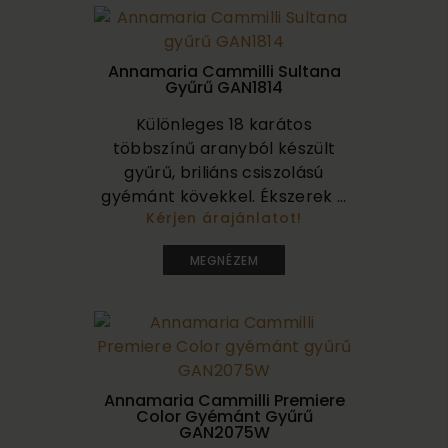
Annamaria Cammilli Sultana
Gyűrű GAN1814
Különleges 18 karátos
többszínű aranyból készült
gyűrű, briliáns csiszolású
gyémánt kövekkel. Ékszerek ...
Kérjen árajánlatot!
3 800 000
MEGNÉZEM
Annamaria Cammilli Premiere
Color Gyémánt Gyűrű
GAN2075W