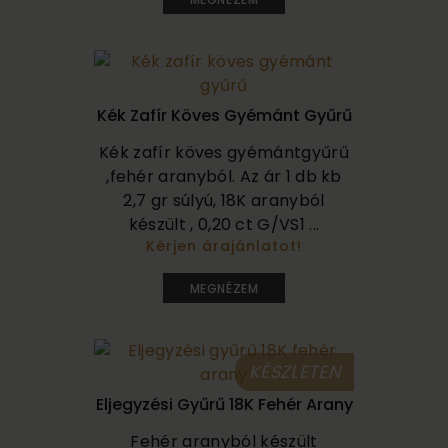
Kék Zafír Köves Gyémánt Gyűrű
Kék zafír köves gyémántgyűrű
,fehér aranyból. Az ár 1 db kb
2,7 gr súlyú, 18K aranyból
készült , 0,20 ct G/VS1 ...
Kérjen árajánlatot!
570 000
MEGNÉZEM
KÉSZLETEN
Eljegyzési Gyűrű 18K Fehér Arany
Fehér aranyból készült