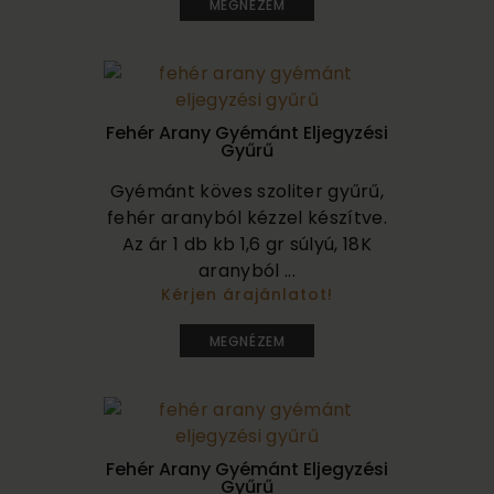
MEGNÉZEM
Fehér Arany Gyémánt Eljegyzési
Gyűrű
Gyémánt köves szoliter gyűrű,
fehér aranyból kézzel készítve.
Az ár 1 db kb 1,6 gr súlyú, 18K
aranyból ...
Kérjen árajánlatot!
280 000
MEGNÉZEM
Fehér Arany Gyémánt Eljegyzési
Gyűrű