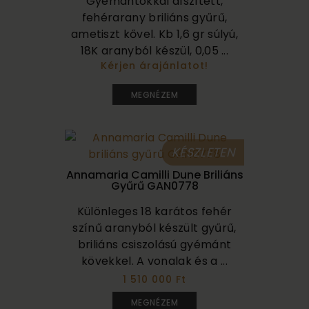
Gyémántokkal díszített,
fehérarany briliáns gyűrű,
ametiszt kővel. Kb 1,6 gr súlyú,
18K aranyból készül, 0,05 ...
Kérjen árajánlatot!
200 000
MEGNÉZEM
KÉSZLETEN
Annamaria Camilli Dune Briliáns
Gyűrű GAN0778
Különleges 18 karátos fehér
színű aranyból készült gyűrű,
briliáns csiszolású gyémánt
kövekkel. A vonalak és a ...
1 510 000 Ft
MEGNÉZEM