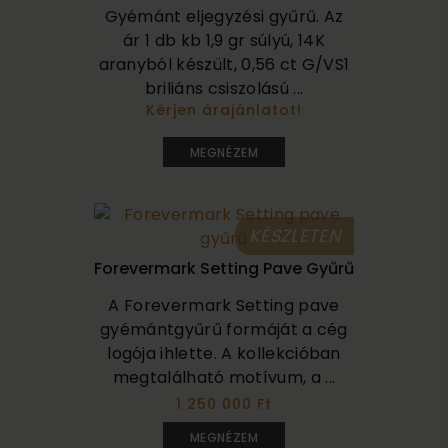
Gyémánt eljegyzési gyűrű. Az
ár 1 db kb 1,9 gr súlyú, 14K
aranyból készült, 0,56 ct G/VS1
briliáns csiszolású ...
Kérjen árajánlatot!
500 000
MEGNÉZEM
KÉSZLETEN
Forevermark Setting Pave Gyűrű
A Forevermark Setting pave
gyémántgyűrű formáját a cég
logója ihlette. A kollekcióban
megtalálható motívum, a ...
1 250 000 Ft
MEGNÉZEM