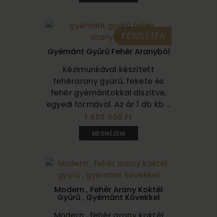
KÉSZLETEN
Gyémánt Gyűrű Fehér Aranyból
Kézimunkával készített
fehérarany gyűrű, fekete és
fehér gyémántokkal díszítve,
egyedi formával. Az ár 1 db kb ...
1 400 000 Ft
MEGNÉZEM
Modern , Fehér Arany Koktél
Gyűrű , Gyémánt Kövekkel
Modern , fehér arany koktél