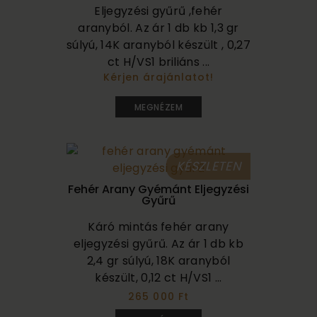
Eljegyzési gyűrű ,fehér
aranyból. Az ár 1 db kb 1,3 gr
súlyú, 14K aranyból készült , 0,27
ct H/VS1 briliáns ...
Kérjen árajánlatot!
420 000
MEGNÉZEM
KÉSZLETEN
Fehér Arany Gyémánt Eljegyzési
Gyűrű
Káró mintás fehér arany
eljegyzési gyűrű. Az ár 1 db kb
2,4 gr súlyú, 18K aranyból
készült, 0,12 ct H/VS1 ...
265 000 Ft