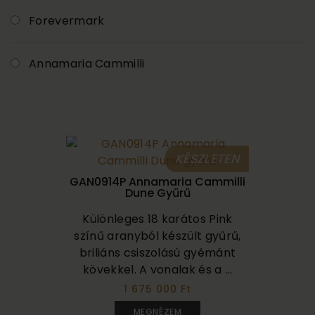
Forevermark
Annamaria Cammilli
KÉSZLETEN
GAN0914P Annamaria Cammilli
Dune Gyűrű
Különleges 18 karátos Pink
színű aranyból készült gyűrű,
briliáns csiszolású gyémánt
kövekkel. A vonalak és a ...
1 675 000 Ft
MEGNÉZEM