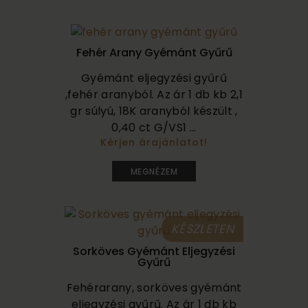
Fehér Arany Gyémánt Gyűrű
Gyémánt eljegyzési gyűrű
,fehér aranyból. Az ár 1 db kb 2,1
gr súlyú, 18K aranyból készült ,
0,40 ct G/VS1 ...
Kérjen árajánlatot!
660 000
MEGNÉZEM
KÉSZLETEN
Sorköves Gyémánt Eljegyzési
Gyűrű
Fehérarany, sorköves gyémánt
eljegyzési gyűrű. Az ár 1 db kb