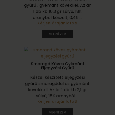
gyűrű , gyémánt kövekkel. Az ár
1 db kb 10,3 gr súlyú, 18K
aranyból készült, 0,45 ...
Kérjen árajánlatot!
1 320 000
MEGNÉZEM
Smaragd Köves Gyémánt
Eljegyzési Gyűrű
Kézzel készített eljegyzési
gyűrű smaragddal és gyémánt
kövekkell. Az ár 1 db kb 2,1 gr
súlyú, 18K aranyból ...
Kérjen árajánlatot!
730 000
MEGNÉZEM