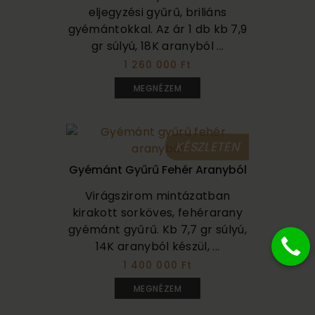
eljegyzési gyűrű, briliáns
gyémántokkal. Az ár 1 db kb 7,9
gr súlyú, 18K aranyból ...
1 260 000 Ft
MEGNÉZEM
KÉSZLETEN
Gyémánt Gyűrű Fehér Aranyból
Virágszirom mintázatban
kirakott sorköves, fehérarany
gyémánt gyűrű. Kb 7,7 gr súlyú,
14K aranyból készül, ...
1 400 000 Ft
MEGNÉZEM