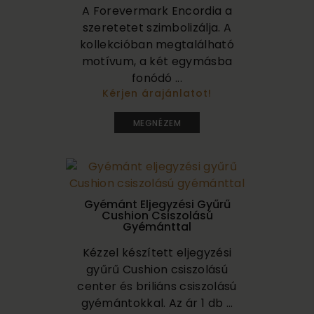
A Forevermark Encordia a
szeretetet szimbolizálja. A
kollekcióban megtalálható
motívum, a két egymásba
fonódó ...
Kérjen árajánlatot!
750 000
MEGNÉZEM
Gyémánt Eljegyzési Gyűrű
Cushion Csiszolású
Gyémánttal
Kézzel készített eljegyzési
gyűrű Cushion csiszolású
center és briliáns csiszolású
gyémántokkal. Az ár 1 db ...