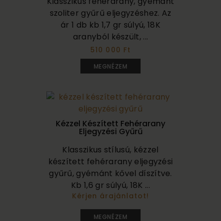
Klasszikus fehérarany, gyémánt
szoliter gyűrű eljegyzéshez. Az
ár 1 db kb 1,7 gr súlyú, 18K
aranyból készült, ...
510 000 Ft
MEGNÉZEM
Kézzel Készített Fehérarany
Eljegyzési Gyűrű
Klasszikus stílusú, kézzel
készített fehérarany eljegyzési
gyűrű, gyémánt kővel díszítve.
Kb 1,6 gr súlyú, 18K ...
Kérjen árajánlatot!
420 000
MEGNÉZEM