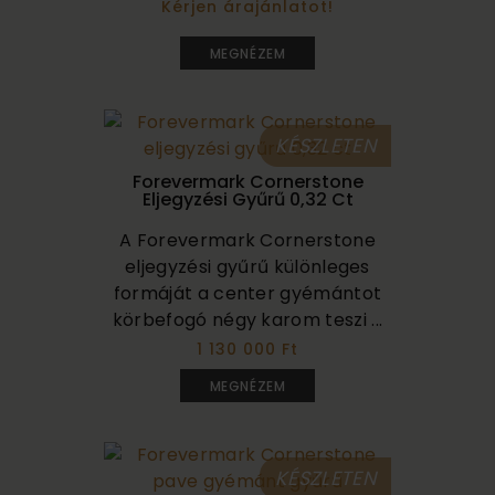
Kérjen árajánlatot!
4 700 000
MEGNÉZEM
KÉSZLETEN
Forevermark Cornerstone
Eljegyzési Gyűrű 0,32 Ct
A Forevermark Cornerstone
eljegyzési gyűrű különleges
formáját a center gyémántot
körbefogó négy karom teszi ...
1 130 000 Ft
MEGNÉZEM
KÉSZLETEN