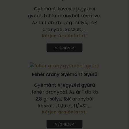
Gyémánt köves eljegyzési
gyűrű, fehér aranyból készítve.
Az ár 1 db kb 1,7 gr súlyú, 14K
aranyból készült, ...
Kérjen árajánlatot!
160 000
MEGNÉZEM
Fehér Arany Gyémánt Gyűrű
Gyémánt eljegyzési gyűrű
,fehér aranyból. Az ár 1 db kb
2,8 gr súlyú, 18K aranyból
készült , 0,19 ct H/VS1 ...
Kérjen árajánlatot!
210 000
MEGNÉZEM