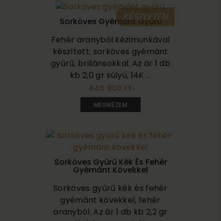
KÉSZLETEN
Sorköves Gyémánt Gyűrű
Fehér aranyból kézimunkával
készített, sorköves gyémánt
gyűrű, briliánsokkal. Az ár 1 db
kb 2,0 gr súlyú, 14K ...
640 000 Ft
MEGNÉZEM
Sorköves Gyűrű Kék És Fehér
Gyémánt Kövekkel
Sorköves gyűrű kék és fehér
gyémánt kövekkel, fehér
aranyból. Az ár 1 db kb 2,2 gr