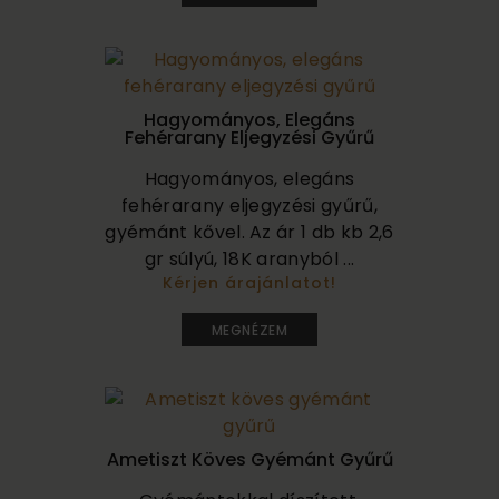
Hagyományos, Elegáns
Fehérarany Eljegyzési Gyűrű
Hagyományos, elegáns
fehérarany eljegyzési gyűrű,
gyémánt kővel. Az ár 1 db kb 2,6
gr súlyú, 18K aranyból ...
Kérjen árajánlatot!
320 000
MEGNÉZEM
Ametiszt Köves Gyémánt Gyűrű