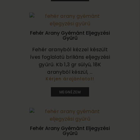
Fehér Arany Gyémánt Eljegyzési
Gyűrű
Fehér aranyból kézzel készült
íves foglalatú briliáns eljegyzési
gyűrű. Kb 1,3 gr súlyú, 18K
aranyból készül, ...
Kérjen árajánlatot!
200 000
MEGNÉZEM
Fehér Arany Gyémánt Eljegyzési
Gyűrű