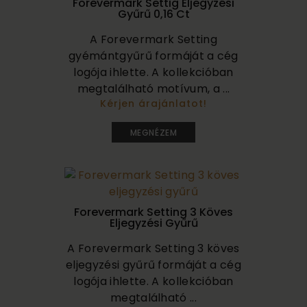
Forevermark Settig Eljegyzési
Gyűrű 0,16 Ct
A Forevermark Setting
gyémántgyűrű formáját a cég
logója ihlette. A kollekcióban
megtalálható motívum, a ...
Kérjen árajánlatot!
315 000
MEGNÉZEM
Forevermark Setting 3 Köves
Eljegyzési Gyűrű
A Forevermark Setting 3 köves
eljegyzési gyűrű formáját a cég
logója ihlette. A kollekcióban
megtalálható ...