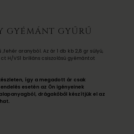
Y GYÉMÁNT GYŰRŰ
fehér aranyból. Az ár 1 db kb 2,8 gr súlyú,
9 ct H/VS1 briliáns csiszolású gyémántot
készleten, így a megadott ár csak
rendelés esetén az Ön igényeinek
alapanyagból, drágakőből készítjük el az
hat.