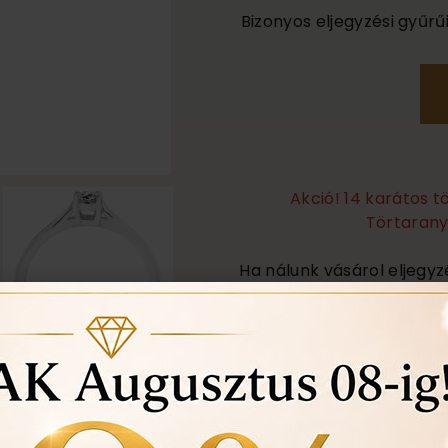
Bizonyos eljegyzési gyűr
Akció! 14 karátos 
Törtarany 
Ha nálunk vásárol eljegyz
Örökös garanciális tisz
Ingyenes méret állítá