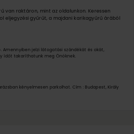
rű van raktáron, mint az oldalunkon. Keressen
 eljegyzési gyűrűt, a majdani karikagyűrű árából
ó. Amennyiben jelzi látogatási szándékát és okát,
 Így ídőt takaríthatunk meg Önöknek.
arázsban kényelmesen parkolhat. Cím : Budapest, Király