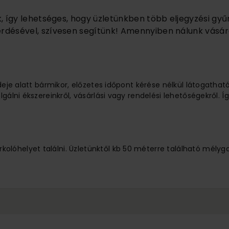
k, így lehetséges, hogy üzletünkben több eljegyzési gyű
rdésével, szívesen segítünk! Amennyiben nálunk vásárol
ideje alatt bármikor, előzetes időpont kérése nélkül látogathat
lgálni ékszereinkről, vásárlási vagy rendelési lehetőségekről.
lóhelyet találni. Üzletünktől kb 50 méterre található mélyg