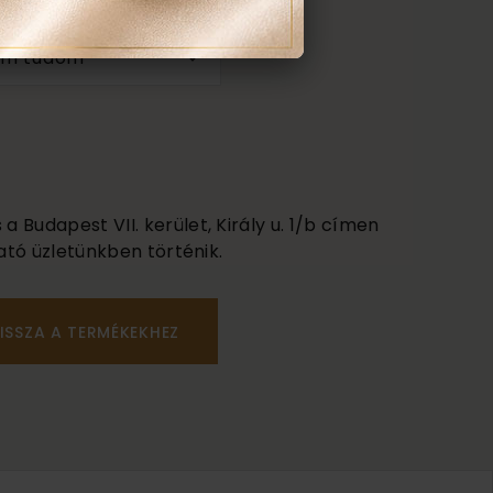
méret:
em tudom
 Budapest VII. kerület, Király u. 1/b címen
ató üzletünkben történik.
ISSZA A TERMÉKEKHEZ