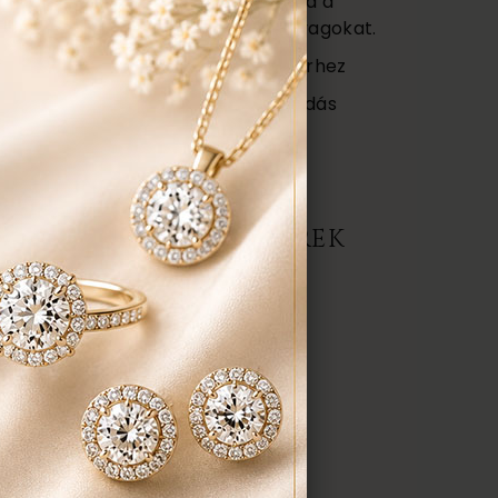
agy (Certificate) mely tartalmazza a
őségét az ékszerben található anyagokat.
ajándék tartó táska minden ékszerhez
ngyenes ellenőrzés, rejtett károsodás
repedés a gyűrűn stb. Az általunk
gyenesen javítjuk.
ERMÉK, AJÁNLATOT KÉREK
darab
anyaga:
 karátos
színe:
nt a képen