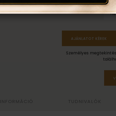
n
Személyes megtekintés a
találh
V
 INFORMÁCIÓ
TUDNIVALÓK