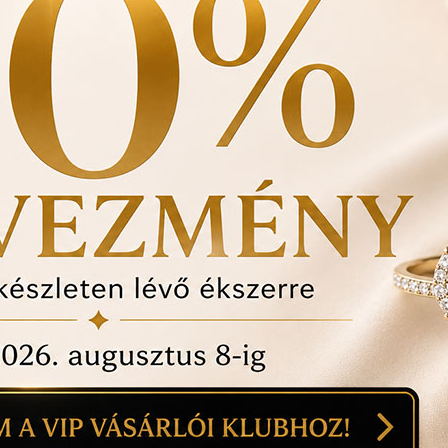
Vásárlási bizonylat av
felhasznált kövek min
Ékszertartó doboz és 
Évente 1 alkalommal i
történt-e , mozgó kő, 
felfedezett hibákat in
ÉRDEKEL A T
1
18
mi