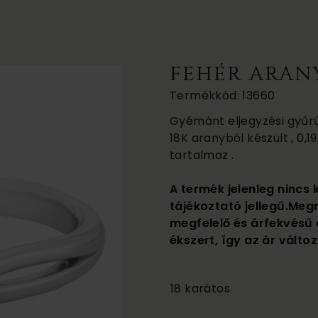
FEHÉR ARAN
Termékkód: 13660
Gyémánt eljegyzési gyűrű ,
18K aranyból készült , 0,1
tartalmaz .
A termék jelenleg nincs 
tájékoztató jellegű.Meg
megfelelő és árfekvésű 
ékszert, így az ár változ
210 000
18 karátos