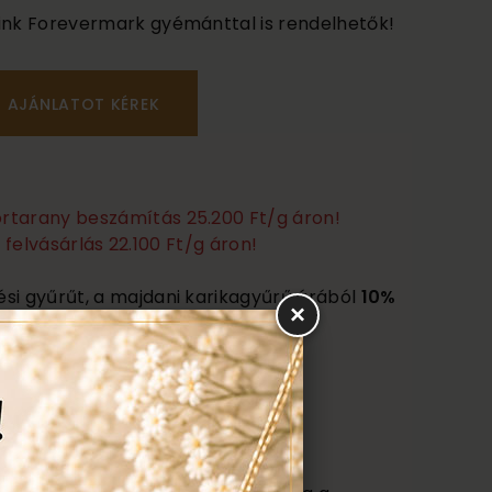
űink Forevermark gyémánttal is rendelhetők!
törtarany beszámítás 25.200 Ft/g áron!
felvásárlás 22.100 Ft/g áron!
ési gyűrűt, a majdani karikagyűrű árából
10%
×
kedvezményt
kap!
Ezen felül még:
títás, polírozás
s