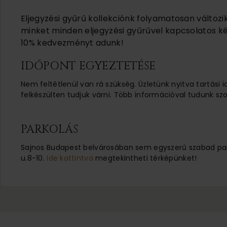
Eljegyzési gyűrű kollekciónk folyamatosan változi
minket minden eljegyzési gyűrűvel kapcsolatos ké
10% kedvezményt adunk!
IDŐPONT EGYEZTETÉSE
Nem feltétlenül van rá szükség. Üzletünk nyitva tartási 
felkészülten tudjuk várni. Több információval tudunk szo
PARKOLÁS
Sajnos Budapest belvárosában sem egyszerű szabad parko
u.8-10.
Ide kattintva
megtekintheti térképünket!