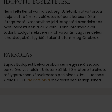
IDŐPONT EGYEZTETÉSE
Nem feltétlenül van rá szükség. Üzletünk nyitva tartási
ideje alatt bármikor, előzetes időpont kérése nélkül
látogatható. Amennyiben jelzi látogatási szándékát és
okát, felkészülten tudjuk várni. Több információval
tudunk szolgálni ékszereinkről, vásárlási vagy rendelési
lehetőségekről. Így ídőt takaríthatunk meg Önöknek.
PARKOLÁS
Sajnos Budapest belvárosában sem egyszerű szabad
parkolóhelyet találni. Üzletünktől kb 50 méterre található
mélygarázsban kényelmesen parkolhat. Cím : Budapest,
Király u.8-10.
Ide kattintva
megtekintheti térképünket!