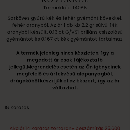
Termékkód: 14088
Sorköves gyűrű kék és fehér gyémánt kövekkel,
fehér aranyból. Az ár 1 db kb 2,2 gr súlyú, 14K
aranyból készült, 0,13 ct G/VS1 briliáns csiszolású
gyémántot és 0,167 ct kék gyémántot tartalmaz.
A termék jelenleg nincs készleten, így a
megadott ár csak tájékoztató
jellegű.Megrendelés esetén az Ön igényeinek
megfelelő és árfekvésű alapanyagból,
drágakőből készítjük el az ékszert, így az ár
változhat.
290 000
18 karátos
Akció! 14 karátos törtarany beszámítás 25.600