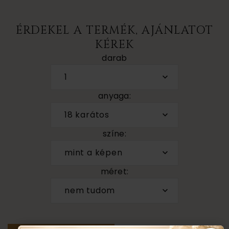
ÉRDEKEL A TERMÉK, AJÁNLATOT
KÉREK
darab
1
anyaga:
18 karátos
színe:
mint a képen
méret:
nem tudom