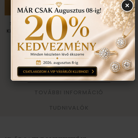
×
Személyes megtekintés a Budapest VII. kerület,
Király u. 1/b címen található üzletünkben történik.
VISSZA A TERMÉKEKHEZ
EGYEZTETÉS
TOVÁBBI INFORMÁCIÓ
TUDNIVALÓK