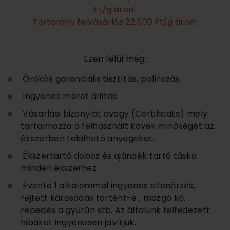
Ft/g áron!
Törtarany felvásárlás 22.500 Ft/g áron!
Ezen felül még:
Örökös garanciális tisztítás, polírozás
Ingyenes méret állítás
Vásárlási bizonylat avagy (Certificate) mely
tartalmazza a felhasznált kövek minőségét az
ékszerben található anyagokat.
Ékszertartó doboz és ajándék tartó táska
minden ékszerhez
Évente 1 alkalommal ingyenes ellenőrzés,
rejtett károsodás történt-e , mozgó kő,
repedés a gyűrűn stb. Az általunk felfedezett
hibákat ingyenesen javítjuk.