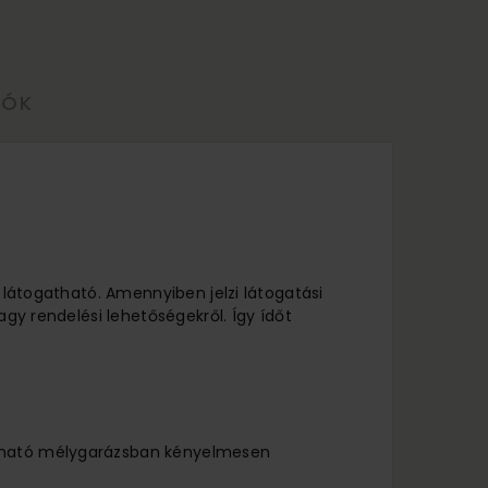
LÓK
l látogatható. Amennyiben jelzi látogatási
agy rendelési lehetőségekről. Így ídőt
lálható mélygarázsban kényelmesen