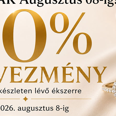
Ezen felül még:
Örökös garanciális tis
Ingyenes méret állítá
Vásárlási bizonylat a
felhasznált kövek min
Ékszertartó doboz és
Évente 1 alkalommal i
történt-e , mozgó kő, 
felfedezett hibákat in
ÉRDEKEL A TERM
darab
1
anyaga: