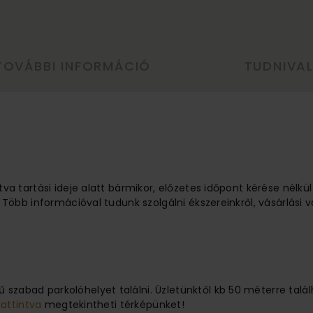
TOVÁBBI INFORMÁCIÓ
TUDNIVA
tva tartási ideje alatt bármikor, előzetes időpont kérése nélkü
 Több információval tudunk szolgálni ékszereinkről, vásárlási v
 szabad parkolóhelyet találni. Üzletünktől kb 50 méterre ta
kattintva
megtekintheti térképünket!