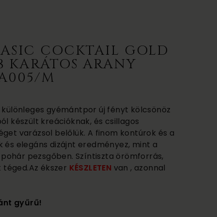
BASIC COCKTAIL GOLD
8 KARÁTOS ARANY
A005/M
a különleges gyémántpor új fényt kölcsönöz
ól készült kreációknak, és csillagos
éget varázsol belőlük. A finom kontúrok és a
k és elegáns dizájnt eredményez, mint a
pohár pezsgőben. Színtiszta örömforrás,
 téged.Az ékszer
KÉSZLETEN
van , azonnal
ánt gyűrű!