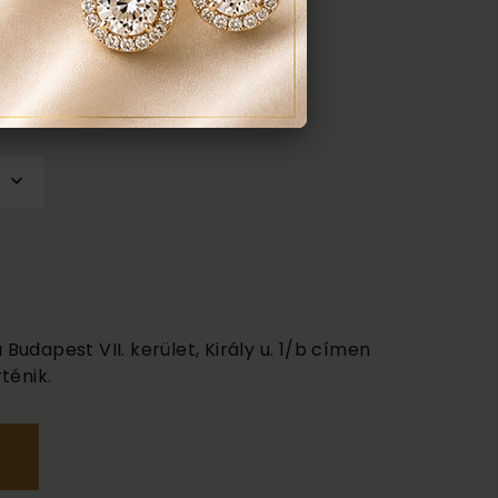
udapest VII. kerület, Király u. 1/b címen
ténik.