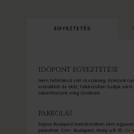
EGYEZTETÉS
IDŐPONT EGYEZTETÉSE
Nem feltétlenül van rá szükség. Üzletünk nyi
szándékát és okát, felkészülten tudjuk várni.
takaríthatunk meg Önöknek.
PARKOLÁS
Sajnos Budapest belvárosában sem egyszerű
parkolhat. Cím : Budapest, Király u.8-10.
Ide 