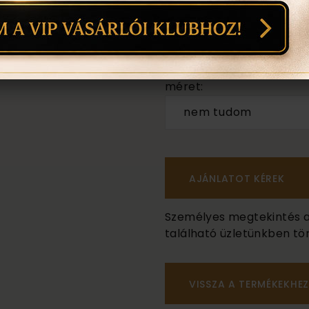
18 karátos
színe:
mint a képen
méret:
nem tudom
Személyes megtekintés a B
található üzletünkben tör
VISSZA A TERMÉKEKHEZ