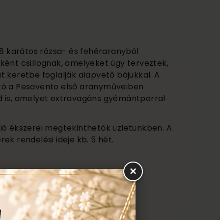
18 karátos rózsa- és fehéraranyból
ként csillognak, amelyeket úgy terveztek,
 keretbe foglalják alapvető bájukkal. A
tó a Pesavento első aranyműveiben
d is, amelyet extravagáns gyémántporral
ió ékszerei megtekinthetők üzletünkben. A
ek rendelési ideje kb. 5 hét.
×
any beszámítás 25.200 Ft/g áron!
200 Ft/g áron!