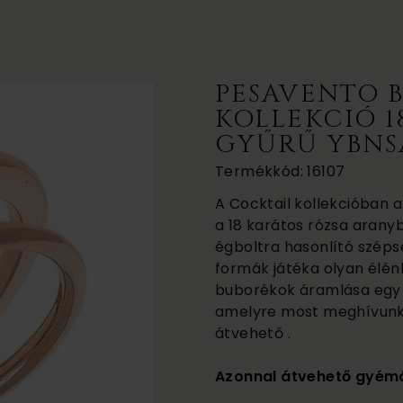
PESAVENTO 
KOLLEKCIÓ 1
GYŰRŰ YBNS
Termékkód: 16107
A Cocktail kollekcióban 
a 18 karátos rózsa aranyb
égboltra hasonlító széps
formák játéka olyan élén
buborékok áramlása egy 
amelyre most meghívunk
átvehető .
Azonnal átvehető gyém