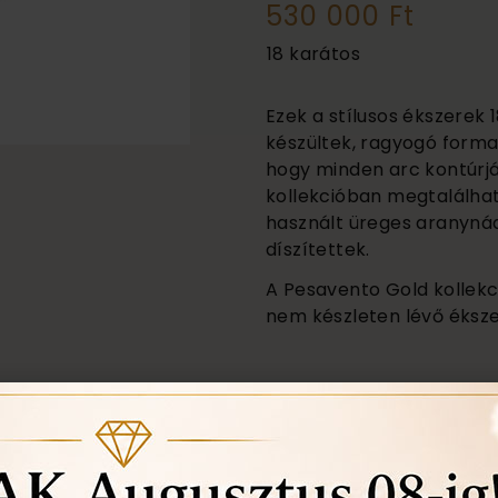
530 000 Ft
18 karátos
Ezek a stílusos ékszerek 
készültek, ragyogó forma
hogy minden arc kontúrját
kollekcióban megtalálha
használt üreges aranyná
díszítettek.
A Pesavento Gold kollekc
nem készleten lévő ékszer
Akció! 14 karátos törtar
Törtarany felvásárlás 22.