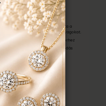
ztítás, polírozás
s
vagy (Certificate) mely tartalmazza a
őségét az ékszerben található anyagokat.
 ajándék tartó táska minden ékszerhez
ngyenes ellenőrzés, rejtett károsodás
repedés a gyűrűn stb. Az általunk
gyenesen javítjuk.
ÉK, AJÁNLATOT KÉREK