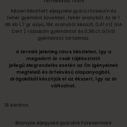
Termékkód: 14519
Kézzel készített eljegyzési gyűrű rózsaszín és
fehér gyémánt kövekkel , fehér aranyból. Az ár 1
db kb 1,7 gr súlyú, 18K aranyból készült, 0,41 ct( GIA
Cert ) rózsaszín gyémántot és 0,36 ct G/VS1
gyémántot tartalmaz.
A termék jelenleg nincs készleten, így a
megadott ár csak tájékoztató
jellegű.Megrendelés esetén az Ön igényeinek
megfelelő és árfekvésű alapanyagból,
drágakőből készítjük el az ékszert, így az ár
változhat.
1 985 000
18 karátos
Bizonyos eljegyzési gyűrűink Forevermark