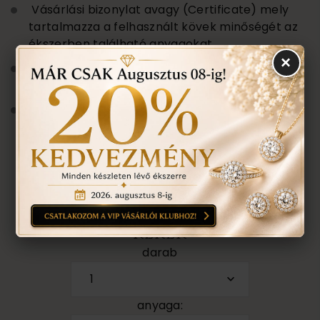
Vásárlási bizonylat avagy (Certificate) mely
tartalmazza a felhasznált kövek minőségét az
ékszerben található anyagokat.
×
Ékszertartó doboz és ajándék tartó táska
minden ékszerhez
Évente 1 alkalommal ingyenes ellenőrzés,
rejtett károsodás történt-e , mozgó kő,
repedés a gyűrűn stb. Az általunk felfedezett
hibákat ingyenesen javítjuk.
ÉRDEKEL A TERMÉK, AJÁNLATOT
KÉREK
darab
1
anyaga: