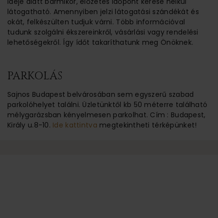
ideje alatt bármikor, előzetes időpont kérése nélkül
látogatható. Amennyiben jelzi látogatási szándékát és
okát, felkészülten tudjuk várni. Több információval
tudunk szolgálni ékszereinkről, vásárlási vagy rendelési
lehetőségekről. Így ídőt takaríthatunk meg Önöknek.
PARKOLÁS
Sajnos Budapest belvárosában sem egyszerű szabad
parkolóhelyet találni. Üzletünktől kb 50 méterre található
mélygarázsban kényelmesen parkolhat. Cím : Budapest,
Király u.8-10.
Ide kattintva
megtekintheti térképünket!