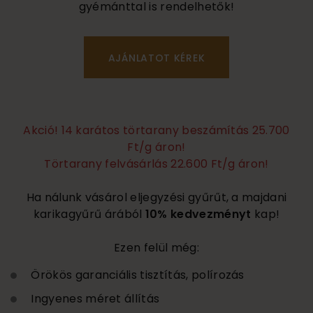
gyémánttal is rendelhetők!
Akció! 14 karátos törtarany beszámítás 25.700
Ft/g áron!
Törtarany felvásárlás 22.600 Ft/g áron!
Ha nálunk vásárol eljegyzési gyűrűt, a majdani
karikagyűrű árából
10% kedvezményt
kap!
Ezen felül még:
Örökös garanciális tisztítás, polírozás
Ingyenes méret állítás