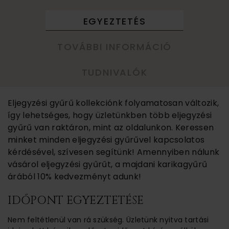
EGYEZTETÉS
TOVÁBBI INFORMÁCIÓ
TUDNIVALÓK
Eljegyzési gyűrű kollekciónk folyamatosan változik,
így lehetséges, hogy üzletünkben több eljegyzési
gyűrű van raktáron, mint az oldalunkon. Keressen
minket minden eljegyzési gyűrűvel kapcsolatos
kérdésével, szívesen segítünk! Amennyiben nálunk
vásárol eljegyzési gyűrűt, a majdani karikagyűrű
árából 10% kedvezményt adunk!
IDŐPONT EGYEZTETÉSE
Nem feltétlenül van rá szükség. Üzletünk nyitva tartási