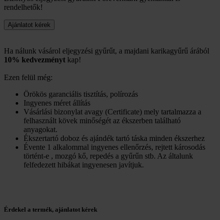
rendelhetők!
Ha nálunk vásárol eljegyzési gyűrűt, a majdani karikagyűrű árából
10% kedvezményt
kap!
Ezen felül még:
Örökös garanciális tisztítás, polírozás
Ingyenes méret állítás
Vásárlási bizonylat avagy (Certificate) mely tartalmazza a
felhasznált kövek minőségét az ékszerben található
anyagokat.
Ékszertartó doboz és ajándék tartó táska minden ékszerhez
Évente 1 alkalommal ingyenes ellenőrzés, rejtett károsodás
történt-e , mozgó kő, repedés a gyűrűn stb. Az általunk
felfedezett hibákat ingyenesen javítjuk.
Érdekel a termék, ajánlatot kérek