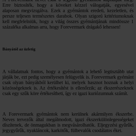
Erre biztosíték, hogy a köveket kézzel válogatják, egyesével
alaposan megvizsgálva. Ezek a gyémántok eredeti, kezeletlen, és
persze teljesen természetes darabok. Olyan szigorú kritériumoknak
kell megfelelniük, hogy a világ összes gyémántjának mindössze 1
százaléka alkalmas arra, hogy Forevermark drágakő lehessen!
Bányától az üzletig
A vállalatnak fontos, hogy a gyémántok a lehető legtisztább utat
járják be, ezt pedig személyesen felügyelik is. Forevermark gyémánt
csak olyan bányákból kerülhet ki, melyek hasznot hoznak a helyi
közösségeknek is. Az értékesítést is ellenőrzik; az ékszerészeknek
csak egy szűk köre értékesítheti, így ez igazi kuriózumnak számít.
A Forevermark gyémántok nem kerülnek akármilyen ékszerbe.
Neves tervezők által megálmodott, igazi ékszerkülönlegességeket
díszítenek, de önmagukban is megvásárolhatók. Eljegyzési gyűrűk,
jegygyűrűk, nyakláncok, karkötők, fülbevalók csodálatos ékei.