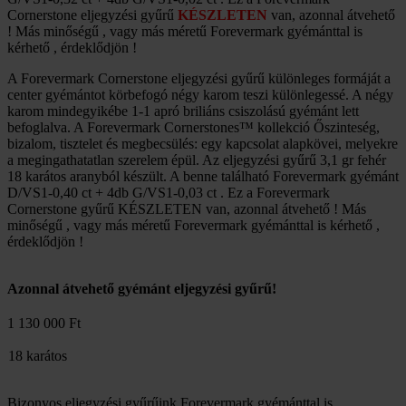
Cornerstone eljegyzési gyűrű
KÉSZLETEN
van, azonnal átvehető
! Más minőségű , vagy más méretű Forevermark gyémánttal is
kérhető , érdeklődjön !
A Forevermark Cornerstone eljegyzési gyűrű különleges formáját a
center gyémántot körbefogó négy karom teszi különlegessé. A négy
karom mindegyikébe 1-1 apró briliáns csiszolású gyémánt lett
befoglalva. A Forevermark Cornerstones™ kollekció Őszinteség,
bizalom, tisztelet és megbecsülés: egy kapcsolat alapkövei, melyekre
a megingathatatlan szerelem épül. Az eljegyzési gyűrű 3,1 gr fehér
18 karátos aranyból készült. A benne található Forevermark gyémánt
D/VS1-0,40 ct + 4db G/VS1-0,03 ct . Ez a Forevermark
Cornerstone gyűrű KÉSZLETEN van, azonnal átvehető ! Más
minőségű , vagy más méretű Forevermark gyémánttal is kérhető ,
érdeklődjön !
Azonnal átvehető gyémánt eljegyzési gyűrű!
1 130 000 Ft
18 karátos
Bizonyos eljegyzési gyűrűink Forevermark gyémánttal is