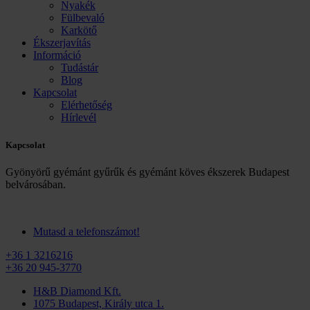
Nyakék
Fülbevaló
Karkötő
Ékszerjavítás
Információ
Tudástár
Blog
Kapcsolat
Elérhetőség
Hírlevél
Kapcsolat
Gyönyörű gyémánt gyűrűk és gyémánt köves ékszerek Budapest
belvárosában.
Mutasd a telefonszámot!
+36 1 3216216
+36 20 945-3770
H&B Diamond Kft.
1075 Budapest, Király utca 1.