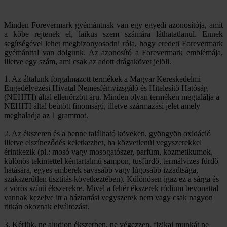
Minden Forevermark gyémántnak van egy egyedi azonosítója, amit
a kőbe rejtenek el, laikus szem számára láthatatlanul. Ennek
segítségével lehet megbizonyosodni róla, hogy eredeti Forevermark
gyémánttal van dolgunk. Az azonosító a Forevermark emblémája,
illetve egy szám, ami csak az adott drágakövet jelöli.
1. Az általunk forgalmazott termékek a Magyar Kereskedelmi
Engedélyezési Hivatal Nemesfémvizsgáló és Hitelesítő Hatóság
(NEHITI) által ellenőrzött áru. Minden olyan terméken megtalálja a
NEHITI által beütött finomsági, illetve származási jelet amely
meghaladja az 1 grammot.
2. Az ékszeren és a benne található köveken, gyöngyön oxidáció
illetve elszíneződés keletkezhet, ha közvetlenül vegyszerekkel
érintkezik (pl.: mosó vagy mosogatószer, parfüm, kozmetikumok,
különös tekintettel kéntartalmú sampon, tusfürdő, termálvizes fürdő
hatására, egyes emberek savasabb vagy lúgosabb izzadtsága,
szakszerűtlen tisztítás következtében). Különösen igaz ez a sárga és
a vörös színű ékszerekre. Mivel a fehér ékszerek ródium bevonattal
vannak kezelve itt a háztartási vegyszerek nem vagy csak nagyon
ritkán okoznak elváltozást.
3. Kérjük, ne aludjon ékszerben, ne végezzen, fizikai munkát ne