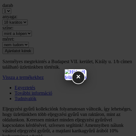
darab
anyaga:
színe:
méret:
Személyes megtekintés a Budapest VII. kerület, Király u. 1/b címen
található üzletünkben történik.
×
Vissza a termékekhez
Egyeztetés
További információ
Tudnivalók
Eljegyzési gyűrű kollekciónk folyamatosan változik, így lehetséges,
hogy üzletünkben több eljegyzési gyűrű van raktáron, mint az
oldalunkon. Keressen minket minden eljegyzési gyűrűvel
kapcsolatos kérdésével, szívesen segítünk! Amennyiben nálunk
vásárol eljegyzési gyűrűt, a majdani karikagyűrű árából 10%