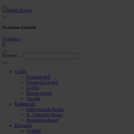
Kosárban:
0
termék
Kosárhoz
0
Keresés ...
Gyűrű
Karikagyűrű
Eljegyzési gyűrű
Gyűrű
Ékszer tervek
Akciók
Kollekciók
Forevermark ékszer
A. Cammilli ékszer
Pesavento ékszer
Ékszerek
Gyűrűk