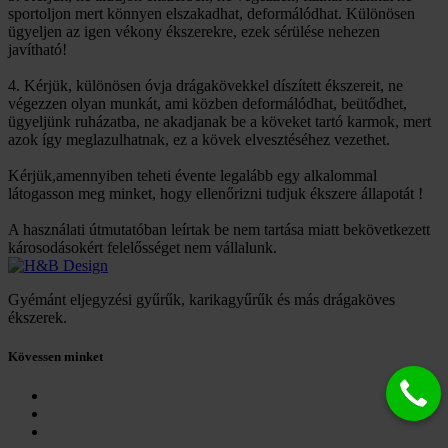
sportoljon mert könnyen elszakadhat, deformálódhat. Különösen
ügyeljen az igen vékony ékszerekre, ezek sérülése nehezen
javítható!
4. Kérjük, különösen óvja drágakövekkel díszített ékszereit, ne
végezzen olyan munkát, ami közben deformálódhat, beütődhet,
ügyeljünk ruházatba, ne akadjanak be a köveket tartó karmok, mert
azok így meglazulhatnak, ez a kövek elvesztéséhez vezethet.
Kérjük,amennyiben teheti évente legalább egy alkalommal
látogasson meg minket, hogy ellenőrizni tudjuk ékszere állapotát !
A használati útmutatóban leírtak be nem tartása miatt bekövetkezett
károsodásokért felelősséget nem vállalunk.
Gyémánt eljegyzési gyűrűk, karikagyűrűk és más drágaköves
ékszerek.
Kövessen minket