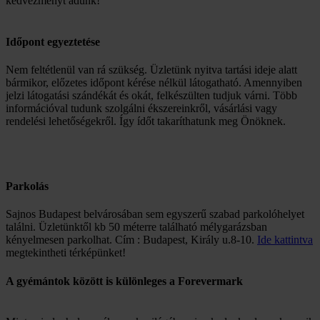
kedvezményt adunk!
Időpont egyeztetése
Nem feltétlenül van rá szükség. Üzletünk nyitva tartási ideje alatt
bármikor, előzetes időpont kérése nélkül látogatható. Amennyiben
jelzi látogatási szándékát és okát, felkészülten tudjuk várni. Több
információval tudunk szolgálni ékszereinkről, vásárlási vagy
rendelési lehetőségekről. Így ídőt takaríthatunk meg Önöknek.
Parkolás
Sajnos Budapest belvárosában sem egyszerű szabad parkolóhelyet
találni. Üzletünktől kb 50 méterre található mélygarázsban
kényelmesen parkolhat. Cím : Budapest, Király u.8-10.
Ide kattintva
megtekintheti térképünket!
A gyémántok között is különleges a Forevermark