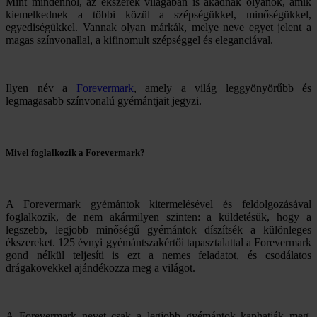
Mint mindenhol, az ékszerek világában is akadnak olyanok, amik
kiemelkednek a többi közül a szépségükkel, minőségükkel,
egyediségükkel. Vannak olyan márkák, melye neve egyet jelent a
magas színvonallal, a kifinomult szépséggel és eleganciával.
Ilyen név a
Forevermark
, amely a világ leggyönyörűbb és
legmagasabb színvonalú gyémántjait jegyzi.
Mivel foglalkozik a Forevermark?
A Forevermark gyémántok kitermelésével és feldolgozásával
foglalkozik, de nem akármilyen szinten: a küldetésük, hogy a
legszebb, legjobb minőségű gyémántok díszítsék a különleges
ékszereket. 125 évnyi gyémántszakértői tapasztalattal a Forevermark
gond nélkül teljesíti is ezt a nemes feladatot, és csodálatos
drágakövekkel ajándékozza meg a világot.
A Forevermark nevet csak a legjobb gyémántok kaphatják meg.