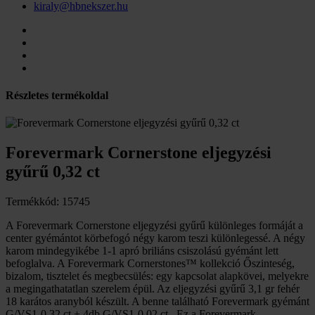
kiraly@hbnekszer.hu
Részletes termékoldal
Forevermark Cornerstone eljegyzési
gyűrű 0,32 ct
Termékkód: 15745
A Forevermark Cornerstone eljegyzési gyűrű különleges formáját a
center gyémántot körbefogó négy karom teszi különlegessé. A négy
karom mindegyikébe 1-1 apró briliáns csiszolású gyémánt lett
befoglalva. A Forevermark Cornerstones™ kollekció Őszinteség,
bizalom, tisztelet és megbecsülés: egy kapcsolat alapkövei, melyekre
a megingathatatlan szerelem épül. Az eljegyzési gyűrű 3,1 gr fehér
18 karátos aranyból készült. A benne található Forevermark gyémánt
G/VS1-0,32 ct + 4db G/VS1-0,02 ct . Ez a Forevermark