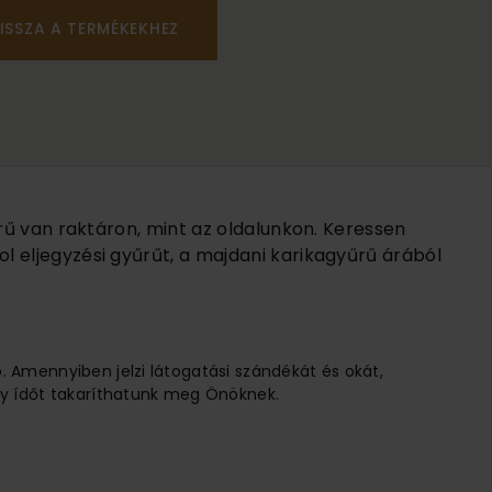
ISSZA A TERMÉKEKHEZ
rű van raktáron, mint az oldalunkon. Keressen
 eljegyzési gyűrűt, a majdani karikagyűrű árából
ó. Amennyiben jelzi látogatási szándékát és okát,
 Így ídőt takaríthatunk meg Önöknek.