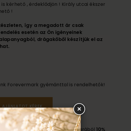
 kérhető , érdeklődjön ! Király utcai ékszer
ető !
készleten, így a megadott ár csak
rendelés esetén az Ön igényeinek
alapanyagból, drágakőből készítjük el az
hat.
űink Forevermark gyémánttal is rendelhetők!
×
ési gyűrűt, a majdani karikagyűrű árából
10%