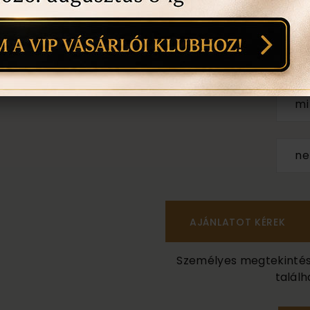
1
18
mi
n
Személyes megtekintés a
találh