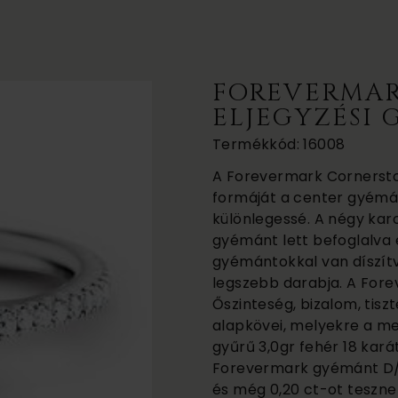
FOREVERMAR
ELJEGYZÉSI
Termékkód: 16008
A Forevermark Cornersto
formáját a center gyémá
különlegessé. A négy karo
gyémánt lett befoglalva é
gyémántokkal van díszítve
legszebb darabja. A For
Őszinteség, bizalom, tis
alapkövei, melyekre a me
gyűrű 3,0gr fehér 18 kará
Forevermark gyémánt D/
és még 0,20 ct-ot teszne