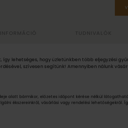
V
 INFORMÁCIÓ
TUDNIVALÓK
k, így lehetséges, hogy üzletünkben több eljegyzési gyű
rdésével, szívesen segítünk! Amennyiben nálunk vásárol
ideje alatt bármikor, előzetes időpont kérése nélkül látogathat
lgálni ékszereinkről, vásárlási vagy rendelési lehetőségekről.