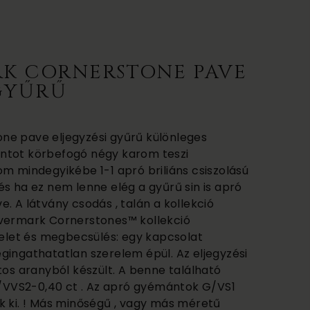
K CORNERSTONE PAVE
 GYŰRŰ
ne pave eljegyzési gyűrű különleges
ntot körbefogó négy karom teszi
m mindegyikébe 1-1 apró briliáns csiszolású
s ha ez nem lenne elég a gyűrű sin is apró
. A látvány csodás , talán a kollekció
evermark Cornerstones™ kollekció
ztelet és megbecsülés: egy kapcsolat
gingathatatlan szerelem épül. Az eljegyzési
tos aranyból készült. A benne található
VVS2-0,40 ct . Az apró gyémántok G/VS1
k ki. ! Más minőségű , vagy más méretű