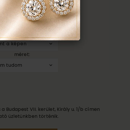
anyaga:
 karátos
színe:
nt a képen
méret:
em tudom
 Budapest VII. kerület, Király u. 1/b címen
ató üzletünkben történik.