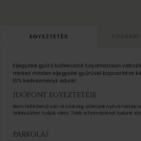
EGYEZTETÉS
TOVÁBBI
Eljegyzési gyűrű kollekciónk folyamatosan változi
minket minden eljegyzési gyűrűvel kapcsolatos ké
10% kedvezményt adunk!
IDŐPONT EGYEZTETÉSE
Nem feltétlenül van rá szükség. Üzletünk nyitva tartási 
felkészülten tudjuk várni. Több információval tudunk szo
PARKOLÁS