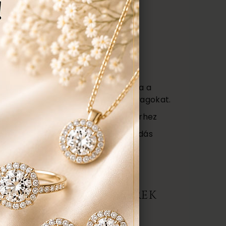
kedvezményt
kap!
Ezen felül még:
títás, polírozás
s
agy (Certificate) mely tartalmazza a
őségét az ékszerben található anyagokat.
ajándék tartó táska minden ékszerhez
ngyenes ellenőrzés, rejtett károsodás
repedés a gyűrűn stb. Az általunk
gyenesen javítjuk.
ERMÉK, AJÁNLATOT KÉREK
darab