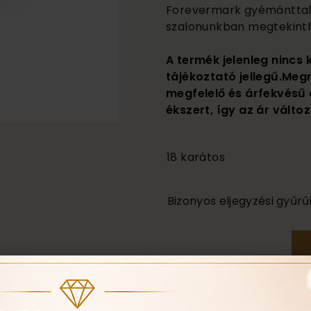
Forevermark gyémánttal is
szalonunkban megtekinth
A termék jelenleg nincs 
tájékoztató jellegű.Meg
megfelelő és árfekvésű 
ékszert, így az ár változ
1 450 000
18 karátos
Bizonyos eljegyzési gyűr
Ha nálunk vásárol eljegyz