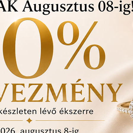
Örökös garanciális tisz
Ingyenes méret állítá
Vásárlási bizonylat av
felhasznált kövek min
Ékszertartó doboz és 
Évente 1 alkalommal i
történt-e , mozgó kő, 
felfedezett hibákat in
ÉRDEKEL A T