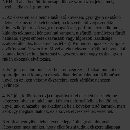
NEHITI által beütött finomsági, illetve származási jelet amely
meghaladja az 1 grammot.
2. Az ékszeren és a benne található köveken, gyöngyön oxidáció
illetve elszíneződés keletkezhet, ha közvetlenül vegyszerekkel
érintkezik (pl.: mosó vagy mosogatószer, parfüm, kozmetikumok,
különös tekintettel kéntartalmú sampon, tusfürdő, termálvizes fürdő
hatására, egyes emberek savasabb vagy lúgosabb izzadtsága,
szakszerűtlen tisztítás következtében). Különösen igaz ez a sárga és
a vörös színű ékszerekre. Mivel a fehér ékszerek ródium bevonattal
vannak kezelve itt a háztartási vegyszerek nem vagy csak nagyon
ritkán okoznak elváltozást.
3. Kérjük, ne aludjon ékszerben, ne végezzen, fizikai munkát ne
sportoljon mert könnyen elszakadhat, deformálódhat. Különösen
ügyeljen az igen vékony ékszerekre, ezek sérülése nehezen
javítható!
4. Kérjük, különösen óvja drágakövekkel díszített ékszereit, ne
végezzen olyan munkát, ami közben deformálódhat, beütődhet,
ügyeljünk ruházatba, ne akadjanak be a köveket tartó karmok, mert
azok így meglazulhatnak, ez a kövek elvesztéséhez vezethet.
Kérjük,amennyiben teheti évente legalább egy alkalommal
látogasson meg minket, hogy ellenőrizni tudjuk ékszere állapotát !