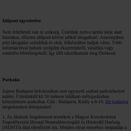
Időpont egyeztetése
Nem feltétlenül van rá szükség. Üzletünk nyitva tartási ideje alatt
bármikor, előzetes időpont kérése nélkül látogatható. Amennyiben
jelzi látogatási szándékát és okát, felkészülten tudjuk várni. Több
információval tudunk szolgálni ékszereinkről, vásárlási vagy
rendelési lehetőségekről. Így ídőt takaríthatunk meg Önöknek.
Parkolás
Sajnos Budapest belvárosában sem egyszerű szabad parkolóhelyet
találni. Üzletünktől kb 50 méterre található mélygarázsban
kényelmesen parkolhat. Cím : Budapest, Király u.8-10.
Ide kattintva
megtekintheti térképünket!
1. Az általunk forgalmazott termékek a Magyar Kereskedelmi
Engedélyezési Hivatal Nemesfémvizsgáló és Hitelesítő Hatóság
(NEHITI) által ellenőrzött áru. Minden olyan terméken megtalálja a