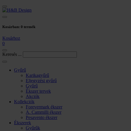
Kosárban:
0
termék
Kosárhoz
0
Keresés ...
Gyűrű
Karikagyűrű
Eljegyzési gyűrű
Gyűrű
Ékszer tervek
Akciók
Kollekciók
Forevermark ékszer
A. Cammilli ékszer
Pesavento ékszer
Ékszerek
Gyűrűk