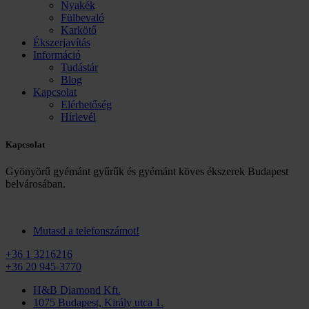
Nyakék
Fülbevaló
Karkötő
Ékszerjavítás
Információ
Tudástár
Blog
Kapcsolat
Elérhetőség
Hírlevél
Kapcsolat
Gyönyörű gyémánt gyűrűk és gyémánt köves ékszerek Budapest
belvárosában.
Mutasd a telefonszámot!
+36 1 3216216
+36 20 945-3770
H&B Diamond Kft.
1075 Budapest, Király utca 1.