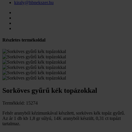
kiraly@hbnekszer.hu
Részletes termékoldal
Sorköves gyűrű kék topázokkal
Termékkód: 15274
Fehér aranyból kézimunkával készített, sorköves kék topáz gyűrű.
Az ár 1 db kb 1,8 gr súlyú, 14K aranyból készült, 0,31 ct topázt
tartalmaz.