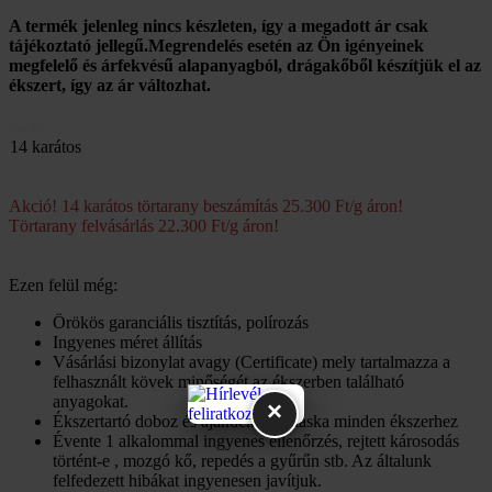
A termék jelenleg nincs készleten, így a megadott ár csak
tájékoztató jellegű.Megrendelés esetén az Ön igényeinek
megfelelő és árfekvésű alapanyagból, drágakőből készítjük el az
ékszert, így az ár változhat.
180 000
14 karátos
Akció! 14 karátos törtarany beszámítás 25.300 Ft/g áron!
Törtarany felvásárlás 22.300 Ft/g áron!
Ezen felül még:
Örökös garanciális tisztítás, polírozás
Ingyenes méret állítás
Vásárlási bizonylat avagy (Certificate) mely tartalmazza a
felhasznált kövek minőségét az ékszerben található
anyagokat.
×
Ékszertartó doboz és ajándék tartó táska minden ékszerhez
Évente 1 alkalommal ingyenes ellenőrzés, rejtett károsodás
történt-e , mozgó kő, repedés a gyűrűn stb. Az általunk
felfedezett hibákat ingyenesen javítjuk.