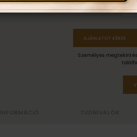
n
Személyes megtekintés a
találh
V
 INFORMÁCIÓ
TUDNIVALÓK