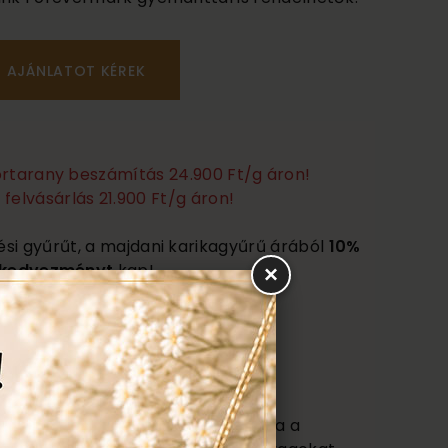
törtarany beszámítás 24.900 Ft/g áron!
felvásárlás 21.900 Ft/g áron!
ési gyűrűt, a majdani karikagyűrű árából
10%
kedvezményt
kap!
×
Ezen felül még:
títás, polírozás
s
agy (Certificate) mely tartalmazza a