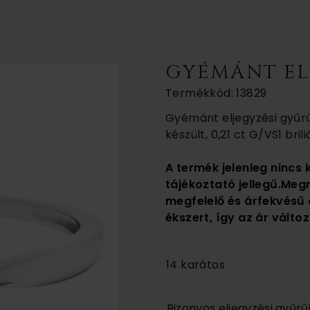
GYÉMÁNT EL
Termékkód: 13829
Gyémánt eljegyzési gyűrű. 
készült, 0,21 ct G/VS1 bri
A termék jelenleg nincs 
tájékoztató jellegű.Meg
megfelelő és árfekvésű 
ékszert, így az ár változ
255 000
14 karátos
Bizonyos eljegyzési gyűr