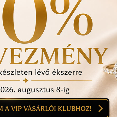
felhasznált kövek min
Ékszertartó doboz és 
Évente 1 alkalommal i
történt-e , mozgó kő, 
felfedezett hibákat in
ÉRDEKEL A T
1
14
mi