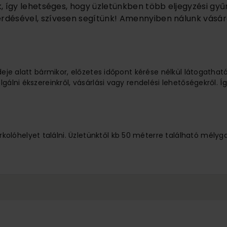
k, így lehetséges, hogy üzletünkben több eljegyzési gyű
rdésével, szívesen segítünk! Amennyiben nálunk vásárol
ideje alatt bármikor, előzetes időpont kérése nélkül látogathat
lgálni ékszereinkről, vásárlási vagy rendelési lehetőségekről.
lóhelyet találni. Üzletünktől kb 50 méterre található mélyg