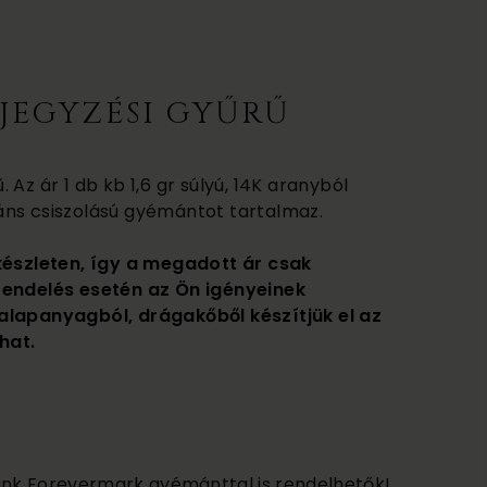
JEGYZÉSI GYŰRŰ
Az ár 1 db kb 1,6 gr súlyú, 14K aranyból
liáns csiszolású gyémántot tartalmaz.
készleten, így a megadott ár csak
rendelés esetén az Ön igényeinek
alapanyagból, drágakőből készítjük el az
hat.
űink Forevermark gyémánttal is rendelhetők!