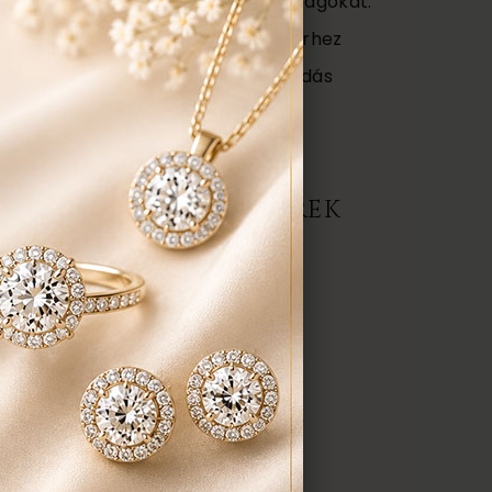
őségét az ékszerben található anyagokat.
ajándék tartó táska minden ékszerhez
ngyenes ellenőrzés, rejtett károsodás
repedés a gyűrűn stb. Az általunk
gyenesen javítjuk.
ERMÉK, AJÁNLATOT KÉREK
darab
anyaga:
 karátos
színe:
nt a képen
méret: