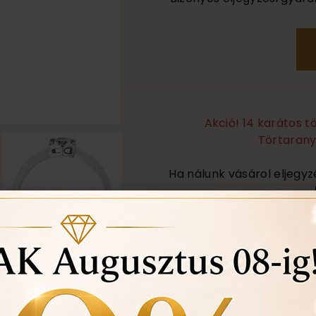
Akció! 14 karátos 
Törtarany 
Ha nálunk vásárol eljegyz
Örökös garanciális tisz
Ingyenes méret állítá
Vásárlási bizonylat av