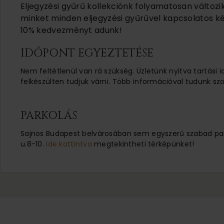
Eljegyzési gyűrű kollekciónk folyamatosan változi
minket minden eljegyzési gyűrűvel kapcsolatos ké
10% kedvezményt adunk!
IDŐPONT EGYEZTETÉSE
Nem feltétlenül van rá szükség. Üzletünk nyitva tartási 
felkészülten tudjuk várni. Több információval tudunk szo
PARKOLÁS
Sajnos Budapest belvárosában sem egyszerű szabad parko
u.8-10.
Ide kattintva
megtekintheti térképünket!