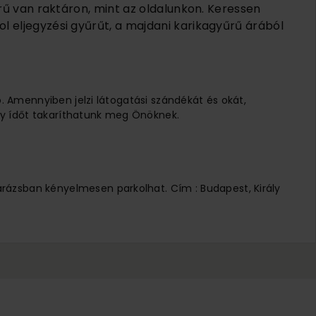
rű van raktáron, mint az oldalunkon. Keressen
 eljegyzési gyűrűt, a majdani karikagyűrű árából
ó. Amennyiben jelzi látogatási szándékát és okát,
 Így ídőt takaríthatunk meg Önöknek.
arázsban kényelmesen parkolhat. Cím : Budapest, Király