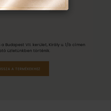
em tudom
 Budapest VII. kerület, Király u. 1/b címen
ató üzletünkben történik.
ISSZA A TERMÉKEKHEZ