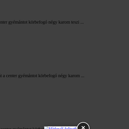
nter gyémántot körbefogó négy karom teszi ...
t a center gyémántot körbefogó négy karom ...
×