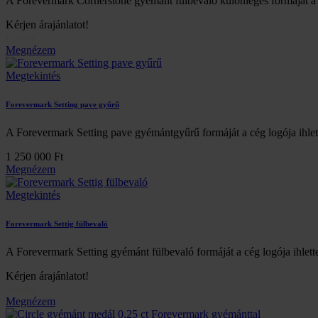
A Forevermark Cornerstone gyémánt fülbevaló különleges formáját a 
Kérjen árajánlatot!
1 100 000
Megnézem
Megtekintés
Forevermark Setting pave gyűrű
A Forevermark Setting pave gyémántgyűrű formáját a cég logója ihlett
1 250 000 Ft
Megnézem
Megtekintés
Forevermark Settig fülbevaló
A Forevermark Setting gyémánt fülbevaló formáját a cég logója ihlett
Kérjen árajánlatot!
2 400 000
Megnézem