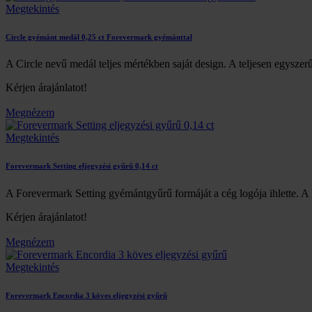
Megtekintés
Circle gyémánt medál 0,25 ct Forevermark gyémánttal
A Circle nevű medál teljes mértékben saját design. A teljesen egyszer
Kérjen árajánlatot!
1 120 000
Megnézem
Megtekintés
Forevermark Setting eljegyzési gyűrű 0,14 ct
A Forevermark Setting gyémántgyűrű formáját a cég logója ihlette. A 
Kérjen árajánlatot!
400 000
Megnézem
Megtekintés
Forevermark Encordia 3 köves eljegyzési gyűrű