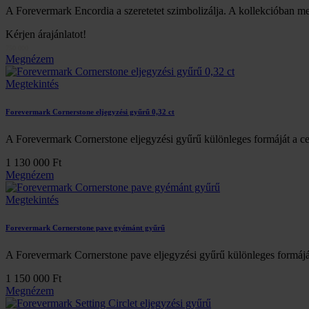
A Forevermark Encordia a szeretetet szimbolizálja. A kollekcióban m
Kérjen árajánlatot!
750 000
Megnézem
Megtekintés
Forevermark Cornerstone eljegyzési gyűrű 0,32 ct
A Forevermark Cornerstone eljegyzési gyűrű különleges formáját a ce
1 130 000 Ft
Megnézem
Megtekintés
Forevermark Cornerstone pave gyémánt gyűrű
A Forevermark Cornerstone pave eljegyzési gyűrű különleges formájá
1 150 000 Ft
Megnézem