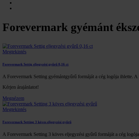
Forevermark gyémánt éksz
Megtekintés
Forevermark Settig eljegyzési gyűrű 0,16 ct
A Forevermark Setting gyémántgyűrű formáját a cég logója ihlette. A 
Kérjen árajánlatot!
315 000
Megnézem
Megtekintés
Forevermark Setting 3 köves eljegyzési gyűrű
A Forevermark Setting 3 köves eljegyzési gyűrű formáját a cég logója i