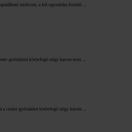
egtalálható motívum, a két egymásba fonódó ...
nter gyémántot körbefogó négy karom teszi ...
t a center gyémántot körbefogó négy karom ...