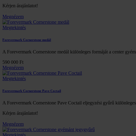
Kérjen árajánlatot!
710 000
Megnézem
Megtekintés
Forevermark Cornerstone medál
A Forevermark Cornerstone medál különleges formáját a center gyémá
590 000 Ft
Megnézem
Megtekintés
Forevermark Cornerstone Pave Coctail
A Forevermark Cornerstone Pave Coctail eljegyzési gyűrű különleges 
Kérjen árajánlatot!
1 190 000
Megnézem
Megtekintés