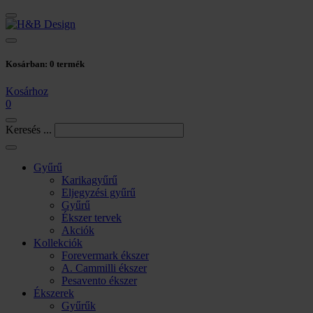
Kosárban:
0
termék
Kosárhoz
0
Keresés ...
Gyűrű
Karikagyűrű
Eljegyzési gyűrű
Gyűrű
Ékszer tervek
Akciók
Kollekciók
Forevermark ékszer
A. Cammilli ékszer
Pesavento ékszer
Ékszerek
Gyűrűk