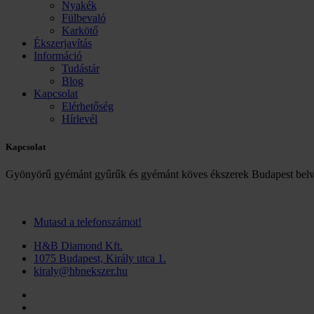
Nyakék
Fülbevaló
Karkötő
Ékszerjavítás
Információ
Tudástár
Blog
Kapcsolat
Elérhetőség
Hírlevél
Kapcsolat
Gyönyörű gyémánt gyűrűk és gyémánt köves ékszerek Budapest belv
Mutasd a telefonszámot!
H&B Diamond Kft.
1075 Budapest, Király utca 1.
kiraly@hbnekszer.hu