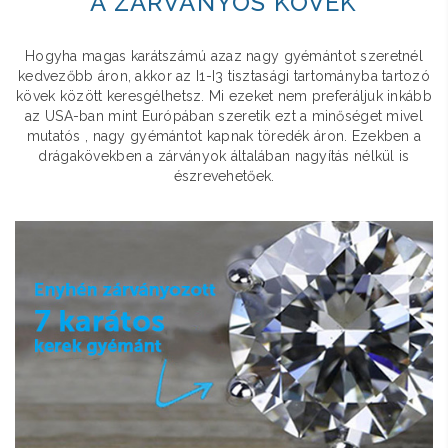
A ZÁRVÁNYOS KÖVEK
Hogyha magas karátszámú azaz nagy gyémántot szeretnél
kedvezőbb áron, akkor az I1-I3 tisztasági tartományba tartozó
kövek között keresgélhetsz. Mi ezeket nem preferáljuk inkább
az USA-ban mint Európában szeretik ezt a minőséget mivel
mutatós , nagy gyémántot kapnak töredék áron. Ezekben a
drágakövekben a zárványok általában nagyítás nélkül is
észrevehetőek.