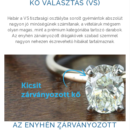
KŐ VÁLASZTÁS (VS)
Habár a VS tisztasági osztályba sorolt gyémántok abszolút
nagyon jó minőségűnek számítanak, a vételáruk mégsem
olyan magas, mint a prémium kategóriába tartozó darabok.
Az enyhén zárványozott drágakövek szabad szemmel
nagyon nehezen észrevehető hibákat tartalmaznak.
AZ ENYHÉN ZÁRVÁNYOZOTT