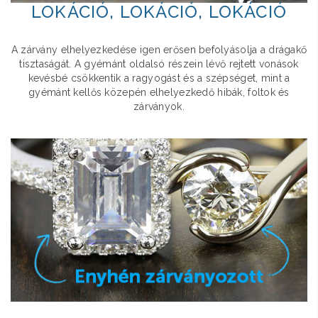
LOKÁCIÓ, LOKÁCIÓ, LOKÁCIÓ
A zárvány elhelyezkedése igen erősen befolyásolja a drágakő
tisztaságát. A gyémánt oldalsó részein lévő rejtett vonások
kevésbé csökkentik a ragyogást és a szépséget, mint a
gyémánt kellős közepén elhelyezkedő hibák, foltok és
zárványok.