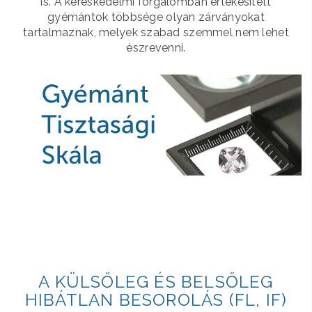
is. A kereskedelmi forgalomban értékesített
gyémántok többsége olyan zárványokat
tartalmaznak, melyek szabad szemmel nem lehet
észrevenni.
A KÜLSŐLEG ÉS BELSŐLEG
HIBÁTLAN BESOROLÁS (FL, IF)