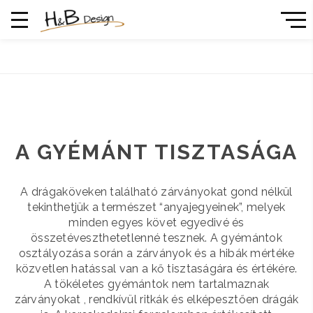
A GYÉMÁNT TISZTASÁGA
A drágaköveken található zárványokat gond nélkül
tekinthetjük a természet “anyajegyeinek”, melyek
minden egyes követ egyedivé és
összetéveszthetetlenné tesznek. A gyémántok
osztályozása során a zárványok és a hibák mértéke
közvetlen hatással van a kő tisztaságára és értékére.
A tökéletes gyémántok nem tartalmaznak
zárványokat , rendkívül ritkák és elképesztően drágák