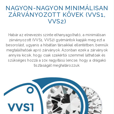
NAGYON-NAGYON MINIMÁLISAN
ZÁRVÁNYOZOTT KÖVEK (VVS1,
VVS2)
Habár az elnevezés szinte elhanyagolható, a minimálisan
zárványozott (VVS1, VVS2) gyémántok kapják meg ezt a
besorolást, ugyanis a hibátlan társaikkal ellentétben, bennük
megtalálhatóak apró zárványok. Azonban ezek a zárványok
annyira kicsik, hogy csak szakértői szemmel láthatóak és
szükséges hozzá a 10x nagyítású lencse, hogy a drágakő
tisztaságát meghatározzuk.