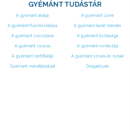
GYÉMÁNT TUDÁSTÁR
A gyémánt alakja
A gyémánt színe
A gyémánt fluoreszkálása
A gyémánt karát méretei
A gyémánt csiszolása
A gyémánt tisztasága
A gyémánt csúcsa
A gyémánt rundisztja
A gyémánt certifikátja
A gyémánt szívek és nyilak
Gyémánt mérettáblázat
Drágakövek