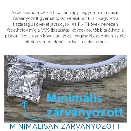
Azok számára, akik a hibátlan vagy nagyon minimálisan
zárványozott gyémántokat keresik, az FL-IF vagy VVS
tisztaságú köveket javasoljuk. Az Fl-IF kövek nehezen
fellelhetők míg a VVS tisztaságú köveekből több található a
piacon. Noha ezen kövek ára jóval magasabb, azonban szinte
tökéletes megjelenést adnak az ékszernek.
MINIMÁLISAN ZÁRVÁNYOZOTT