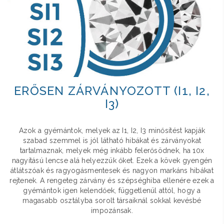
ERŐSEN ZÁRVÁNYOZOTT (I1, I2,
I3)
Azok a gyémántok, melyek az I1, I2, I3 minősítést kapják
szabad szemmel is jól látható hibákat és zárványokat
tartalmaznak, melyek még inkább felerősödnek, ha 10x
nagyítású lencse alá helyezzük őket. Ezek a kövek gyengén
átlátszóak és ragyogásmentesek és nagyon markáns hibákat
rejtenek. A rengeteg zárvány és szépséghiba ellenére ezek a
gyémántok igen kelendőek, függetlenül attól, hogy a
magasabb osztályba sorolt társaiknál sokkal kevésbé
impozánsak.