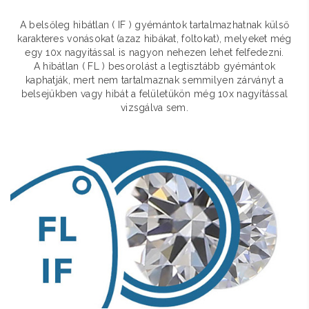
A belsőleg hibátlan ( IF ) gyémántok tartalmazhatnak külső
karakteres vonásokat (azaz hibákat, foltokat), melyeket még
egy 10x nagyitással is nagyon nehezen lehet felfedezni.
A hibátlan ( FL ) besorolást a legtisztább gyémántok
kaphatják, mert nem tartalmaznak semmilyen zárványt a
belsejükben vagy hibát a felületükön még 10x nagyítással
vizsgálva sem.