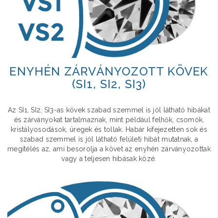
ENYHÉN ZÁRVÁNYOZOTT KÖVEK
(SI1, SI2, SI3)
Az SI1, SI2, SI3-as kövek szabad szemmel is jól látható hibákat
és zárványokat tartalmaznak, mint például felhők, csomók,
kristályosodások, üregek és tollak. Habár kifejezetten sok és
szabad szemmel is jól látható felületi hibát mutatnak, a
megítélés az, ami besorolja a követ az enyhén zárványozottak
vagy a teljesen hibásak közé.