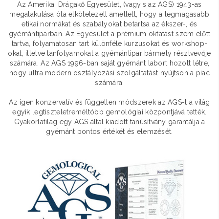
Az Amerikai Drágakő Egyesület, (vagyis az AGS) 1943-as
megalakulása óta elkötelezett amellett, hogy a legmagasabb
etikai normákat és szabályokat betartsa az ékszer-, és
gyémántiparban. Az Egyesület a prémium oktatást szem előtt
tartva, folyamatosan tart különféle kurzusokat és workshop-
okat, illetve tanfolyamokat a gyémántipar bármely résztvevője
számára. Az AGS 1996-ban saját gyémánt labort hozott létre,
hogy ultra modern osztályozási szolgáltatást nyújtson a piac
számára.
Az igen konzervatív és független módszerek az AGS-t a világ
egyik legtiszteletreméltóbb gemológiai központjává tették.
Gyakorlatilag egy AGS által kiadott tanúsítvány garantálja a
gyémánt pontos értékét és elemzését.