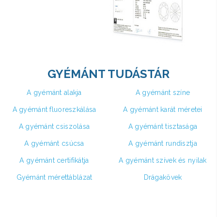
GYÉMÁNT TUDÁSTÁR
A gyémánt alakja
A gyémánt színe
A gyémánt fluoreszkálása
A gyémánt karát méretei
A gyémánt csiszolása
A gyémánt tisztasága
A gyémánt csúcsa
A gyémánt rundisztja
A gyémánt certifikátja
A gyémánt szívek és nyilak
Gyémánt mérettáblázat
Drágakövek