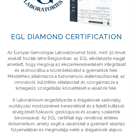
EGL DIAMOND CERTIFICATION
Az Európai Gemológiai Laboratóriumot több, mint 30 évvel
ezelőtt hozták létre Belgiumban. az EGL elkötelezte magát
amellett, hogy megóvja az ékszerkereskedelem integritását
és előmozdítsa a közérdeklődést a gyémántok felé.
Mindehhez alkalmazza a tudományos alátámasztásokat, az
innovációt, különféle oktatásokat és szorgalmazza a
kimagasló szolgáltatás közvetítését a vásárlók felé.
A Laboratórium engedélyezte a drágakövek vadonatúj
osztályzási módszerének bevezetését és a fejlett kuttások
elvégzését fizikusok, geológusok és ásvány szakértők
bevonásával. Az EGL certifikát egy rendkívül értékes
dokumentum, amely segíti a vásárlókat a gyémánt vásárlás
folyamatában és megmutatja nekik a drágakövek alapos