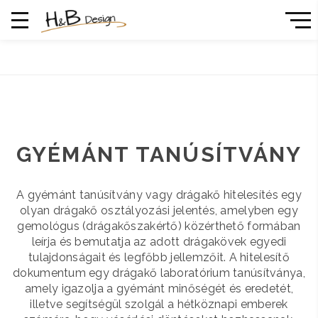
GYÉMÁNT TANÚSÍTVÁNY
A gyémánt tanúsítvány vagy drágakő hitelesítés egy
olyan drágakő osztályozási jelentés, amelyben egy
gemológus (drágakőszakértő) közérthető formában
leírja és bemutatja az adott drágakövek egyedi
tulajdonságait és legfőbb jellemzőit. A hitelesítő
dokumentum egy drágakő laboratórium tanúsítványa,
amely igazolja a gyémánt minőségét és eredetét,
illetve segítségül szolgál a hétköznapi emberek