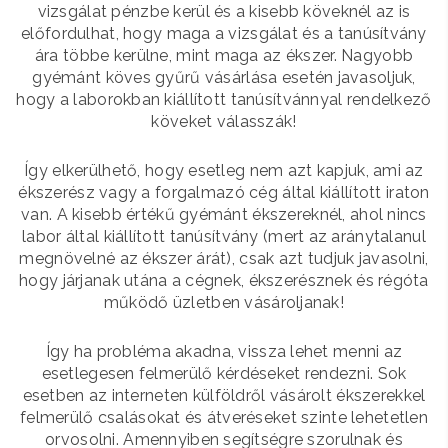
vizsgálat pénzbe kerül és a kisebb köveknél az is
előfordulhat, hogy maga a vizsgálat és a tanúsítvány
ára többe kerülne, mint maga az ékszer. Nagyobb
gyémánt köves gyűrű vásárlása esetén javasoljuk,
hogy a laborokban kiállított tanúsítvánnyal rendelkező
köveket válasszák!
Így elkerülhető, hogy esetleg nem azt kapjuk, ami az
ékszerész vagy a forgalmazó cég által kiállított iraton
van. A kisebb értékű gyémánt ékszereknél, ahol nincs
labor által kiállított tanúsítvány (mert az aránytalanul
megnövelné az ékszer árát), csak azt tudjuk javasolni,
hogy járjanak utána a cégnek, ékszerésznek és régóta
működő üzletben vásároljanak!
Így ha probléma akadna, vissza lehet menni az
esetlegesen felmerülő kérdéseket rendezni. Sok
esetben az interneten külföldről vásárolt ékszerekkel
felmerülő csalásokat és átveréseket szinte lehetetlen
orvosolni. Amennyiben segítségre szorulnak és