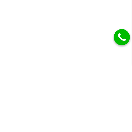
GYAKRAN ISMÉTELT
KÉRDÉSEK
Mennyi grammja?
Nem tudom. Mivel mi kézi készítésű ékszerekkel
foglalkozunk így lehet hogy egy 2 grammos medálon 1 hétig
dolgozunk mire elkészül ezért ezekre a termékekre nem
lehet általánosítani. A vékonyabb olcsóbb karikagyűrűk