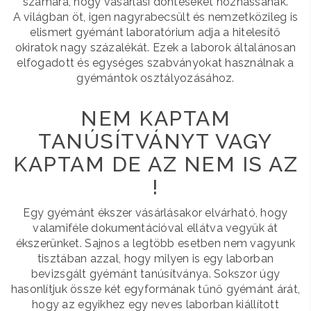
számára, hogy vásárlási döntéseket hozhassanak.
A világban öt, igen nagyrabecsült és nemzetközileg is
elismert gyémánt laboratórium adja a hitelesítő
okiratok nagy százalékát. Ezek a laborok általánosan
elfogadott és egységes szabványokat használnak a
gyémántok osztályozásához.
NEM KAPTAM
TANÚSÍTVÁNYT VAGY
KAPTAM DE AZ NEM IS AZ
!
Egy gyémánt ékszer vásárlásakor elvárható, hogy
valamiféle dokumentációval ellátva vegyük át
ékszerünket. Sajnos a legtöbb esetben nem vagyunk
tisztában azzal, hogy milyen is egy laborban
bevizsgált gyémánt tanúsítványa. Sokszor úgy
hasonlítjuk össze két egyformának tűnő gyémánt árát,
hogy az egyikhez egy neves laborban kiállított