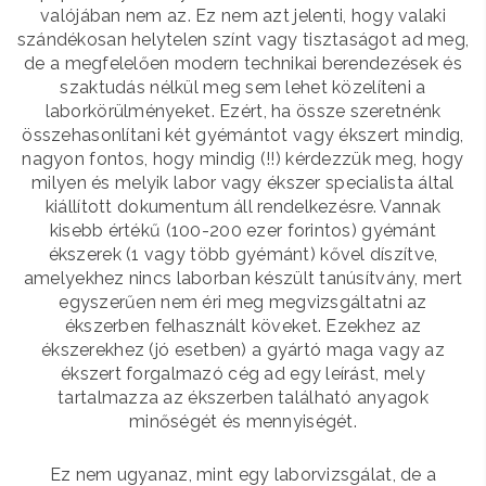
valójában nem az. Ez nem azt jelenti, hogy valaki
szándékosan helytelen színt vagy tisztaságot ad meg,
de a megfelelően modern technikai berendezések és
szaktudás nélkül meg sem lehet közelíteni a
laborkörülményeket. Ezért, ha össze szeretnénk
összehasonlítani két gyémántot vagy ékszert mindig,
nagyon fontos, hogy mindig (!!) kérdezzük meg, hogy
milyen és melyik labor vagy ékszer specialista által
kiállított dokumentum áll rendelkezésre. Vannak
kisebb értékű (100-200 ezer forintos) gyémánt
ékszerek (1 vagy több gyémánt) kővel díszítve,
amelyekhez nincs laborban készült tanúsítvány, mert
egyszerűen nem éri meg megvizsgáltatni az
ékszerben felhasznált köveket. Ezekhez az
ékszerekhez (jó esetben) a gyártó maga vagy az
ékszert forgalmazó cég ad egy leírást, mely
tartalmazza az ékszerben található anyagok
minőségét és mennyiségét.
Ez nem ugyanaz, mint egy laborvizsgálat, de a