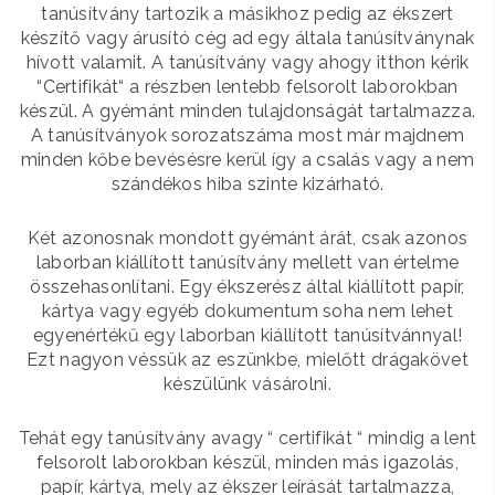
tanúsítvány tartozik a másikhoz pedig az ékszert
készítő vagy árusító cég ad egy általa tanúsítványnak
hívott valamit. A tanúsítvány vagy ahogy itthon kérik
“Certifikát“ a részben lentebb felsorolt laborokban
készül. A gyémánt minden tulajdonságát tartalmazza.
A tanúsítványok sorozatszáma most már majdnem
minden kőbe bevésésre kerül így a csalás vagy a nem
szándékos hiba szinte kizárható.
Két azonosnak mondott gyémánt árát, csak azonos
laborban kiállított tanúsítvány mellett van értelme
összehasonlítani. Egy ékszerész által kiállított papír,
kártya vagy egyéb dokumentum soha nem lehet
egyenértékű egy laborban kiállított tanúsítvánnyal!
Ezt nagyon véssük az eszünkbe, mielőtt drágakövet
készülünk vásárolni.
Tehát egy tanúsítvány avagy “ certifikát “ mindig a lent
felsorolt laborokban készül, minden más igazolás,
papír, kártya, mely az ékszer leírását tartalmazza,