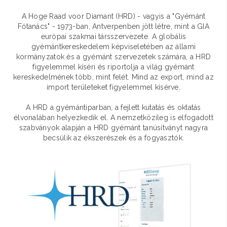
A Hoge Raad voor Diamant (HRD) - vagyis a "Gyémánt
Főtanács" - 1973-ban, Antverpenben jött létre, mint a GIA
európai szakmai társszervezete. A globális
gyémántkereskedelem képviseletében az állami
kormányzatok és a gyémánt szervezetek számára, a HRD
figyelemmel kíséri és riportolja a világ gyémánt
kereskedelmének több, mint felét. Mind az export, mind az
import területeket figyelemmel kísérve.
A HRD a gyémántiparban, a fejlett kutatás és oktatás
élvonalában helyezkedik el. A nemzetközileg is elfogadott
szabványok alapján a HRD gyémánt tanúsítványt nagyra
becsülik az ékszerészek és a fogyasztók.