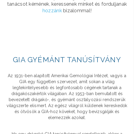
tanácsot kérnének, keressenek minket és forduljanak
hozzánk
bizalommal!
GIA GYÉMÁNT TANÚSÍTVÁNY
Az 1931-ben alapított Amerikai Gemológiai Intézet, vagyis a
GIA egy független szervezet, amit sokan a világ
legtekintélyesebb és legfontosabb cégének tartanak a
drágakőszakértők világában. Az 1953-ban bemutatott és
bevezetett drágakő-, és gyémánt osztályozási rendszerük
világszerte elismert. Az egész világról küldenek kereskedők
és ötvösök a GIA-hoz köveket, hogy bevizsgálják és
elemezzék azokat.