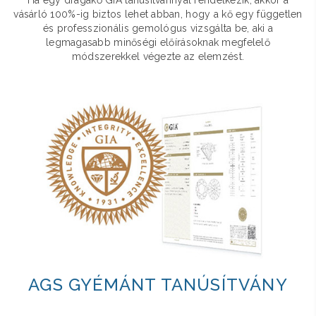
Ha egy drágakő GIA tanúsítvánnyal rendelkezik, akkor a
vásárló 100%-ig biztos lehet abban, hogy a kő egy független
és professzionális gemológus vizsgálta be, aki a
legmagasabb minőségi előírásoknak megfelelő
módszerekkel végezte az elemzést.
AGS GYÉMÁNT TANÚSÍTVÁNY