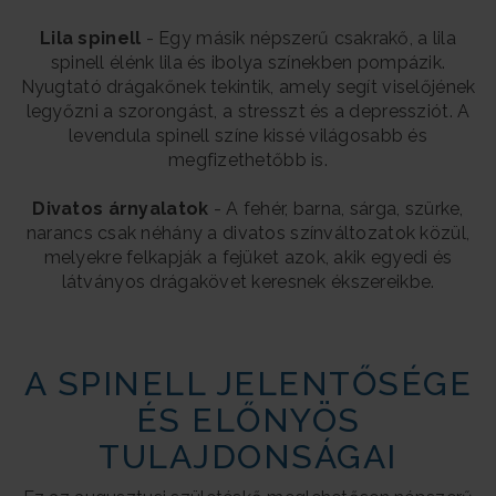
Lila spinell
- Egy másik népszerű csakrakő, a lila
spinell élénk lila és ibolya színekben pompázik.
Nyugtató drágakőnek tekintik, amely segít viselőjének
legyőzni a szorongást, a stresszt és a depressziót. A
levendula spinell színe kissé világosabb és
megfizethetőbb is.
Divatos árnyalatok
- A fehér, barna, sárga, szürke,
narancs csak néhány a divatos színváltozatok közül,
melyekre felkapják a fejüket azok, akik egyedi és
látványos drágakövet keresnek ékszereikbe.
A SPINELL JELENTŐSÉGE
ÉS ELŐNYÖS
TULAJDONSÁGAI