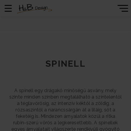
SPINELL
A spinell egy drágakő minőségű ásvány, mely
szinte minden színben megtalálható a színtelentől
a téglavörösig, az intenzív kéktől a zöldig, a
rózsaszíntől a narancssárgán át a liláig, sőt a
feketéig is. Mindezen árnyalatok közül a ritka
rubin-szerű vörös a legkeresettebb. A spinellek
egyes árnyalatait világszerte rendkívüli gyógyító