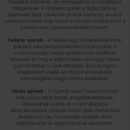
társaikkal szemben, ám önmagukban is csodálatos
drágakövek. A színtelen spinell a legtisztább és
legritkább fajta, mivel hiányoznak belőle az ásványi
szennyeződések, míg mások a csodás színüket pont a
bennük lévő szennyeződésekből nyerik.
Fekete spinell
- A fekete vagy zöldesfekete színű
drágakő vasszennyeződésekből nyeri színét. A
csúcsminőségű fekete spinell kövek rendkívül
fényesek és még a legfinomabb minőségű fekete
gyémántokkal is vetekedhetnek. Erős gyógyító
drágakőként viselik az intuíció és előrelátás
képességének megszerzése érdekében.
Vörös spinell
- A ?spinell rubin? néven is ismert
mélyvörös fajtát tartják a legértékesebbnek.
Ritkaságnak számít és a rubin ékszerkő
alternatívájaként szokták viselni. Mély metafizikai
jelentése is van, hozzásegíti viselőjét élete
stabilitásának és egyensúlyának eléréséhez.