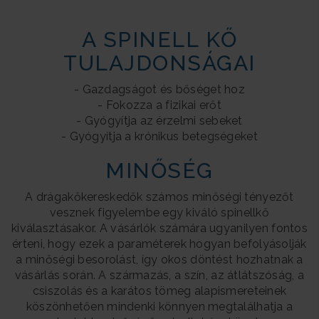
A SPINELL KŐ
TULAJDONSÁGAI
- Gazdagságot és bőséget hoz
- Fokozza a fizikai erőt
- Gyógyítja az érzelmi sebeket
- Gyógyítja a krónikus betegségeket
MINŐSÉG
A drágakőkereskedők számos minőségi tényezőt
vesznek figyelembe egy kiváló spinellkő
kiválasztásakor. A vásárlók számára ugyanilyen fontos
érteni, hogy ezek a paraméterek hogyan befolyásolják
a minőségi besorolást, így okos döntést hozhatnak a
vásárlás során. A származás, a szín, az átlátszóság, a
csiszolás és a karátos tömeg alapismereteinek
köszönhetően mindenki könnyen megtalálhatja a