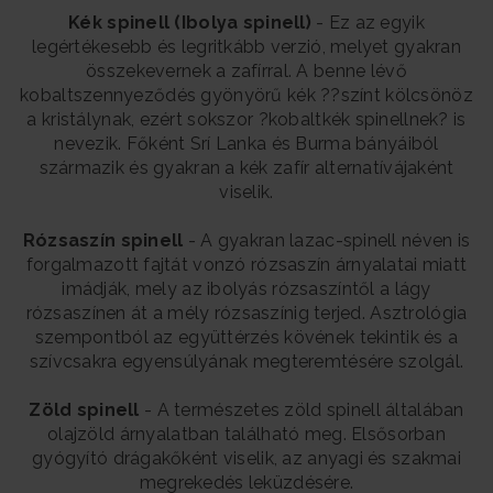
Kék spinell (Ibolya spinell)
- Ez az egyik
legértékesebb és legritkább verzió, melyet gyakran
összekevernek a zafírral. A benne lévő
kobaltszennyeződés gyönyörű kék ??színt kölcsönöz
a kristálynak, ezért sokszor ?kobaltkék spinellnek? is
nevezik. Főként Srí Lanka és Burma bányáiból
származik és gyakran a kék zafír alternatívájaként
viselik.
Rózsaszín spinell
- A gyakran lazac-spinell néven is
forgalmazott fajtát vonzó rózsaszín árnyalatai miatt
imádják, mely az ibolyás rózsaszíntől a lágy
rózsaszínen át a mély rózsaszínig terjed. Asztrológia
szempontból az együttérzés kövének tekintik és a
szívcsakra egyensúlyának megteremtésére szolgál.
Zöld spinell
- A természetes zöld spinell általában
olajzöld árnyalatban található meg. Elsősorban
gyógyító drágakőként viselik, az anyagi és szakmai
megrekedés leküzdésére.