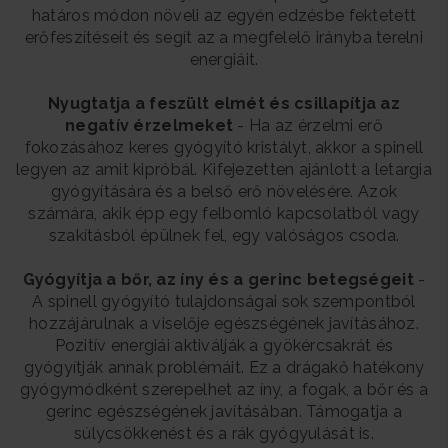
határos módon növeli az egyén edzésbe fektetett
erőfeszítéseit és segít az a megfelelő irányba terelni
energiáit.
Nyugtatja a feszült elmét és csillapítja az
negatív érzelmeket
- Ha az érzelmi erő
fokozásához keres gyógyító kristályt, akkor a spinell
legyen az amit kipróbál. Kifejezetten ajánlott a letargia
gyógyítására és a belső erő növelésére. Azok
számára, akik épp egy felbomló kapcsolatból vagy
szakításból épülnek fel, egy valóságos csoda.
Gyógyítja a bőr, az íny és a gerinc betegségeit
-
A spinell gyógyító tulajdonságai sok szempontból
hozzájárulnak a viselője egészségének javításához.
Pozitív energiái aktiválják a gyökércsakrát és
gyógyítják annak problémáit. Ez a drágakő hatékony
gyógymódként szerepelhet az íny, a fogak, a bőr és a
gerinc egészségének javításában. Támogatja a
súlycsökkenést és a rák gyógyulását is.