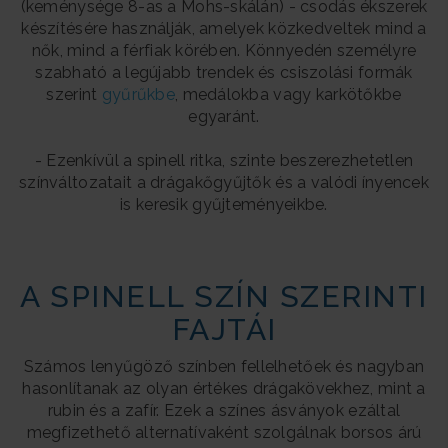
(keménysége 8-as a Mohs-skálán) - csodás ékszerek
készítésére használják, amelyek közkedveltek mind a
nők, mind a férfiak körében. Könnyedén személyre
szabható a legújabb trendek és csiszolási formák
szerint
gyűrűkbe
, medálokba vagy karkötőkbe
egyaránt.
- Ezenkívül a spinell ritka, szinte beszerezhetetlen
színváltozatait a drágakőgyűjtők és a valódi ínyencek
is keresik gyűjteményeikbe.
A SPINELL SZÍN SZERINTI
FAJTÁI
Számos lenyűgöző színben fellelhetőek és nagyban
hasonlítanak az olyan értékes drágakövekhez, mint a
rubin és a zafír. Ezek a színes ásványok ezáltal
megfizethető alternatívaként szolgálnak borsos árú