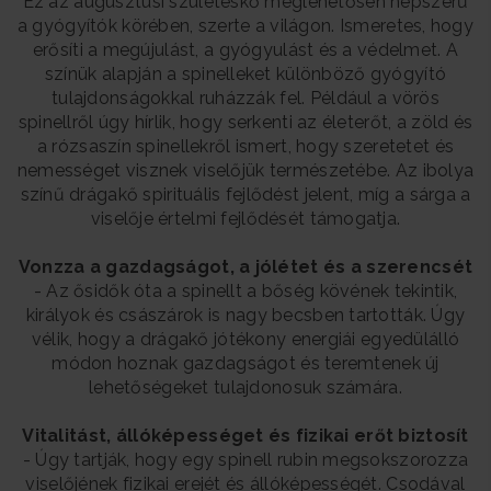
Ez az augusztusi születéskő meglehetősen népszerű
a gyógyítók körében, szerte a világon. Ismeretes, hogy
erősíti a megújulást, a gyógyulást és a védelmet. A
színük alapján a spinelleket különböző gyógyító
tulajdonságokkal ruházzák fel. Például a vörös
spinellről úgy hírlik, hogy serkenti az életerőt, a zöld és
a rózsaszín spinellekről ismert, hogy szeretetet és
nemességet visznek viselőjük természetébe. Az ibolya
színű drágakő spirituális fejlődést jelent, míg a sárga a
viselője értelmi fejlődését támogatja.
Vonzza a gazdagságot, a jólétet és a szerencsét
- Az ősidők óta a spinellt a bőség kövének tekintik,
királyok és császárok is nagy becsben tartották. Úgy
vélik, hogy a drágakő jótékony energiái egyedülálló
módon hoznak gazdagságot és teremtenek új
lehetőségeket tulajdonosuk számára.
Vitalitást, állóképességet és fizikai erőt biztosít
- Úgy tartják, hogy egy spinell rubin megsokszorozza
viselőjének fizikai erejét és állóképességét. Csodával