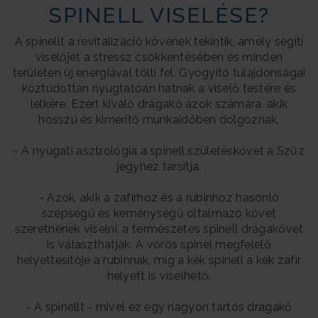
SPINELL VISELÉSE?
A spinellt a revitalizáció kövének tekintik, amely segíti
viselőjét a stressz csökkentésében és minden
területen új energiával tölti fel. Gyógyító tulajdonságai
köztudottan nyugtatóan hatnak a viselő testére és
lelkére. Ezért kiváló drágakő azok számára, akik
hosszú és kimerítő munkaidőben dolgoznak.
- A nyugati asztrológia a spinell születéskövet a Szűz
jegyhez társítja.
- Azok, akik a zafírhoz és a rubinhoz hasonló
szépségű és keménységű oltalmazó követ
szeretnének viselni, a természetes spinell drágakövet
is választhatják. A vörös spinel megfelelő
helyettesítője a rubinnak, míg a kék spinell a kék zafír
helyett is viselhető.
- A spinellt - mivel ez egy nagyon tartós drágakő