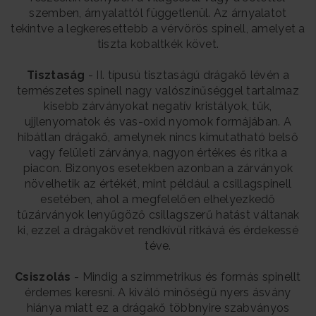
szemben, árnyalattól függetlenül. Az árnyalatot
tekintve a legkeresettebb a vérvörös spinell, amelyet a
tiszta kobaltkék követ.
Tisztaság
- II. típusú tisztaságú drágakő lévén a
természetes spinell nagy valószínűséggel tartalmaz
kisebb zárványokat negatív kristályok, tűk,
ujjlenyomatok és vas-oxid nyomok formájában. A
hibátlan drágakő, amelynek nincs kimutatható belső
vagy felületi zárványa, nagyon értékes és ritka a
piacon. Bizonyos esetekben azonban a zárványok
növelhetik az értékét, mint például a csillagspinell
esetében, ahol a megfelelően elhelyezkedő
tűzárványok lenyűgöző csillagszerű hatást váltanak
ki, ezzel a drágakövet rendkívül ritkává és érdekessé
téve.
Csiszolás
- Mindig a szimmetrikus és formás spinellt
érdemes keresni. A kiváló minőségű nyers ásvány
hiánya miatt ez a drágakő többnyire szabványos