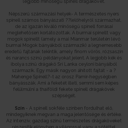
legjobb minőségű spinell drágakövet.
Népszerű származási helyek- A természetes nyers
spinell számos bányászati ??lelőhelyről származhat,
de az igazán kiváló minőségű spinell forrásai
meglehetősen korlátozottak. A burmai spinellt vagy
mogok spinellt (amely a mai Mianmar területén lévő
burmai Mogok bányákból származik) a legnemesebb
eredetű fajtának tekintik, amely finom vörös, rózsaszín
és narancs színű példányokat jelent. A legjobb kék és
ibolya színű drágakő Srí Lanka ceyloni bányáiból
származik. Egy másik nagyon áhított fajtát - a ?
Mahenge Spinell?-t az orosz Pamir-hegységben
bányásszák. Ami a feketét illeti, semmi sem képes
felülmúlni a thaiföldi fekete spinell drágakövek
szépségét.
Szín
- A spinell sokféle színben fordulhat elő,
mindegyiknek megvan a maga jelentősége és értéke.
Az intenzív, gazdag színű természetes drágaköveket
részesítik előnyben a világossal vagy a sötéttel