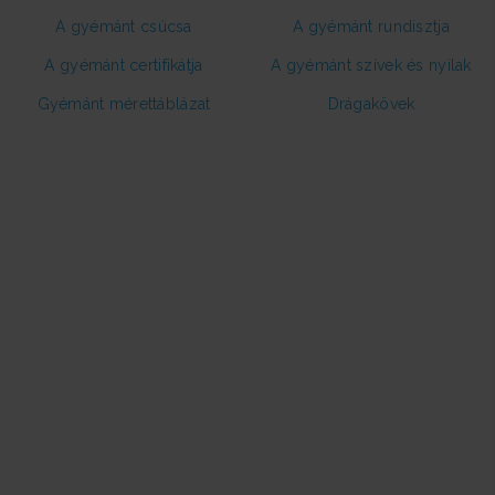
A gyémánt csúcsa
A gyémánt rundisztja
A gyémánt certifikátja
A gyémánt szívek és nyilak
Gyémánt mérettáblázat
Drágakövek