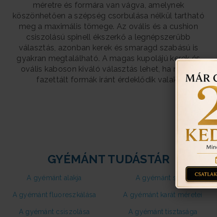
méretre és formára van vágva, amelynek
köszönhetően a szépség csorbulása nélkül tartható
meg a maximális tömege. Az ovális és a cushion
csiszolású spinell ékszerkő a legnépszerűbb
választás, azonban kerek és smaragd szabású is
gyakran megtalálható. A magas kupolájú kerek és
ovális kaboson kiváló választás lehet, ha nem a
fazettált formák iránt érdeklődik valaki.
GYÉMÁNT TUDÁSTÁR
A gyémánt alakja
A gyémánt színe
A gyémánt fluoreszkálása
A gyémánt karát méretei
A gyémánt csiszolása
A gyémánt tisztasága