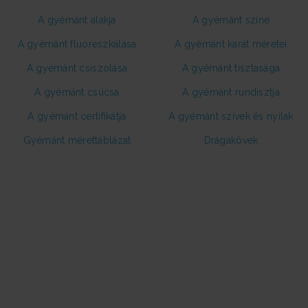
A gyémánt alakja
A gyémánt színe
A gyémánt fluoreszkálása
A gyémánt karát méretei
A gyémánt csiszolása
A gyémánt tisztasága
A gyémánt csúcsa
A gyémánt rundisztja
A gyémánt certifikátja
A gyémánt szívek és nyilak
Gyémánt mérettáblázat
Drágakövek