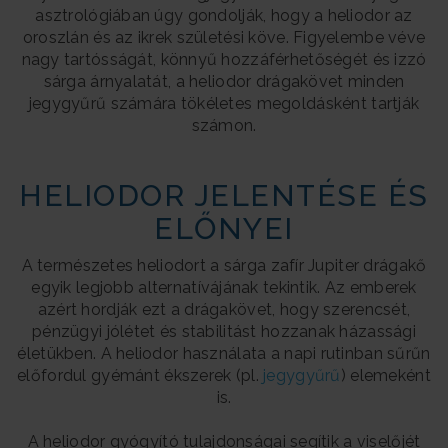
asztrológiában úgy gondolják, hogy a heliodor az
oroszlán és az ikrek születési köve. Figyelembe véve
nagy tartósságát, könnyű hozzáférhetőségét és izzó
sárga árnyalatát, a heliodor drágakövet minden
jegygyűrű számára tökéletes megoldásként tartják
számon.
HELIODOR JELENTÉSE ÉS
ELŐNYEI
A természetes heliodort a sárga zafír Jupiter drágakő
egyik legjobb alternatívájának tekintik. Az emberek
azért hordják ezt a drágakövet, hogy szerencsét,
pénzügyi jólétet és stabilitást hozzanak házassági
életükben. A heliodor használata a napi rutinban sűrűn
előfordul gyémánt ékszerek (pl.
jegygyűrű
) elemeként
is.
A heliodor gyógyító tulajdonságai segítik a viselőjét