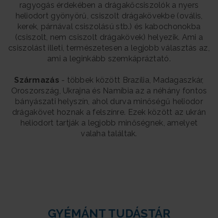
ragyogás érdekében a drágakőcsiszolók a nyers
heliodort gyönyörű, csiszolt drágakövekbe (ovális,
kerek, párnával csiszolású stb.) és kabochonokba
(csiszolt, nem csiszolt drágakövek) helyezik. Ami a
csiszolást illeti, természetesen a legjobb választás az,
ami a leginkább szemkápráztató.
Származás
- többek között Brazília, Madagaszkár,
Oroszország, Ukrajna és Namíbia az a néhány fontos
bányászati helyszín, ahol durva minőségű heliodor
drágakövet hoznak a felszínre. Ezek között az ukrán
heliodort tartják a legjobb minőségnek, amelyet
valaha találtak.
GYÉMÁNT TUDÁSTÁR