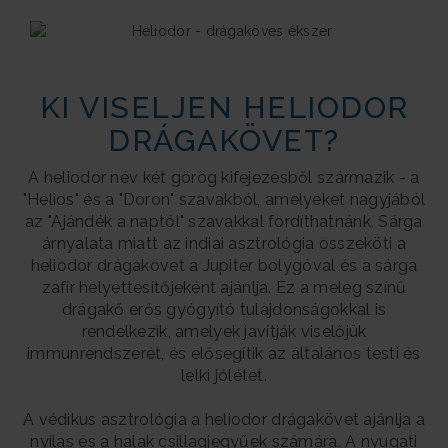
KI VISELJEN HELIODOR
DRÁGAKÖVET?
A heliodor név két görög kifejezésből származik - a
"Helios" és a "Doron" szavakból, amelyeket nagyjából
az "Ajándék a naptól" szavakkal fordíthatnánk. Sárga
árnyalata miatt az indiai asztrológia összeköti a
heliodor drágakövet a Jupiter bolygóval és a sárga
zafír helyettesítőjeként ajánlja. Ez a meleg színű
drágakő erős gyógyító tulajdonságokkal is
rendelkezik, amelyek javítják viselőjük
immunrendszerét, és elősegítik az általános testi és
lelki jólétet.
A védikus asztrológia a heliodor drágakövet ajánlja a
nyilas és a halak csillagjegyűek számára. A nyugati