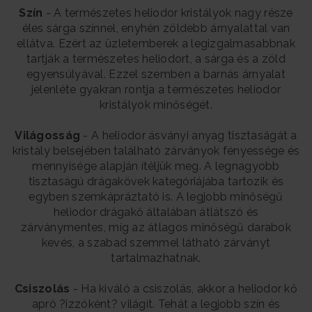
Szín
- A természetes heliodor kristályok nagy része
éles sárga színnel, enyhén zöldebb árnyalattal van
ellátva. Ezért az üzletemberek a legizgalmasabbnak
tartják a természetes heliodort, a sárga és a zöld
egyensúlyával. Ezzel szemben a barnás árnyalat
jelenléte gyakran rontja a természetes heliodor
kristályok minőségét.
Világosság
- A heliodor ásványi anyag tisztaságát a
kristály belsejében található zárványok fényessége és
mennyisége alapján ítéljük meg. A legnagyobb
tisztaságú drágakövek kategóriájába tartozik és
egyben szemkápráztató is. A legjobb minőségű
heliodor drágakő általában átlátszó és
zárványmentes, míg az átlagos minőségű darabok
kevés, a szabad szemmel látható zárványt
tartalmazhatnak.
Csiszolás
- Ha kiváló a csiszolás, akkor a heliodor kő
apró ?izzóként? világít. Tehát a legjobb szín és