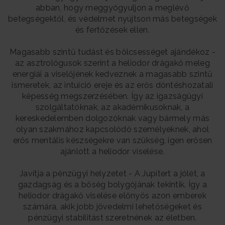
abban, hogy meggyógyuljon a meglévő
betegségektől, és védelmet nyújtson más betegségek
és fertőzések ellen.
Magasabb szintű tudást és bölcsességet ajándékoz -
az asztrológusok szerint a heliodor drágakő meleg
energiái a viselőjének kedveznek a magasabb szintű
ismeretek, az intuíció ereje és az erős döntéshozatali
képesség megszerzésében. Így az igazságügyi
szolgáltatóknak, az akadémikusoknak, a
kereskedelemben dolgozóknak vagy bármely más
olyan szakmához kapcsolódó személyeknek, ahol
erős mentális készségekre van szükség, igen erősen
ajánlott a heliodor viselése.
Javítja a pénzügyi helyzetet - A Jupitert a jólét, a
gazdagság és a bőség bolygójának tekintik. Így a
heliodor drágakő viselése előnyös azon emberek
számára, akik jobb jövedelmi lehetőségeket és
pénzügyi stabilitást szeretnének az életben.