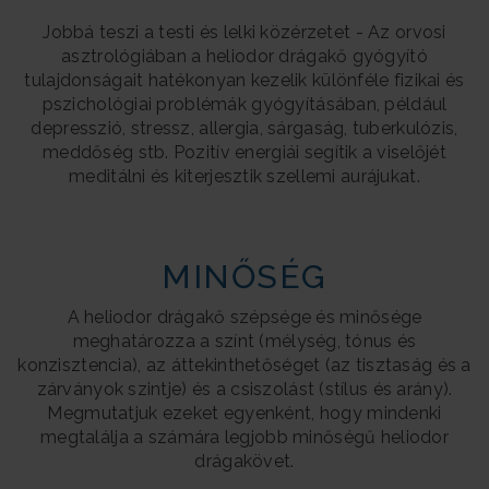
Jobbá teszi a testi és lelki közérzetet - Az orvosi
asztrológiában a heliodor drágakő gyógyító
tulajdonságait hatékonyan kezelik különféle fizikai és
pszichológiai problémák gyógyításában, például
depresszió, stressz, allergia, sárgaság, tuberkulózis,
meddőség stb. Pozitív energiái segítik a viselőjét
meditálni és kiterjesztik szellemi aurájukat.
MINŐSÉG
A heliodor drágakő szépsége és minősége
meghatározza a színt (mélység, tónus és
konzisztencia), az áttekinthetőséget (az tisztaság és a
zárványok szintje) és a csiszolást (stílus és arány).
Megmutatjuk ezeket egyenként, hogy mindenki
megtalálja a számára legjobb minőségű heliodor
drágakövet.