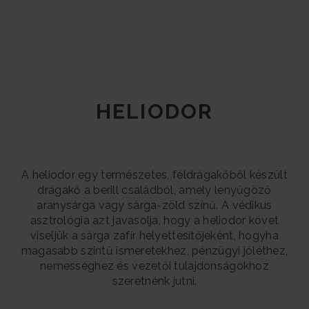
HELIODOR
A heliodor egy természetes, féldrágakőből készült
drágakő a berill családból, amely lenyűgöző
aranysárga vagy sárga-zöld színű. A védikus
asztrológia azt javasolja, hogy a heliodor követ
viseljük a sárga zafír helyettesítőjeként, hogyha
magasabb szintű ismeretekhez, pénzügyi jóléthez,
nemességhez és vezetői tulajdonságokhoz
szeretnénk jutni.