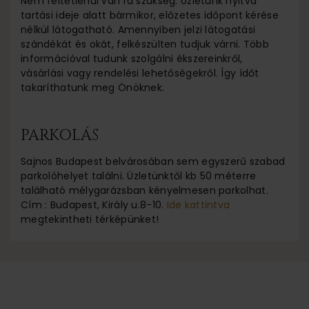
Nem feltétlenül van rá szükség. Üzletünk nyitva
tartási ideje alatt bármikor, előzetes időpont kérése
nélkül látogatható. Amennyiben jelzi látogatási
szándékát és okát, felkészülten tudjuk várni. Több
információval tudunk szolgálni ékszereinkről,
vásárlási vagy rendelési lehetőségekről. Így ídőt
takaríthatunk meg Önöknek.
PARKOLÁS
Sajnos Budapest belvárosában sem egyszerű szabad
parkolóhelyet találni. Üzletünktől kb 50 méterre
található mélygarázsban kényelmesen parkolhat.
Cím : Budapest, Király u.8-10.
Ide kattintva
megtekintheti térképünket!