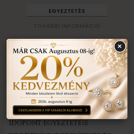
EGYEZTETÉS
TOVÁBBI INFORMÁCIÓ
TUDNIVALÓK
×
Eljegyzési gyűrű kollekciónk folyamatosan
változik, így lehetséges, hogy üzletünkben több
eljegyzési gyűrű van raktáron, mint az
oldalunkon. Keressen minket minden eljegyzési
gyűrűvel kapcsolatos kérdésével, szívesen
segítünk! Amennyiben nálunk vásárol
eljegyzési gyűrűt, a majdani karikagyűrű árából
10% kedvezményt adunk!
IDŐPONT EGYEZTETÉSE