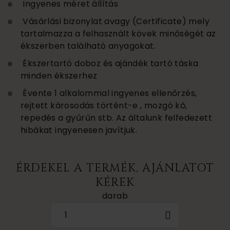
Ingyenes méret állítás
Vásárlási bizonylat avagy (Certificate) mely
tartalmazza a felhasznált kövek minőségét az
ékszerben található anyagokat.
Ékszertartó doboz és ajándék tartó táska
minden ékszerhez
Évente 1 alkalommal ingyenes ellenőrzés,
rejtett károsodás történt-e , mozgó kő,
repedés a gyűrűn stb. Az általunk felfedezett
hibákat ingyenesen javítjuk.
ÉRDEKEL A TERMÉK, AJÁNLATOT
KÉREK
darab
1