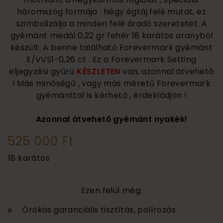
háromszög formája . Négy égtáj felé mutat, ez
szimbolizálja a minden felé áradó szeretetet. A
gyémánt medál 0,22 gr fehér 18 karátos aranyból
készült. A benne található Forevermark gyémánt
E/VVS1-0,26 ct . Ez a Forevermark Setting
eljegyzési gyűrű
KÉSZLETEN
van, azonnal átvehető
! Más minőségű , vagy más méretű Forevermark
gyémánttal is kérhető , érdeklődjön !
Azonnal átvehető gyémánt nyakék!
525 000 Ft
18 karátos
Ezen felül még:
Örökös garanciális tisztítás, polírozás