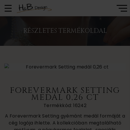
RÉSZLETES TERMÉKOLDAL
FOREVERMARK SETTING
MEDÁL 0,26 CT
Termékkód: 16242
A Forevermark Setting gyémánt medál formáját a
cég logója ihlette. A kollekcióban megtalálható
motívum, a négykarmos foglalat , speciális