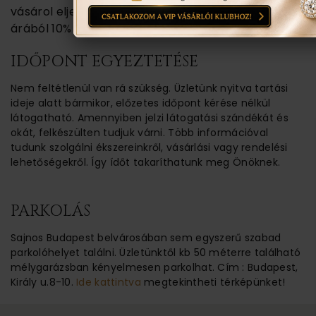
vásárol eljegyzési gyűrűt, a majdani karikagyűrű
árából 10% kedvezményt adunk!
IDŐPONT EGYEZTETÉSE
Nem feltétlenül van rá szükség. Üzletünk nyitva tartási
ideje alatt bármikor, előzetes időpont kérése nélkül
látogatható. Amennyiben jelzi látogatási szándékát és
okát, felkészülten tudjuk várni. Több információval
tudunk szolgálni ékszereinkről, vásárlási vagy rendelési
lehetőségekről. Így ídőt takaríthatunk meg Önöknek.
PARKOLÁS
Sajnos Budapest belvárosában sem egyszerű szabad
parkolóhelyet találni. Üzletünktől kb 50 méterre található
mélygarázsban kényelmesen parkolhat. Cím : Budapest,
Király u.8-10.
Ide kattintva
megtekintheti térképünket!