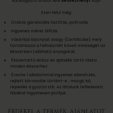
karikagyűrű árából
10% kedvezményt
kap!
Ezen felül még:
Örökös garanciális tisztítás, polírozás
Ingyenes méret állítás
Vásárlási bizonylat avagy (Certificate) mely
tartalmazza a felhasznált kövek minőségét az
ékszerben található anyagokat.
Ékszertartó doboz és ajándék tartó táska
minden ékszerhez
Évente 1 alkalommal ingyenes ellenőrzés,
rejtett károsodás történt-e , mozgó kő,
repedés a gyűrűn stb. Az általunk felfedezett
hibákat ingyenesen javítjuk.
ÉRDEKEL A TERMÉK, AJÁNLATOT