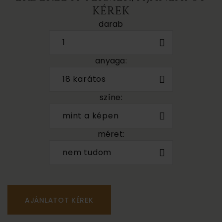
KÉREK
darab
1
anyaga:
18 karátos
színe:
mint a képen
méret:
nem tudom