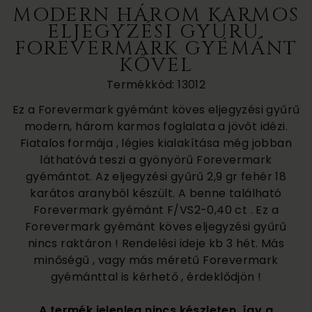
MODERN HÁROM KARMOS
ELJEGYZÉSI GYŰRŰ,
FOREVERMARK GYÉMÁNT
KŐVEL
Termékkód: 13012
Ez a Forevermark gyémánt köves eljegyzési gyűrű
modern, három karmos foglalata a jövőt idézi.
Fiatalos formája , légies kialakítása még jobban
láthatóvá teszi a gyönyörű Forevermark
gyémántot. Az eljegyzési gyűrű 2,9 gr fehér 18
karátos aranyból készült. A benne található
Forevermark gyémánt F/VS2-0,40 ct . Ez a
Forevermark gyémánt köves eljegyzési gyűrű
nincs raktáron ! Rendelési ideje kb 3 hét. Más
minőségű , vagy más méretű Forevermark
gyémánttal is kérhető , érdeklődjön !
A termék jelenleg nincs készleten, így a