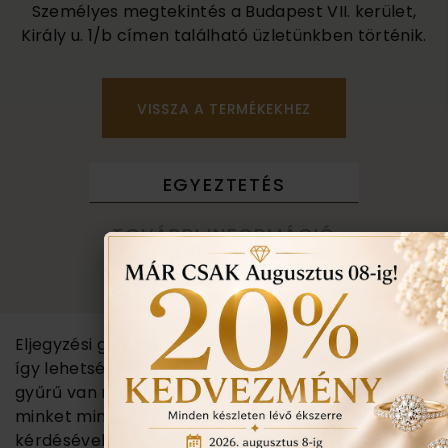
Személyes megtekintés a Budapest VII. kerület,
Király u. 1/b címen található üzletünkben történik.
VISSZA A TERMÉKEKHEZ
EGYEZTETÉS
TOVÁBBI INFORMÁCIÓ
TUDNIVALÓK
Eljegyzési gyűrű kollekciónk folyamatosan változik,
így lehetséges, hogy üzletünkben több eljegyzési
gyűrű van raktáron, mint az oldalunkon. Keressen
minket minden eljegyzési gyűrűvel kapcsolatos
kérdésével, szívesen segítünk! Amennyiben nálunk