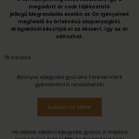
megadott ár csak tájékoztató
jellegű.Megrendelés esetén az Ön igényeinek
megfelelő és árfekvésű alapanyagból,
drágakőből készítjük el az ékszert, így az ár
változhat.
820 000
18 karátos
Bizonyos eljegyzési gyűrűink Forevermark
gyémánttal is rendelhetők!
Ha nálunk vásárol eljegyzési gyűrűt, a majdani