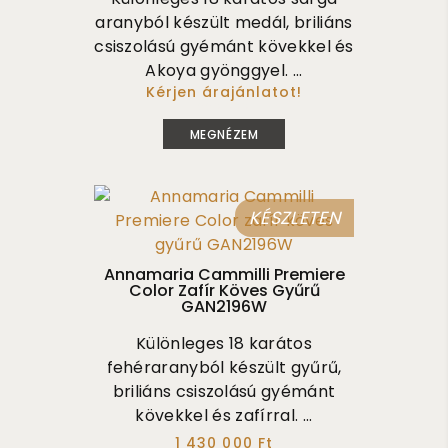
aranyból készült medál, briliáns
csiszolású gyémánt kövekkel és
Akoya gyönggyel. ...
Kérjen árajánlatot!
880 000
MEGNÉZEM
KÉSZLETEN
Annamaria Cammilli Premiere
Color Zafír Köves Gyűrű
GAN2196W
Különleges 18 karátos
fehéraranyból készült gyűrű,
briliáns csiszolású gyémánt
kövekkel és zafírral. ...
1 430 000 Ft