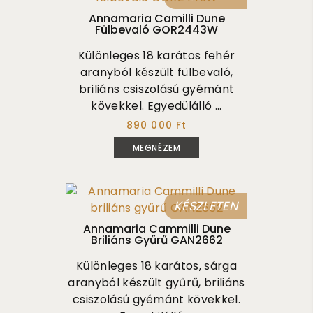
Annamaria Camilli Dune
Fülbevaló GOR2443W
Különleges 18 karátos fehér
aranyból készült fülbevaló,
briliáns csiszolású gyémánt
kövekkel. Egyedülálló ...
890 000 Ft
MEGNÉZEM
KÉSZLETEN
Annamaria Cammilli Dune
Briliáns Gyűrű GAN2662
Különleges 18 karátos, sárga
aranyból készült gyűrű, briliáns
csiszolású gyémánt kövekkel.