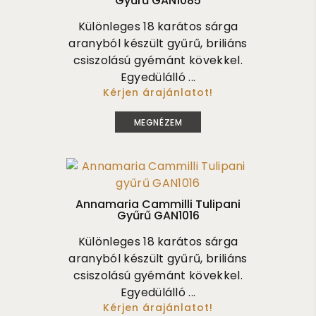
Gyűrű GAN1085
Különleges 18 karátos sárga
aranyból készült gyűrű, briliáns
csiszolású gyémánt kövekkel.
Egyedülálló ...
Kérjen árajánlatot!
730 000
MEGNÉZEM
Annamaria Cammilli Tulipani
Gyűrű GAN1016
Különleges 18 karátos sárga
aranyból készült gyűrű, briliáns
csiszolású gyémánt kövekkel.
Egyedülálló ...
Kérjen árajánlatot!