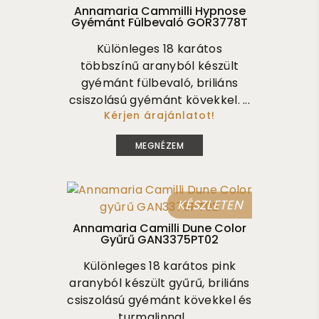
Annamaria Cammilli Hypnose
Gyémánt Fülbevaló GOR3778T
Különleges 18 karátos
többszínű aranyból készült
gyémánt fülbevaló, briliáns
csiszolású gyémánt kövekkel. ...
Kérjen árajánlatot!
4 355 000
MEGNÉZEM
KÉSZLETEN
Annamaria Camilli Dune Color
Gyűrű GAN3375PT02
Különleges 18 karátos pink
aranyból készült gyűrű, briliáns
csiszolású gyémánt kövekkel és
turmalinnal . ...