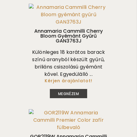
Annamaria Cammilli Cherry
Bloom Gyémánt Gyűrű
GAN3763J
Különleges 18 karátos barack
színű aranyból készült gyűrű,
briliáns csiszolású gyémánt
kővel. Egyedülálló ...
Kérjen árajánlatot!
735 000
MEGNÉZEM
GOR2119W Annamaria Cammilli