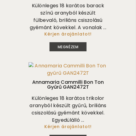
Különleges 18 karátos barack
színű aranyból készült
fülbevaló, briliáns csiszolású
gyémánt kövekkel. A vonalak ...
Kérjen árajánlatot!
2 100 000
MEGNÉZEM
Annamaria Cammilli Bon Ton
Gyűrű GAN2472T
Különleges 18 karátos trikolor
aranyból készült gyűrű, briliáns
csiszolású gyémánt kövekkel.
Egyedülálló ...
Kérjen árajánlatot!
1 245 000