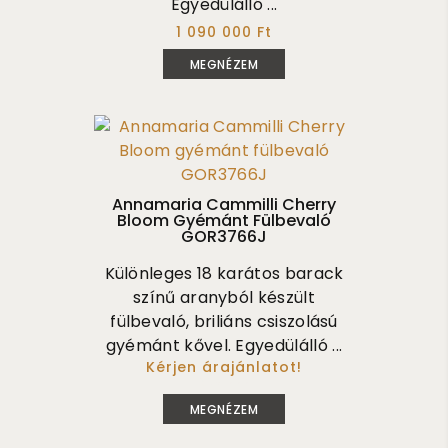
Egyedülálló ...
1 090 000 Ft
MEGNÉZEM
Annamaria Cammilli Cherry
Bloom Gyémánt Fülbevaló
GOR3766J
Különleges 18 karátos barack
színű aranyból készült
fülbevaló, briliáns csiszolású
gyémánt kővel. Egyedülálló ...
Kérjen árajánlatot!
625 000
MEGNÉZEM