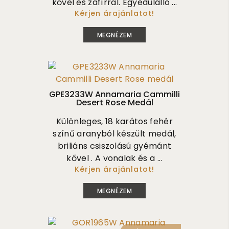
kővel és zafírral. Egyedülálló ...
Kérjen árajánlatot!
930 000
MEGNÉZEM
GPE3233W Annamaria Cammilli
Desert Rose Medál
Különleges, 18 karátos fehér
színű aranyból készült medál,
briliáns csiszolású gyémánt
kővel . A vonalak és a ...
Kérjen árajánlatot!
650 000
MEGNÉZEM