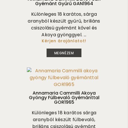
Gyémánt Gyűrű GAN1964
Különleges 18 karátos, sárga
aranyból készült gyűrű, briliáns
csiszolású gyémánt kővel és
Akoya gyönggyel. ...
Kérjen árajánlatot!
780 000
MEGNÉZEM
Annamaria Cammilli Akoya
Gyöngy Fülbevaló Gyémánttal
GOR1965
Különleges 18 karátos sárga
aranyból készült fülbevaló,
briliáns csiszolású gyémánt