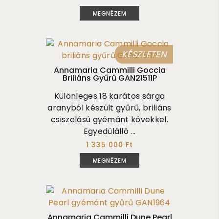
MEGNÉZEM
KÉSZLETEN
Annamaria Cammilli Goccia
Briliáns Gyűrű GAN21511P
Különleges 18 karátos sárga
aranyból készült gyűrű, briliáns
csiszolású gyémánt kövekkel.
Egyedülálló ...
1 335 000 Ft
MEGNÉZEM
Annamaria Cammilli Dune Pearl