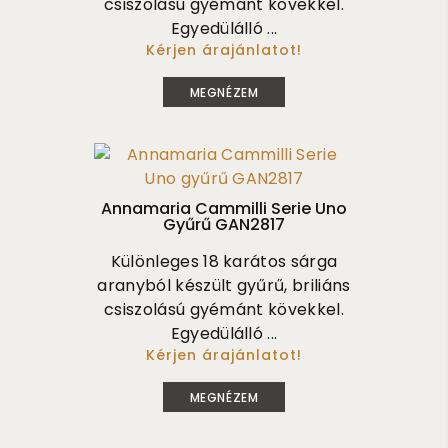
csiszolású gyémánt kövekkel.
Egyedülálló ...
Kérjen árajánlatot!
860 000
MEGNÉZEM
Annamaria Cammilli Serie Uno
Gyűrű GAN2817
Különleges 18 karátos sárga
aranyból készült gyűrű, briliáns
csiszolású gyémánt kövekkel.
Egyedülálló ...
Kérjen árajánlatot!
845 000
MEGNÉZEM