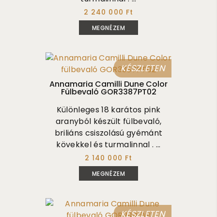
2 240 000 Ft
MEGNÉZEM
KÉSZLETEN
Annamaria Camilli Dune Color
Fülbevaló GOR3387PT02
Különleges 18 karátos pink
aranyból készült fülbevaló,
briliáns csiszolású gyémánt
kövekkel és turmalinnal . ...
2 140 000 Ft
MEGNÉZEM
KÉSZLETEN