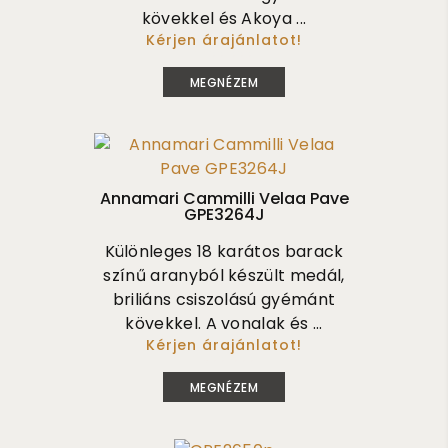
kövekkel és Akoya ...
Kérjen árajánlatot!
1 100 000
MEGNÉZEM
Annamari Cammilli Velaa Pave
GPE3264J
Különleges 18 karátos barack
színű aranyból készült medál,
briliáns csiszolású gyémánt
kövekkel. A vonalak és ...
Kérjen árajánlatot!
1 500 000
MEGNÉZEM