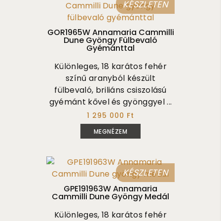
KÉSZLETEN
GOR1965W Annamaria Cammilli
Dune Gyöngy Fülbevaló
Gyémánttal
Különleges, 18 karátos fehér
színű aranyból készült
fülbevaló, briliáns csiszolású
gyémánt kővel és gyönggyel ...
1 295 000 Ft
MEGNÉZEM
KÉSZLETEN
GPE191963W Annamaria
Cammilli Dune Gyöngy Medál
Különleges, 18 karátos fehér