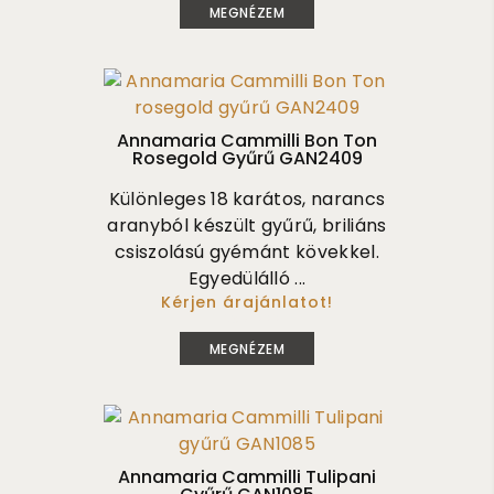
MEGNÉZEM
Annamaria Cammilli Bon Ton
Rosegold Gyűrű GAN2409
Különleges 18 karátos, narancs
aranyból készült gyűrű, briliáns
csiszolású gyémánt kövekkel.
Egyedülálló ...
Kérjen árajánlatot!
1 235 000
MEGNÉZEM
Annamaria Cammilli Tulipani