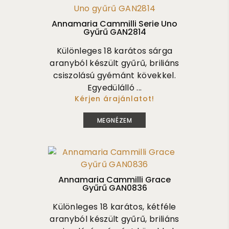
Annamaria Cammilli Serie Uno
Gyűrű GAN2814
Különleges 18 karátos sárga
aranyból készült gyűrű, briliáns
csiszolású gyémánt kövekkel.
Egyedülálló ...
Kérjen árajánlatot!
715 000
MEGNÉZEM
Annamaria Cammilli Grace
Gyűrű GAN0836
Különleges 18 karátos, kétféle
aranyból készült gyűrű, briliáns