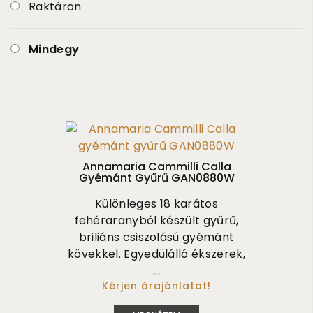
Raktáron
Mindegy
Annamaria Cammilli Calla
Gyémánt Gyűrű GAN0880W
Különleges 18 karátos
fehéraranyból készült gyűrű,
briliáns csiszolású gyémánt
kövekkel. Egyedülálló ékszerek,
...
Kérjen árajánlatot!
305 000