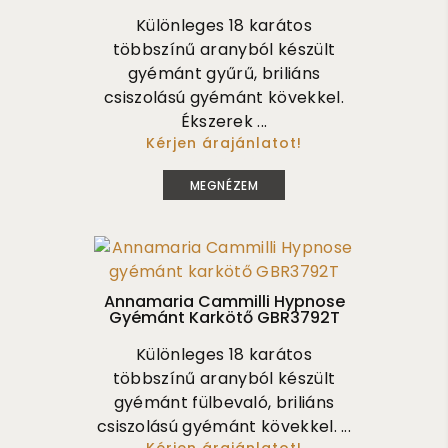
Különleges 18 karátos
többszínű aranyból készült
gyémánt gyűrű, briliáns
csiszolású gyémánt kövekkel.
Ékszerek ...
Kérjen árajánlatot!
3 775 000
MEGNÉZEM
Annamaria Cammilli Hypnose
Gyémánt Karkötő GBR3792T
Különleges 18 karátos
többszínű aranyból készült
gyémánt fülbevaló, briliáns
csiszolású gyémánt kövekkel. ...