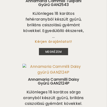
Annamaria Cammilli Tulipani
Gyűrű GAN2543
Különleges 18 karátos
fehéraranyból készült gyűrű,
briliáns csiszolású gyémánt
kövekkel. Egyedülálló ékszerek,
...
Kérjen árajánlatot!
1 610 000
MEGNÉZEM
Annamaria Cammilli Daisy
Gyűrű GAN2124P
Különleges 18 karátos sárga
aranyból készült gyűrű, briliáns
csiszolású gyémánt kövekkel.