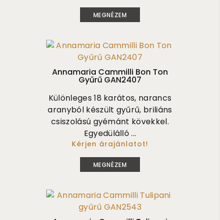
1 175 000
MEGNÉZEM
Annamaria Cammilli Bon Ton
Gyűrű GAN2407
Különleges 18 karátos, narancs
aranyból készült gyűrű, briliáns
csiszolású gyémánt kövekkel.
Egyedülálló ...
Kérjen árajánlatot!
825 000
MEGNÉZEM