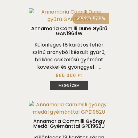
KÉSZLETEN
Annamaria Camilli Dune Gyűrű
GAN1964W
Különleges 18 karátos fehér
színű aranyból készült gyűrű,
briliáns csiszolású gyémánt
kövekkel és gyönggyel . ...
965 000 Ft
MEGNÉZEM
Annamaria Cammilli Gyöngy
Medál Gyémánttal GPE1962U
Különleges 18 karátos sárga