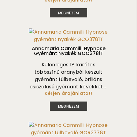
Kérjen árajánlatot!
6 500 000
MEGNÉZEM
Annamaria Cammilli Hypnose
Gyémánt Nyakék GCO3781T
Különleges 18 karátos
többszínű aranyból készült
gyémánt fülbevaló, briliáns
csiszolású gyémánt kövekkel. ...
Kérjen árajánlatot!
3 480 000
MEGNÉZEM