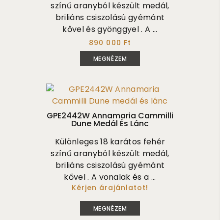
színű aranyból készült medál,
briliáns csiszolású gyémánt
kővel és gyönggyel . A ...
890 000 Ft
MEGNÉZEM
GPE2442W Annamaria Cammilli
Dune Medál És Lánc
Különleges 18 karátos fehér
színű aranyból készült medál,
briliáns csiszolású gyémánt
kővel . A vonalak és a ...
Kérjen árajánlatot!
720 000
MEGNÉZEM