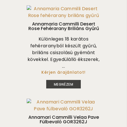
Annamaria Cammilli Desert
Rose Fehérarany Briliáns Gyűrű
Különleges 18 karátos
fehéraranyból készült gyűrű,
briliáns csiszolású gyémánt
kövekkel. Egyedülálló ékszerek,
...
Kérjen árajánlatot!
995 000
MEGNÉZEM
Annamari Cammilli Velaa Pave
Fülbevaló GOR3262J