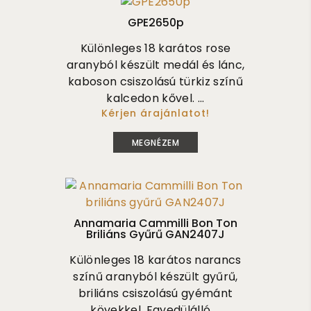
GPE2650p
Különleges 18 karátos rose
aranyból készült medál és lánc,
kaboson csiszolású türkiz színű
kalcedon kővel. ...
Kérjen árajánlatot!
550 000
MEGNÉZEM
Annamaria Cammilli Bon Ton
Briliáns Gyűrű GAN2407J
Különleges 18 karátos narancs
színű aranyból készült gyűrű,
briliáns csiszolású gyémánt
kövekkel. Egyedülálló ...