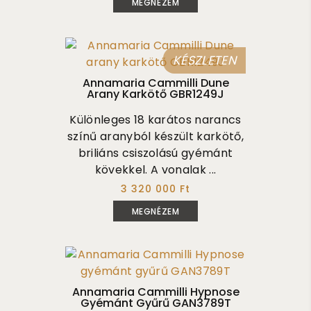
MEGNÉZEM
KÉSZLETEN
Annamaria Cammilli Dune
Arany Karkötő GBR1249J
Különleges 18 karátos narancs
színű aranyból készült karkötő,
briliáns csiszolású gyémánt
kövekkel. A vonalak ...
3 320 000 Ft
MEGNÉZEM
Annamaria Cammilli Hypnose
Gyémánt Gyűrű GAN3789T