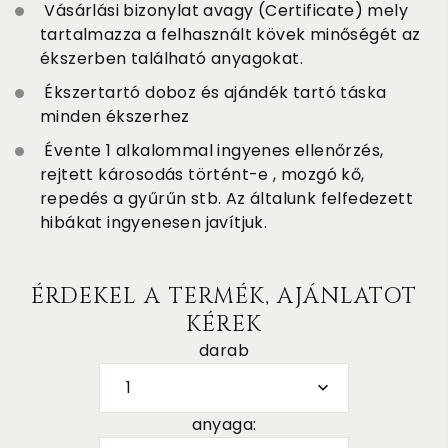
Vásárlási bizonylat avagy (Certificate) mely
tartalmazza a felhasznált kövek minőségét az
ékszerben található anyagokat.
Ékszertartó doboz és ajándék tartó táska
minden ékszerhez
Évente 1 alkalommal ingyenes ellenőrzés,
rejtett károsodás történt-e , mozgó kő,
repedés a gyűrűn stb. Az általunk felfedezett
hibákat ingyenesen javítjuk.
ÉRDEKEL A TERMÉK, AJÁNLATOT
KÉREK
darab
1
anyaga: