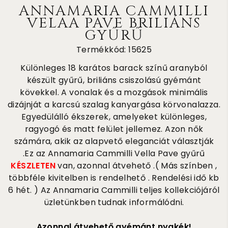
ANNAMARIA CAMMILLI
VELAA PAVE BRILIÁNS
GYŰRŰ
Termékkód: 15625
Különleges 18 karátos barack színű aranyból
készült gyűrű, briliáns csiszolású gyémánt
kövekkel. A vonalak és a mozgások minimális
dizájnját a karcsú szalag kanyargása körvonalazza.
Egyedülálló ékszerek, amelyeket különleges,
ragyogó és matt felület jellemez. Azon nők
számára, akik az alapvető eleganciát választják
.Ez az Annamaria Cammilli Vella Pave gyűrű
KÉSZLETEN
van, azonnal átvehető .( Más színben ,
többféle kivitelben is rendelhető . Rendelési idő kb
6 hét. ) Az Annamaria Cammilli teljes kollekciójáról
üzletünkben tudnak informálódni.
Azonnal átvehető gyémánt nyakék!