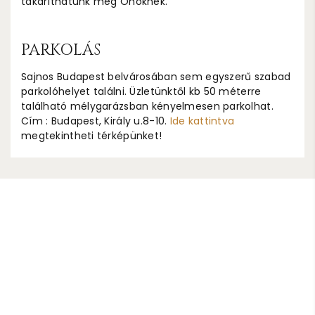
takaríthatunk meg Önöknek.
PARKOLÁS
Sajnos Budapest belvárosában sem egyszerű szabad
parkolóhelyet találni. Üzletünktől kb 50 méterre
található mélygarázsban kényelmesen parkolhat.
Cím : Budapest, Király u.8-10.
Ide kattintva
megtekintheti térképünket!