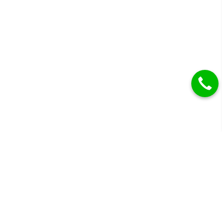
Gyémánt eljegyzési gyűrűk, karikagyűrűk és más
drágaköves ékszerek.