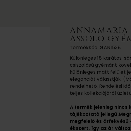
ANNAMARIA 
ASSOLO GYÉ
Termékkód: GAN1538
Különleges 18 karátos, sá
csiszolású gyémánt kövek
különleges matt felület j
eleganciát választják. (Má
rendelhető. Rendelési id
teljes kollekciójáról üzl
A termék jelenleg nincs 
tájékoztató jellegű.Meg
megfelelő és árfekvésű 
ékszert, így az ár változ