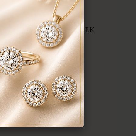
repedés a gyűrűn stb. Az általunk
gyenesen javítjuk.
ERMÉK, AJÁNLATOT KÉREK
darab
anyaga:
 karátos
színe:
nt a képen
méret:
em tudom