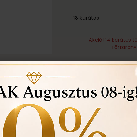
2 000 000
18 karátos
Akció! 14 karátos 
Törtarany 
Örökös garanciális tisz
Ingyenes méret állítá
Vásárlási bizonylat av
felhasznált kövek min
Ékszertartó doboz és 
Évente 1 alkalommal i