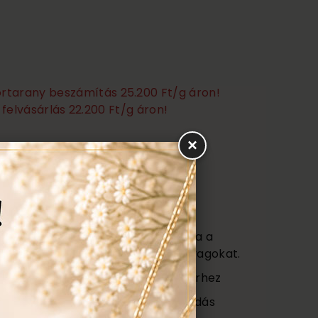
törtarany beszámítás 25.200 Ft/g áron!
felvásárlás 22.200 Ft/g áron!
×
Ezen felül még:
títás, polírozás
s
agy (Certificate) mely tartalmazza a
őségét az ékszerben található anyagokat.
ajándék tartó táska minden ékszerhez
ngyenes ellenőrzés, rejtett károsodás