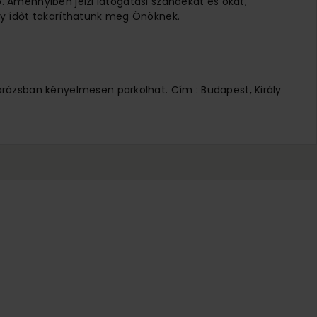
ó. Amennyiben jelzi látogatási szándékát és okát,
 Így ídőt takaríthatunk meg Önöknek.
arázsban kényelmesen parkolhat. Cím : Budapest, Király