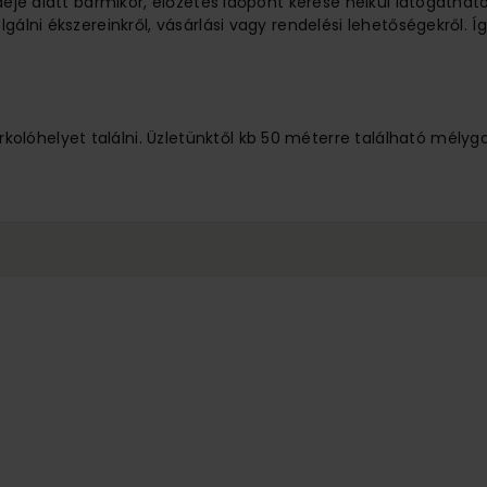
ideje alatt bármikor, előzetes időpont kérése nélkül látogathat
lgálni ékszereinkről, vásárlási vagy rendelési lehetőségekről.
lóhelyet találni. Üzletünktől kb 50 méterre található mélyg