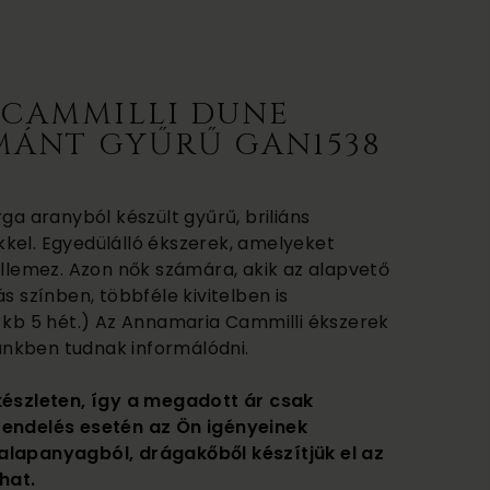
CAMMILLI DUNE
MÁNT GYŰRŰ GAN1538
rga aranyból készült gyűrű, briliáns
kel. Egyedülálló ékszerek, amelyeket
ellemez. Azon nők számára, akik az alapvető
s színben, többféle kivitelben is
ő kb 5 hét.) Az Annamaria Cammilli ékszerek
etünkben tudnak informálódni.
készleten, így a megadott ár csak
rendelés esetén az Ön igényeinek
alapanyagból, drágakőből készítjük el az
hat.