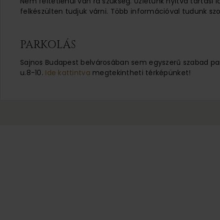
Nem feltétlenül van rá szükség. Üzletünk nyitva tartási 
felkészülten tudjuk várni. Több információval tudunk szo
PARKOLÁS
Sajnos Budapest belvárosában sem egyszerű szabad parko
u.8-10.
Ide kattintva
megtekintheti térképünket!