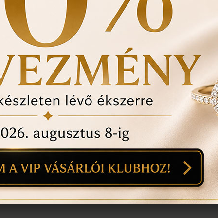
történt-e , mozgó kő, 
felfedezett hibákat in
ÉRDEKEL A T
1
18
mi
n