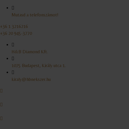
Mutasd a telefonszámot!
+36 1 3216216
+36 20 945-3770
H&B Diamond Kft.
1075 Budapest, Király utca 1.
kiraly@hbnekszer.hu