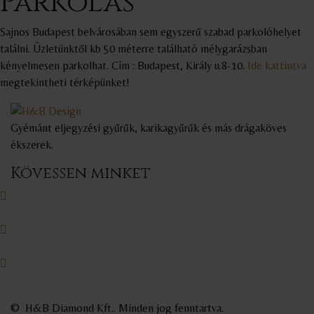
Parkolás
Sajnos Budapest belvárosában sem egyszerű szabad parkolóhelyet
találni. Üzletünktől kb 50 méterre található mélygarázsban
kényelmesen parkolhat. Cím : Budapest, Király u.8-10.
Ide kattintva
megtekintheti térképünket!
Gyémánt eljegyzési gyűrűk, karikagyűrűk és más drágaköves
ékszerek.
Kövessen minket
©
H&B Diamond Kft.
. Minden jog fenntartva
.