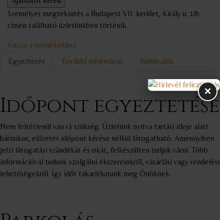
Személyes megtekintés a Budapest VII. kerület, Király u. 1/b
címen található üzletünkben történik.
Vissza a termékekhez
Egyeztetés
További információ
Tudnivalók
×
Időpont egyeztetése
Nem feltétlenül van rá szükség. Üzletünk nyitva tartási ideje alatt
bármikor, előzetes időpont kérése nélkül látogatható. Amennyiben
jelzi látogatási szándékát és okát, felkészülten tudjuk várni. Több
információval tudunk szolgálni ékszereinkről, vásárlási vagy rendelési
lehetőségekről. Így ídőt takaríthatunk meg Önöknek.