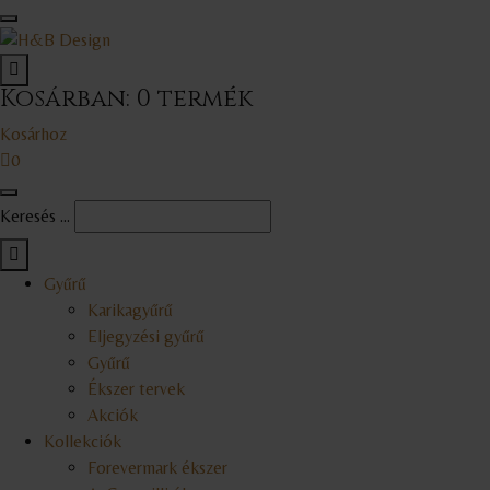
Kosárban:
0
termék
Kosárhoz
0
Keresés ...
Gyűrű
Karikagyűrű
Eljegyzési gyűrű
Gyűrű
Ékszer tervek
Akciók
Kollekciók
Forevermark ékszer