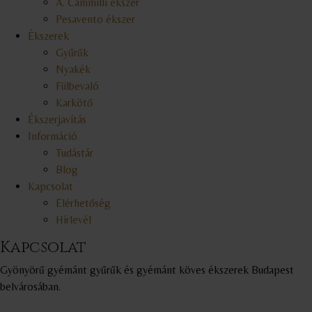
A. Cammilli ékszer
Pesavento ékszer
Ékszerek
Gyűrűk
Nyakék
Fülbevaló
Karkötő
Ékszerjavítás
Információ
Tudástár
Blog
Kapcsolat
Elérhetőség
Hírlevél
Kapcsolat
Gyönyörű gyémánt gyűrűk és gyémánt köves ékszerek Budapest
belvárosában.