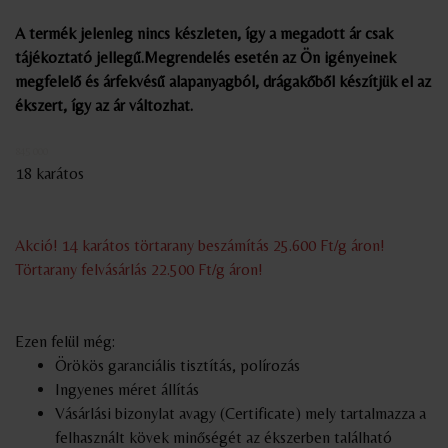
A termék jelenleg nincs készleten, így a megadott ár csak
tájékoztató jellegű.Megrendelés esetén az Ön igényeinek
megfelelő és árfekvésű alapanyagból, drágakőből készítjük el az
ékszert, így az ár változhat.
845 000
18 karátos
Akció! 14 karátos törtarany beszámítás 25.600 Ft/g áron!
Törtarany felvásárlás 22.500 Ft/g áron!
Ezen felül még:
Örökös garanciális tisztítás, polírozás
Ingyenes méret állítás
Vásárlási bizonylat avagy (Certificate) mely tartalmazza a
felhasznált kövek minőségét az ékszerben található