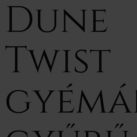
Dune
Twist
gyémá