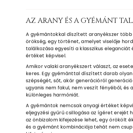
AZ ARANY ÉS A GYÉMÁNT TAL
A gyémántokkal díszített aranyékszer több 
örökség, egy történet, amelyet viselője ho
találkozása egyesíti a klasszikus eleganciát 
értéket képvisel.
Amikor valaki aranyékszert választ, az ese
keres. Egy gyémánttal díszített darab olyan
szépségét, sőt, akár generációról generáció
ugyanis nem fakul, nem veszít fényéből, és a
különleges harmóniát.
A gyémántok nemcsak anyagi értéket képvis
eljegyzési gyűrű csillogása az ígéret erejé
az önbizalom kifejezése lehet, egy örökölt é
és a gyémánt kombinációja tehát nem csup