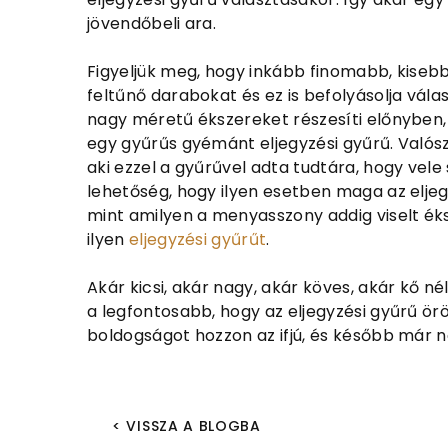
jövendőbeli ara.
Figyeljük meg, hogy inkább finomabb, kisebb 
feltűnő darabokat és ez is befolyásolja vál
nagy méretű ékszereket részesíti előnyben, ne
egy gyűrűs gyémánt eljegyzési gyűrű. Valószí
aki ezzel a gyűrűvel adta tudtára, hogy vele 
lehetőség, hogy ilyen esetben maga az eljeg
mint amilyen a menyasszony addig viselt éks
ilyen
eljegyzési gyűrűt
.
Akár kicsi, akár nagy, akár köves, akár kő n
a legfontosabb, hogy az eljegyzési gyűrű örök
boldogságot hozzon az ifjú, és később már ne
< VISSZA A BLOGBA