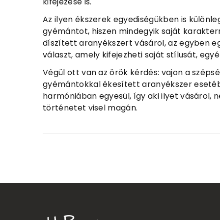
kifejezése is.
Az ilyen ékszerek egyediségükben is különle
gyémántot, hiszen mindegyik saját karakterr
díszített aranyékszert vásárol, az egyben e
választ, amely kifejezheti saját stílusát, egy
Végül ott van az örök kérdés: vajon a széps
gyémántokkal ékesített aranyékszer esetébe
harmóniában egyesül, így aki ilyet vásárol,
történetet visel magán.