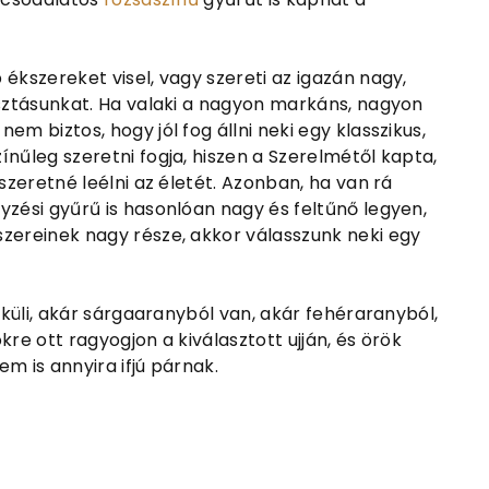
ékszereket visel, vagy szereti az igazán nagy,
asztásunkat. Ha valaki a nagyon markáns, nagyon
m biztos, hogy jól fog állni neki egy klasszikus,
nűleg szeretni fogja, hiszen a Szerelmétől kapta,
szeretné leélni az életét. Azonban, ha van rá
yzési gyűrű is hasonlóan nagy és feltűnő legyen,
zereinek nagy része, akkor válasszunk neki egy
élküli, akár sárgaaranyból van, akár fehéraranyból,
re ott ragyogjon a kiválasztott ujján, és örök
m is annyira ifjú párnak.