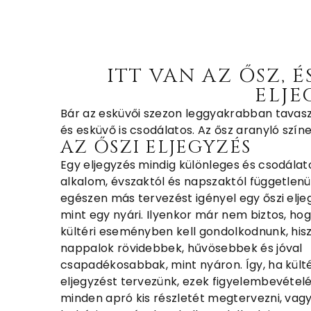
ITT VAN AZ ŐSZ, É
ELJE
Bár az esküvői szezon leggyakrabban tavasztó
és esküvő is csodálatos. Az ősz aranyló szí
AZ ŐSZI ELJEGYZÉS
Egy eljegyzés mindig különleges és csodálat
alkalom, évszaktól és napszaktól függetlenü
egészen más tervezést igényel egy őszi elje
mint egy nyári. Ilyenkor már nem biztos, ho
kültéri eseményben kell gondolkodnunk, his
nappalok rövidebbek, hűvösebbek és jóval
csapadékosabbak, mint nyáron. Így, ha külté
eljegyzést tervezünk, ezek figyelembevételél
minden apró kis részletét megtervezni, vag