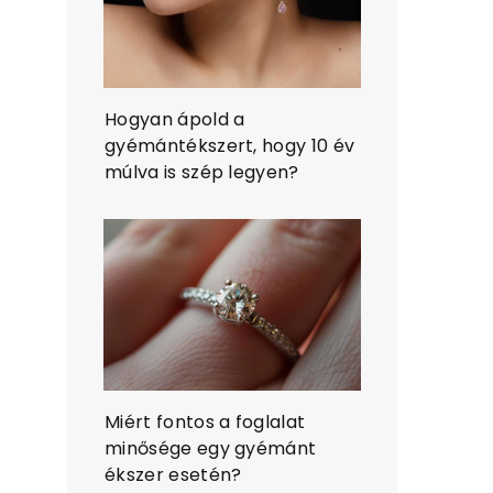
Hogyan ápold a
gyémántékszert, hogy 10 év
múlva is szép legyen?
Miért fontos a foglalat
minősége egy gyémánt
ékszer esetén?