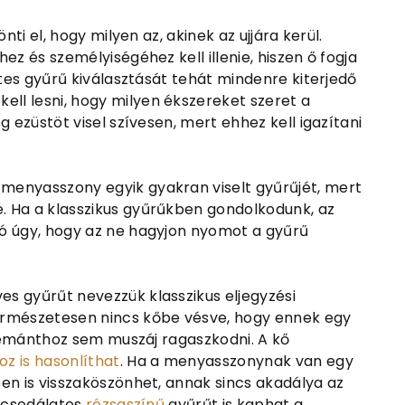
nti el, hogy milyen az, akinek az ujjára kerül.
ez és személyiségéhez kell illenie, hiszen ő fogja
etes gyűrű kiválasztását tehát mindenre kiterjedő
l lesni, hogy milyen ékszereket szeret a
 ezüstöt visel szívesen, mert ehhez kell igazítani
menyasszony egyik gyakran viselt gyűrűjét, mert
. Ha a klasszikus gyűrűkben gondolkodunk, az
ó úgy, hogy az ne hagyjon nyomot a gyűrű
s gyűrűt nevezzük klasszikus eljegyzési
ermészetesen nincs kőbe vésve, hogy ennek egy
 gyémánthoz sem muszáj ragaszkodni. A kő
oz is hasonlíthat
. Ha a menyasszonynak van egy
en is visszaköszönhet, annak sincs akadálya az
y csodálatos
rózsaszínű
gyűrűt is kaphat a