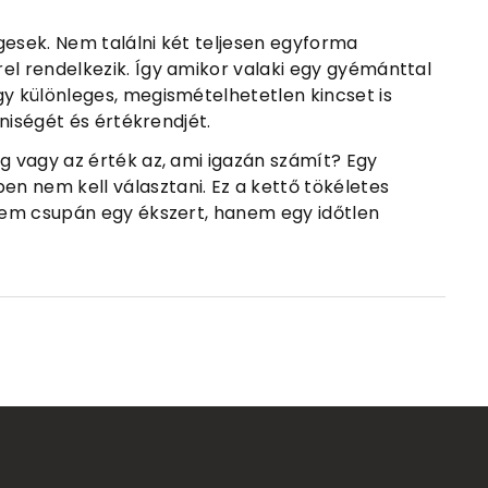
gesek. Nem találni két teljesen egyforma
el rendelkezik. Így amikor valaki egy gyémánttal
gy különleges, megismételhetetlen kincset is
éniségét és értékrendjét.
ég vagy az érték az, ami igazán számít? Egy
n nem kell választani. Ez a kettő tökéletes
 nem csupán egy ékszert, hanem egy időtlen