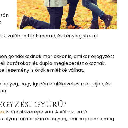
azán
s
ok valóban titok marad, és tényleg sikerül
en gondolkodnak már akkor is, amikor eljegyzést
zeli barátokat, és dupla meglepetést okoznak,
teli esemény is örök emlékké válhat.
 a lényeg, hogy igazán emlékezetes maradjon, és
jon.
JEGYZÉSI GYŰRŰ?
nek
is óriási szerepe van. A választható
is olyan forma, szín és anyag, ami ne jelenne meg