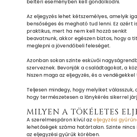
beltéri eseményben kell gondolkodni.
Az eljegyzés lehet kétszemélyes, amelyik ig
bensőséges és megható tud lenni. Ez azért i
praktikus, mert ha nem kell hozzá senkit
beavatnunk, akkor egészen biztos, hogy a tit
meglepni a jövendőbeli feleséget.
Azonban sokan szinte esküvői nagyságrendb
szerveznek. Bevonják a családtagokat, a kö
hiszen maga az eljegyzés, és a vendégekkel 
Teljesen mindegy, hogy melyiket válasszuk,
hogy természetesen a lánykérés sikerrel jár
MILYEN A TÖKÉLETES EL
A szerelmespáron kívül az
eljegyzési gyűrű
lehetőségek száma határtalan. Szinte nincs 
az eljegyzési gyűrűk körében.