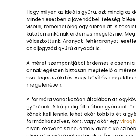
Hogy milyen az ideális gyűrű, azt mindig az dö
Minden esetben a jövendőbeli feleség ízléséh
viselni, remélhetőleg egy életen át. A tökél
kutatómunkának érdemes megelőznie. Meg kel
választottunk. Aranyat, fehéraranyat, esetleg
az eljegyzési gyűrű anyagát is.
A méret szempontjából érdemes elcsenni a 
annak egészen biztosan megfelelő a mérete
esetleges szűkítés, vagy bővítés megoldhat
megjelenésén.
A formára vonatkozóan általában az egyköve
gyűrűnek. A kő pedig általában gyémánt. T
kőnek kell lennie, lehet akár több is, és a
formázhat szívet, kört, vagy akár egy
virágh
olyan kedvenc színe, amely akár a kő színéb
eljegyzési gyűrű választásakor. Így akár eg