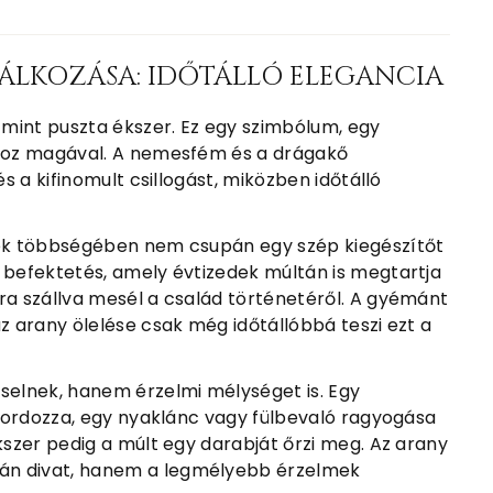
ÁLKOZÁSA: IDŐTÁLLÓ ELEGANCIA
mint puszta ékszer. Ez egy szimbólum, egy
rdoz magával. A nemesfém és a drágakő
és a kifinomult csillogást, miközben időtálló
tek többségében nem csupán egy szép kiegészítőt
 befektetés, amely évtizedek múltán is megtartja
ra szállva mesél a család történetéről. A gyémánt
z arany ölelése csak még időtállóbbá teszi ezt a
elnek, hanem érzelmi mélységet is. Egy
t hordozza, egy nyaklánc vagy fülbevaló ragyogása
kszer pedig a múlt egy darabját őrzi meg. Az arany
án divat, hanem a legmélyebb érzelmek