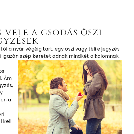
S VELE A CSODÁS ŐSZI
GYZÉSEK
l a nyár végéig tart, egy őszi vagy téli eljegyzés
nei igazán szép keretet adnak mindkét alkalomnak.
os
l. Ám
gyzés,
gy
zen a
ri
 kell
y