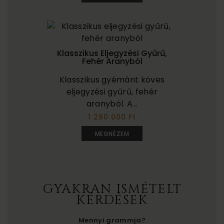
Klasszikus Eljegyzési Gyűrű,
Fehér Aranyból
Klasszikus gyémánt köves
eljegyzési gyűrű, fehér
aranyból. A...
1 280 000 Ft
MEGNÉZEM
GYAKRAN ISMÉTELT
KÉRDÉSEK
Mennyi grammja?