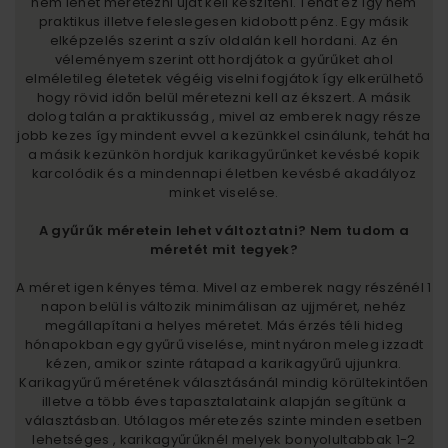
nem lehet méretezni újat kell készíteni. Tehát ez így nem
praktikus illetve feleslegesen kidobott pénz. Egy másik
elképzelés szerint a szív oldalán kell hordani. Az én
véleményem szerint ott hordjátok a gyűrűket ahol
elméletileg életetek végéig viselni fogjátok így elkerülhető
hogy rövid időn belül méretezni kell az ékszert. A másik
dolog talán a praktikusság , mivel az emberek nagy része
jobb kezes így mindent evvel a kezünkkel csinálunk, tehát ha
a másik kezünkön hordjuk karikagyűrűnket kevésbé kopik
karcolódik és a mindennapi életben kevésbé akadályoz
minket viselése.
A gyűrűk méretein lehet változtatni? Nem tudom a
méretét mit tegyek?
A méret igen kényes téma. Mivel az emberek nagy részénél 1
napon belül is változik minimálisan az ujjméret, nehéz
megállapítani a helyes méretet. Más érzés téli hideg
hónapokban egy gyűrű viselése, mint nyáron meleg izzadt
kézen, amikor szinte rátapad a karikagyűrű ujjunkra.
Karikagyűrű méretének választásánál mindig körültekintően
illetve a több éves tapasztalataink alapján segítünk a
választásban. Utólagos méretezés szinte minden esetben
lehetséges , karikagyűrűknél melyek bonyolultabbak 1-2