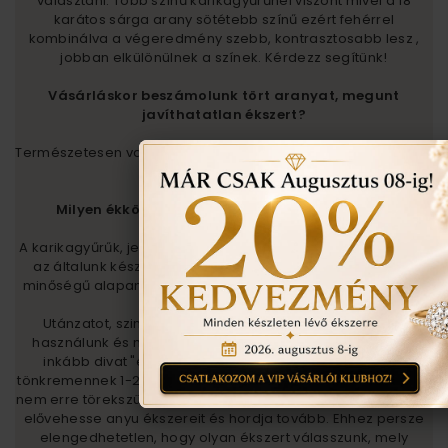
választani. Több színű karikagyűrűnél viszont mivel a 18
karátos sárga arany sötétebb színű ezért fehérrel
kombinálva a végeredmény szebb, kontrasztosabb lesz ,
jobban elkülönülnek a színek. Kérdezz segítünk!
Vásárláskor beszámolunk tört aranyat, megunt
javíthatatlan ékszert?
Természetesen van rá mód. Akár a teljes vételárat ki tudjátok
fizetni tört arannyal.
Milyen ékköveket tartalmazzanak ékszereink?
A karikagyűrűk, jegygyűrűk szimbolikus értéket képviselnek ,
az általunk készített ékszerek örökölhetőek , tehát olyan
minőségű alapanyagokat használunk, melyek hosszú ideig
megőrzik minőségüket.
Utánzatot, szintetikus anyagot vagy műterméket nem
használunk és nem is ajánljuk ezek megvásárlását. Ezek
inkább divat "ékszerekbe" valók melyek olcsók és ha
tönkremennek 1-2 éven belül nem fáj a szívünk ( annyira ). Mi
nem erre törekszünk, hanem arra, hogyha gyermekünk felnő,
elővehesse anyu ékszereit és hordja tovább. Ehhez persze
elengedhetetlen, hogy olyan ékszert válasszunk, mely