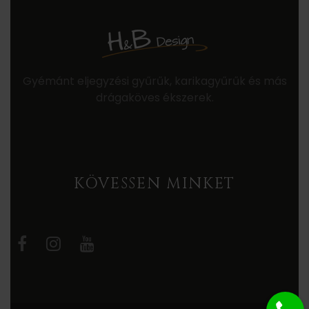
Gyémánt eljegyzési gyűrűk, karikagyűrűk és más
drágaköves ékszerek.
KÖVESSEN MINKET