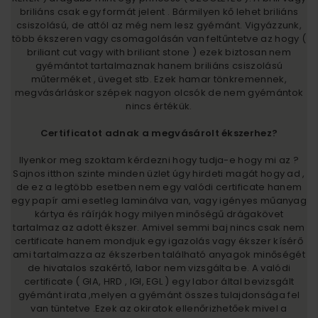
briliáns csak egy formát jelent . Bármilyen kő lehet briliáns
csiszolású, de attól az még nem lesz gyémánt. Vigyázzunk,
több ékszeren vagy csomagolásán van feltűntetve az hogy (
briliant cut vagy with briliant stone ) ezek biztosan nem
gyémántot tartalmaznak hanem briliáns csiszolású
műterméket , üveget stb. Ezek hamar tönkremennek,
megvásárláskor szépek nagyon olcsók de nem gyémántok
nincs értékük.
Certificatot adnak a megvásárolt ékszerhez?
Ilyenkor meg szoktam kérdezni hogy tudja-e hogy mi az ?
Sajnos itthon szinte minden üzlet úgy hirdeti magát hogy ad ,
de ez a legtöbb esetben nem egy valódi certificate hanem
egy papír ami esetleg laminálva van, vagy igényes műanyag
kártya és ráírják hogy milyen minőségű drágakövet
tartalmaz az adott ékszer. Amivel semmi baj nincs csak nem
certificate hanem mondjuk egy igazolás vagy ékszer kísérő
ami tartalmazza az ékszerben található anyagok minőségét
de hivatalos szakértő, labor nem vizsgálta be. A valódi
certificate ( GIA, HRD , IGI, EGL ) egy labor által bevizsgált
gyémánt irata ,melyen a gyémánt összes tulajdonsága fel
van tüntetve .Ezek az okiratok ellenőrizhetőek mivel a