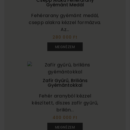
Csepp Alakú Fehérarany
Gyémánt Medál
Fehérarany gyémánt medál,
csepp alakra kézzel formázva.
Az...
280 000 Ft
MEGNÉZEM
Zafír Gyűrű, Briliáns
Gyémántokkal
Fehér aranyból kézzel
készített, díszes zafír gyűrű,
brilián...
400 000 Ft
MEGNÉZEM