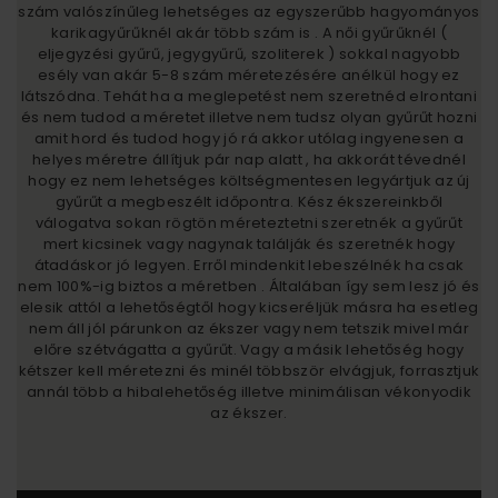
szám valószínűleg lehetséges az egyszerűbb hagyományos
karikagyűrűknél akár több szám is . A női gyűrűknél (
eljegyzési gyűrű, jegygyűrű, szoliterek ) sokkal nagyobb
esély van akár 5-8 szám méretezésére anélkül hogy ez
látszódna. Tehát ha a meglepetést nem szeretnéd elrontani
és nem tudod a méretet illetve nem tudsz olyan gyűrűt hozni
amit hord és tudod hogy jó rá akkor utólag ingyenesen a
helyes méretre állítjuk pár nap alatt , ha akkorát tévednél
hogy ez nem lehetséges költségmentesen legyártjuk az új
gyűrűt a megbeszélt időpontra. Kész ékszereinkből
válogatva sokan rögtön méreteztetni szeretnék a gyűrűt
mert kicsinek vagy nagynak találják és szeretnék hogy
átadáskor jó legyen. Erről mindenkit lebeszélnék ha csak
nem 100%-ig biztos a méretben . Általában így sem lesz jó és
elesik attól a lehetőségtől hogy kicseréljük másra ha esetleg
nem áll jól párunkon az ékszer vagy nem tetszik mivel már
előre szétvágatta a gyűrűt. Vagy a másik lehetőség hogy
kétszer kell méretezni és minél többször elvágjuk, forrasztjuk
annál több a hibalehetőség illetve minimálisan vékonyodik
az ékszer.