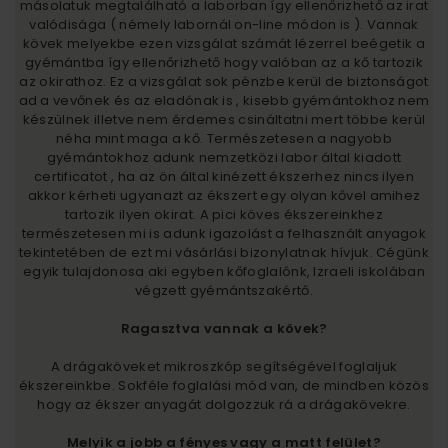
másolatuk megtalálható a laborban így ellenőrizhető az irat
valódisága ( némely labornál on-line módon is ). Vannak
kövek melyekbe ezen vizsgálat számát lézerrel beégetik a
gyémántba így ellenőrizhető hogy valóban az a kő tartozik
az okirathoz. Ez a vizsgálat sok pénzbe kerül de biztonságot
ad a vevőnek és az eladónak is , kisebb gyémántokhoz nem
készülnek illetve nem érdemes csináltatni mert többe kerül
néha mint maga a kő. Természetesen a nagyobb
gyémántokhoz adunk nemzetközi labor által kiadott
certificatot , ha az ön által kinézett ékszerhez nincs ilyen
akkor kérheti ugyanazt az ékszert egy olyan kővel amihez
tartozik ilyen okirat. A pici köves ékszereinkhez
természetesen mi is adunk igazolást a felhasznált anyagok
tekintetében de ezt mi vásárlási bizonylatnak hívjuk. Cégünk
egyik tulajdonosa aki egyben kőfoglalónk, Izraeli iskolában
végzett gyémántszakértő.
Ragasztva vannak a kövek?
A drágaköveket mikroszkóp segítségével foglaljuk
ékszereinkbe. Sokféle foglalási mód van, de mindben közös
hogy az ékszer anyagát dolgozzuk rá a drágakövekre.
Melyik a jobb a fényes vagy a matt felület?