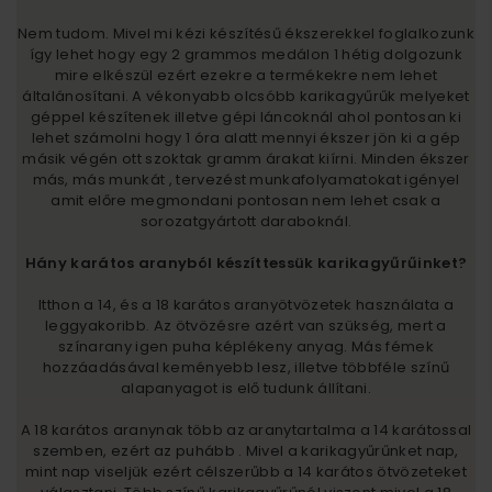
Nem tudom. Mivel mi kézi készítésű ékszerekkel foglalkozunk
így lehet hogy egy 2 grammos medálon 1 hétig dolgozunk
mire elkészül ezért ezekre a termékekre nem lehet
általánosítani. A vékonyabb olcsóbb karikagyűrűk melyeket
géppel készítenek illetve gépi láncoknál ahol pontosan ki
lehet számolni hogy 1 óra alatt mennyi ékszer jön ki a gép
másik végén ott szoktak gramm árakat kiírni. Minden ékszer
más, más munkát , tervezést munkafolyamatokat igényel
amit előre megmondani pontosan nem lehet csak a
sorozatgyártott daraboknál.
Hány karátos aranyból készíttessük karikagyűrűinket?
Itthon a 14, és a 18 karátos aranyötvözetek használata a
leggyakoribb. Az ötvözésre azért van szükség, mert a
színarany igen puha képlékeny anyag. Más fémek
hozzáadásával keményebb lesz, illetve többféle színű
alapanyagot is elő tudunk állítani.
A 18 karátos aranynak több az aranytartalma a 14 karátossal
szemben, ezért az puhább . Mivel a karikagyűrűnket nap,
mint nap viseljük ezért célszerűbb a 14 karátos ötvözeteket