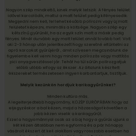
Nagyon szép mindkettő, kinek melyik tetszik. A fényes felület
idővel karcolódik, mattul a matt felület pedig kifényesedik.
Megijedni nem kell, fel lehet később polírozni vagy új matt
felületet képezni, minimális a költsége. Nagyon szép egy
kétszínű gyűrűnél, ha az egyik szín matt a másik pedig
fényes. Minél durvább egy matt felület annál tovább tart. Volt
aki 2-3 hónap után jelentkezett hogy szeretné eltűntetni az
apró karcokat gyűrűjéről , amit szívesen megcsinálunk de
figyelembe kell venni hogy minden polírozás vagy mattítás
pici anyagvesztéssel jár. Tehát ha túl sűrűn polírozgatjuk
előbb utóbb elfogy az ékszer. Az általunk készített
ékszereket természetesen ingyen karbantartjuk, tisztítjuk.
Melyik kezünkön hordjuk karikagyűrűnket?
Minden kultúra más.
A legelterjedtebb hagyomány, KÖZÉP EURÓPÁBAN hogy az
eljegyzéskor a bal kézen, majd a házasságot követően a
jobb kézen viselik a karikagyűrűt.
Ezzel a hagyománnyal csak az a baj hogy a gyűrűs ujjunk a
két kézen általában nem egyforma és a pár hónapja
vásárolt ékszert át kell alakítani vagy rosszabb esetben ha