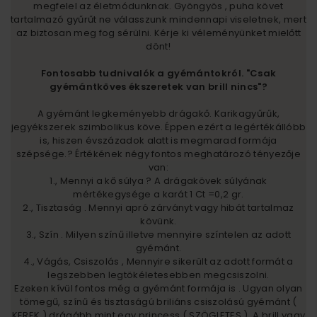
megfelel az életmódunknak. Gyöngyös , puha követ
tartalmazó gyűrűt ne válasszunk mindennapi viseletnek, mert
az biztosan meg fog sérülni. Kérje ki véleményünket mielőtt
dönt!
Fontosabb tudnivalók a gyémántokról. "Csak
gyémántköves ékszeretek van brill nincs"?
A gyémánt legkeményebb drágakő. Karikagyűrűk,
jegyékszerek szimbolikus köve. Éppen ezért a legértékállóbb
is, hiszen évszázadok alatt is megmarad formája
szépsége.? Értékének négy fontos meghatározó tényezője
van:
1., Mennyi a kő súlya ? A drágakövek súlyának
mértékegysége a karát 1 Ct =0,2 gr.
2., Tisztaság . Mennyi apró zárványt vagy hibát tartalmaz
kövünk.
3., Szín . Milyen színű illetve mennyire színtelen az adott
gyémánt.
4., Vágás, Csiszolás , Mennyire sikerült az adott formát a
legszebben legtökéletesebben megcsiszolni.
Ezeken kívül fontos még a gyémánt formája is . Ugyan olyan
tömegű, színű és tisztaságú briliáns csiszolású gyémánt (
KEREK ) drágább mint egy princess ( SZÖGLETES ). A brill vagy