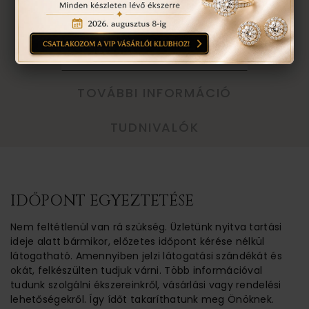
VISSZA A TERMÉKEKHEZ
EGYEZTETÉS
TOVÁBBI INFORMÁCIÓ
TUDNIVALÓK
IDŐPONT EGYEZTETÉSE
Nem feltétlenül van rá szükség. Üzletünk nyitva tartási
ideje alatt bármikor, előzetes időpont kérése nélkül
látogatható. Amennyiben jelzi látogatási szándékát és
okát, felkészülten tudjuk várni. Több információval
tudunk szolgálni ékszereinkről, vásárlási vagy rendelési
lehetőségekről. Így ídőt takaríthatunk meg Önöknek.