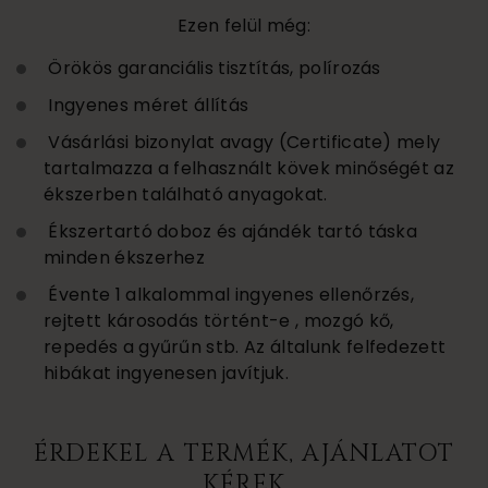
Ezen felül még:
Örökös garanciális tisztítás, polírozás
Ingyenes méret állítás
Vásárlási bizonylat avagy (Certificate) mely
tartalmazza a felhasznált kövek minőségét az
ékszerben található anyagokat.
Ékszertartó doboz és ajándék tartó táska
minden ékszerhez
Évente 1 alkalommal ingyenes ellenőrzés,
rejtett károsodás történt-e , mozgó kő,
repedés a gyűrűn stb. Az általunk felfedezett
hibákat ingyenesen javítjuk.
ÉRDEKEL A TERMÉK, AJÁNLATOT
KÉREK