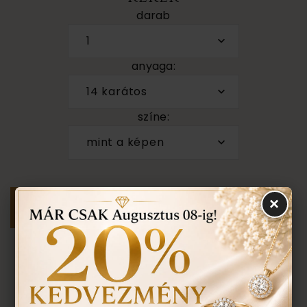
darab
1
anyaga:
14 karátos
színe:
mint a képen
×
Személyes megtekintés a Budapest VII. kerület,
Király u. 1/b címen található üzletünkben történik.