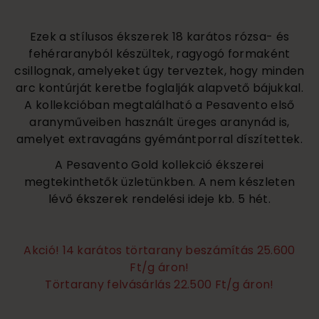
Ezek a stílusos ékszerek 18 karátos rózsa- és
fehéraranyból készültek, ragyogó formaként
csillognak, amelyeket úgy terveztek, hogy minden
arc kontúrját keretbe foglalják alapvető bájukkal.
A kollekcióban megtalálható a Pesavento első
aranyműveiben használt üreges aranynád is,
amelyet extravagáns gyémántporral díszítettek.
A Pesavento Gold kollekció ékszerei
megtekinthetők üzletünkben. A nem készleten
lévő ékszerek rendelési ideje kb. 5 hét.
Akció! 14 karátos törtarany beszámítás 25.600
Ft/g áron!
Törtarany felvásárlás 22.500 Ft/g áron!