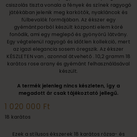
csiszolás tiszta vonala a fények és színek ragyogó
játékában jelenik meg karkötők, nyakláncok és
fülbevalók formájában. Az ékszer egy
gyémántporból készült központi elem köré
fonódik, ami egy meglepő és gyönyörű látvány.
Egy végtelenül ragyogó és időtlen kollekció, mert
az igazi elegancia sosem öregszik. Az ékszer
KÉSZLETEN van , azonnal átvehető . 10,2 gramm 18
karátos rose arany és gyémánt felhasználásával
készült.
A termék jelenleg nincs készleten, így a
megadott ár csak tájékoztató jellegű.
1 020 000 Ft
18 karátos
Ezek a stílusos ékszerek 18 karátos rózsa- és