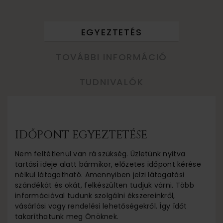
EGYEZTETÉS
TOVÁBBI INFORMÁCIÓ
TUDNIVALÓK
IDŐPONT EGYEZTETÉSE
Nem feltétlenül van rá szükség. Üzletünk nyitva
tartási ideje alatt bármikor, előzetes időpont kérése
nélkül látogatható. Amennyiben jelzi látogatási
szándékát és okát, felkészülten tudjuk várni. Több
információval tudunk szolgálni ékszereinkről,
vásárlási vagy rendelési lehetőségekről. Így ídőt
takaríthatunk meg Önöknek.