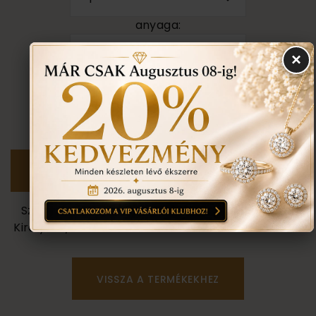
anyaga:
18 karátos
×
színe:
mint a képen
Személyes megtekintés a Budapest VII. kerület,
Király u. 1/b címen található üzletünkben történik.
VISSZA A TERMÉKEKHEZ