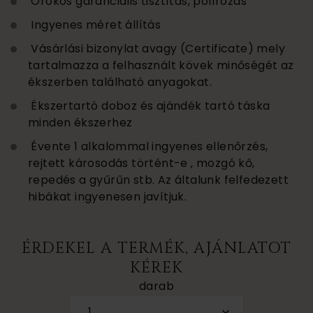
Örökös garanciális tisztítás, polírozás
Ingyenes méret állítás
Vásárlási bizonylat avagy (Certificate) mely
tartalmazza a felhasznált kövek minőségét az
ékszerben található anyagokat.
Ékszertartó doboz és ajándék tartó táska
minden ékszerhez
Évente 1 alkalommal ingyenes ellenőrzés,
rejtett károsodás történt-e , mozgó kő,
repedés a gyűrűn stb. Az általunk felfedezett
hibákat ingyenesen javítjuk.
ÉRDEKEL A TERMÉK, AJÁNLATOT
KÉREK
darab
1