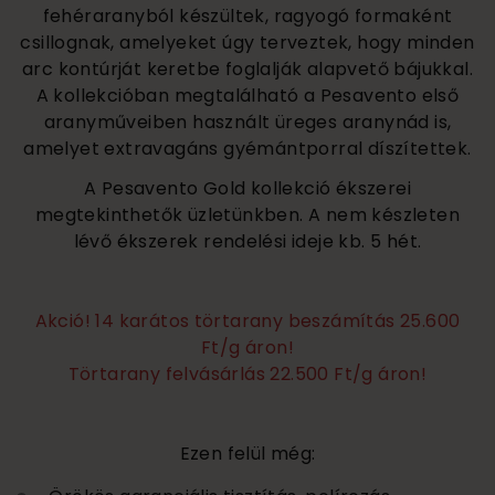
fehéraranyból készültek, ragyogó formaként
csillognak, amelyeket úgy terveztek, hogy minden
arc kontúrját keretbe foglalják alapvető bájukkal.
A kollekcióban megtalálható a Pesavento első
aranyműveiben használt üreges aranynád is,
amelyet extravagáns gyémántporral díszítettek.
A Pesavento Gold kollekció ékszerei
megtekinthetők üzletünkben. A nem készleten
lévő ékszerek rendelési ideje kb. 5 hét.
Akció! 14 karátos törtarany beszámítás 25.600
Ft/g áron!
Törtarany felvásárlás 22.500 Ft/g áron!
Ezen felül még: