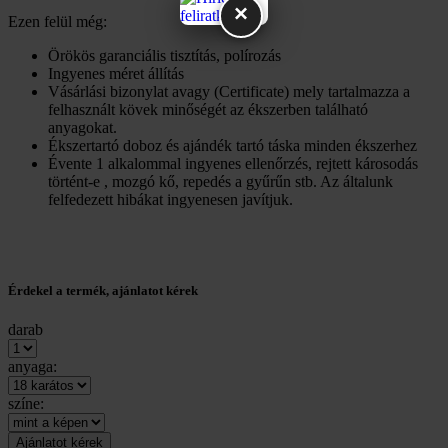
×
Ezen felül még:
Örökös garanciális tisztítás, polírozás
Ingyenes méret állítás
Vásárlási bizonylat avagy (Certificate) mely tartalmazza a
felhasznált kövek minőségét az ékszerben található
anyagokat.
Ékszertartó doboz és ajándék tartó táska minden ékszerhez
Évente 1 alkalommal ingyenes ellenőrzés, rejtett károsodás
történt-e , mozgó kő, repedés a gyűrűn stb. Az általunk
felfedezett hibákat ingyenesen javítjuk.
Érdekel a termék, ajánlatot kérek
darab
anyaga:
színe: