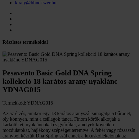
kiraly@hbnekszer.hu
Részletes termékoldal
Pesavento Basic Gold DNA Spring
kollekció 18 karátos arany nyaklánc
YDNAG015
Termékkód: YDNAG015
Az az érzés, amikor egy 18 karátos aranyszál simogatja a bőrödet,
oly könnyen, mint a csillagok tánca. Finom körök alkotják a
karkötőket, nyakláncokat és gyűrűket, amelyek követik a
mozdulatokat, hajlékony szépséget teremtve. A fehér vagy rózsaszín
aranyból készült Dna Spring szál ennek a luxuskollekciónak az