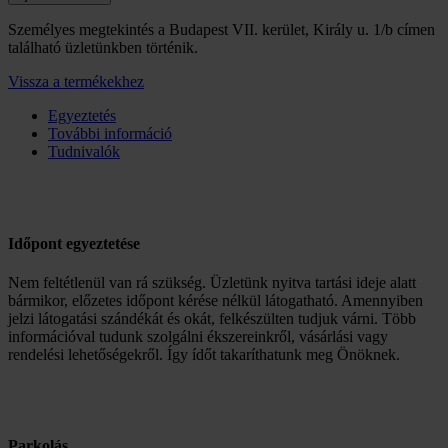
Személyes megtekintés a Budapest VII. kerület, Király u. 1/b címen
található üzletünkben történik.
Vissza a termékekhez
Egyeztetés
További információ
Tudnivalók
Időpont egyeztetése
Nem feltétlenül van rá szükség. Üzletünk nyitva tartási ideje alatt
bármikor, előzetes időpont kérése nélkül látogatható. Amennyiben
jelzi látogatási szándékát és okát, felkészülten tudjuk várni. Több
információval tudunk szolgálni ékszereinkről, vásárlási vagy
rendelési lehetőségekről. Így ídőt takaríthatunk meg Önöknek.
Parkolás