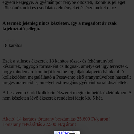
egyedi kézjegye. A gyémántpor fénybe öltözteti, ikonikus jelleget
kölcsönöz neki és csodálatos élményeket és érzelmeket okoz.
A termék jelenleg nincs készleten, így a megadott ár csak
tájékoztató jellegű.
1 405 000
18 karátos
Ezek a stílusos ékszerek 18 karátos rózsa- és fehéraranyból
készültek, ragyogó formaként csillognak, amelyeket úgy terveztek,
hogy minden arc kontúrját keretbe foglalják alapvető bájukkal. A
kollekcióban megtalálható a Pesavento első aranyműveiben használt
üreges aranynád is, amelyet extravagáns gyémántporral díszítettek.
A Pesavento Gold kollekció ékszerei megtekinthetők üzletünkben. A
nem készleten lévő ékszerek rendelési ideje kb. 5 hét.
Akció! 14 karátos törtarany beszámítás 25.600 Ft/g áron!
Törtarany felvásárlás 22.500 Ft/g áron!