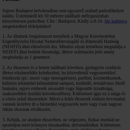
Sajnos Budapest belvárosában sem egyszerű szabad parkolóhelyet
találni. Üzletünktől kb 50 méterre található mélygarázsban
kényelmesen parkolhat. Cím : Budapest, Király u.8-10.
Ide kattintva
megtekintheti térképünket!
1. Az általunk forgalmazott termékek a Magyar Kereskedelmi
Engedélyezési Hivatal Nemesfémvizsgáló és Hitelesítő Hatóság
(NEHITI) által ellenőrzött áru. Minden olyan terméken megtalálja a
NEHITI által beütött finomsági, illetve származási jelet amely
meghaladja az 1 grammot.
2. Az ékszeren és a benne található köveken, gyöngyön oxidáció
illetve elszíneződés keletkezhet, ha közvetlenül vegyszerekkel
érintkezik (pl.: mosó vagy mosogatószer, parfüm, kozmetikumok,
különös tekintettel kéntartalmú sampon, tusfürdő, termálvizes fürdő
hatására, egyes emberek savasabb vagy lúgosabb izzadtsága,
szakszerűtlen tisztítás következtében). Különösen igaz ez a sárga és
a vörös színű ékszerekre. Mivel a fehér ékszerek ródium bevonattal
vannak kezelve itt a háztartási vegyszerek nem vagy csak nagyon
ritkán okoznak elváltozást.
3. Kérjük, ne aludjon ékszerben, ne végezzen, fizikai munkát ne
sportoljon mert könnyen elszakadhat, deformálódhat. Különösen