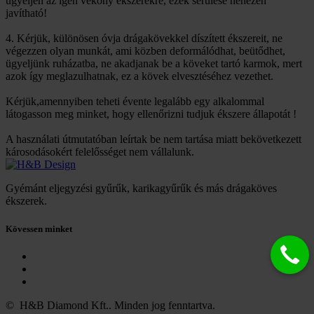
ügyeljen az igen vékony ékszerekre, ezek sérülése nehezen
javítható!
4. Kérjük, különösen óvja drágakövekkel díszített ékszereit, ne
végezzen olyan munkát, ami közben deformálódhat, beütődhet,
ügyeljünk ruházatba, ne akadjanak be a köveket tartó karmok, mert
azok így meglazulhatnak, ez a kövek elvesztéséhez vezethet.
Kérjük,amennyiben teheti évente legalább egy alkalommal
látogasson meg minket, hogy ellenőrizni tudjuk ékszere állapotát !
A használati útmutatóban leírtak be nem tartása miatt bekövetkezett
károsodásokért felelősséget nem vállalunk.
Gyémánt eljegyzési gyűrűk, karikagyűrűk és más drágaköves
ékszerek.
Kövessen minket
©
H&B Diamond Kft.
. Minden jog fenntartva
.