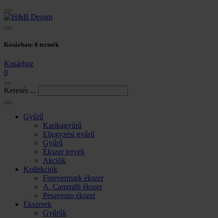
Kosárban:
0
termék
Kosárhoz
0
Keresés ...
Gyűrű
Karikagyűrű
Eljegyzési gyűrű
Gyűrű
Ékszer tervek
Akciók
Kollekciók
Forevermark ékszer
A. Cammilli ékszer
Pesavento ékszer
Ékszerek
Gyűrűk