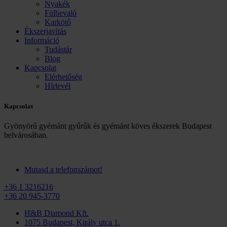
Nyakék
Fülbevaló
Karkötő
Ékszerjavítás
Információ
Tudástár
Blog
Kapcsolat
Elérhetőség
Hírlevél
Kapcsolat
Gyönyörű gyémánt gyűrűk és gyémánt köves ékszerek Budapest
belvárosában.
Mutasd a telefonszámot!
+36 1 3216216
+36 20 945-3770
H&B Diamond Kft.
1075 Budapest, Király utca 1.