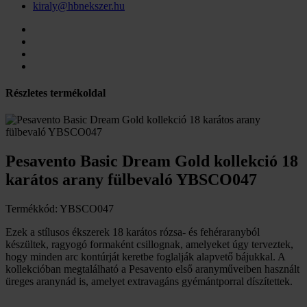
kiraly@hbnekszer.hu
Részletes termékoldal
Pesavento Basic Dream Gold kollekció 18
karátos arany fülbevaló YBSCO047
Termékkód: YBSCO047
Ezek a stílusos ékszerek 18 karátos rózsa- és fehéraranyból
készültek, ragyogó formaként csillognak, amelyeket úgy terveztek,
hogy minden arc kontúrját keretbe foglalják alapvető bájukkal. A
kollekcióban megtalálható a Pesavento első aranyműveiben használt
üreges aranynád is, amelyet extravagáns gyémántporral díszítettek.