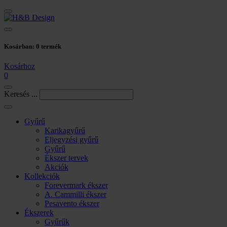
Kosárban:
0
termék
Kosárhoz
0
Keresés ...
Gyűrű
Karikagyűrű
Eljegyzési gyűrű
Gyűrű
Ékszer tervek
Akciók
Kollekciók
Forevermark ékszer
A. Cammilli ékszer
Pesavento ékszer
Ékszerek
Gyűrűk