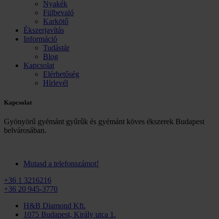
Nyakék
Fülbevaló
Karkötő
Ékszerjavítás
Információ
Tudástár
Blog
Kapcsolat
Elérhetőség
Hírlevél
Kapcsolat
Gyönyörű gyémánt gyűrűk és gyémánt köves ékszerek Budapest
belvárosában.
Mutasd a telefonszámot!
+36 1 3216216
+36 20 945-3770
H&B Diamond Kft.
1075 Budapest, Király utca 1.