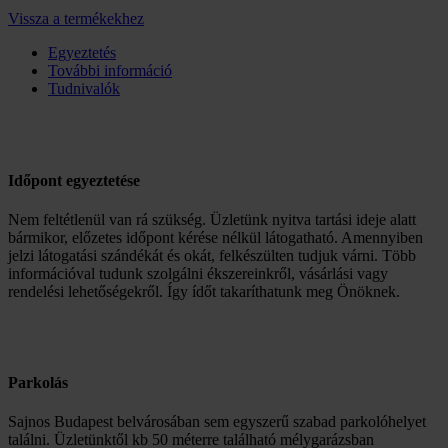
Vissza a termékekhez
Egyeztetés
További információ
Tudnivalók
Időpont egyeztetése
Nem feltétlenül van rá szükség. Üzletünk nyitva tartási ideje alatt
bármikor, előzetes időpont kérése nélkül látogatható. Amennyiben
jelzi látogatási szándékát és okát, felkészülten tudjuk várni. Több
információval tudunk szolgálni ékszereinkről, vásárlási vagy
rendelési lehetőségekről. Így ídőt takaríthatunk meg Önöknek.
Parkolás
Sajnos Budapest belvárosában sem egyszerű szabad parkolóhelyet
találni. Üzletünktől kb 50 méterre található mélygarázsban