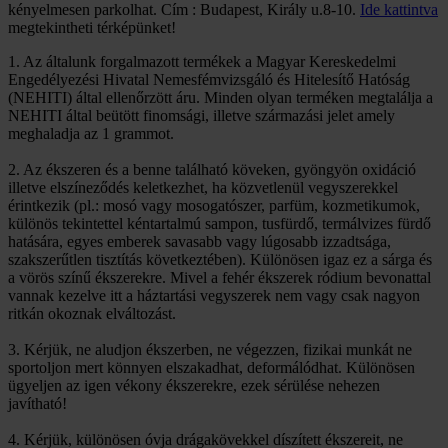
kényelmesen parkolhat. Cím : Budapest, Király u.8-10.
Ide kattintva
megtekintheti térképünket!
1. Az általunk forgalmazott termékek a Magyar Kereskedelmi
Engedélyezési Hivatal Nemesfémvizsgáló és Hitelesítő Hatóság
(NEHITI) által ellenőrzött áru. Minden olyan terméken megtalálja a
NEHITI által beütött finomsági, illetve származási jelet amely
meghaladja az 1 grammot.
2. Az ékszeren és a benne található köveken, gyöngyön oxidáció
illetve elszíneződés keletkezhet, ha közvetlenül vegyszerekkel
érintkezik (pl.: mosó vagy mosogatószer, parfüm, kozmetikumok,
különös tekintettel kéntartalmú sampon, tusfürdő, termálvizes fürdő
hatására, egyes emberek savasabb vagy lúgosabb izzadtsága,
szakszerűtlen tisztítás következtében). Különösen igaz ez a sárga és
a vörös színű ékszerekre. Mivel a fehér ékszerek ródium bevonattal
vannak kezelve itt a háztartási vegyszerek nem vagy csak nagyon
ritkán okoznak elváltozást.
3. Kérjük, ne aludjon ékszerben, ne végezzen, fizikai munkát ne
sportoljon mert könnyen elszakadhat, deformálódhat. Különösen
ügyeljen az igen vékony ékszerekre, ezek sérülése nehezen
javítható!
4. Kérjük, különösen óvja drágakövekkel díszített ékszereit, ne