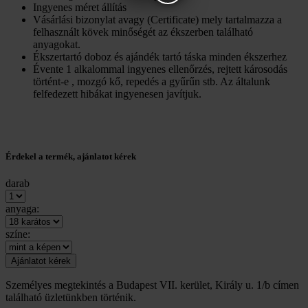
Ingyenes méret állítás
Vásárlási bizonylat avagy (Certificate) mely tartalmazza a
felhasznált kövek minőségét az ékszerben található
anyagokat.
Ékszertartó doboz és ajándék tartó táska minden ékszerhez
Évente 1 alkalommal ingyenes ellenőrzés, rejtett károsodás
történt-e , mozgó kő, repedés a gyűrűn stb. Az általunk
felfedezett hibákat ingyenesen javítjuk.
Érdekel a termék, ajánlatot kérek
darab
anyaga:
színe:
Személyes megtekintés a Budapest VII. kerület, Király u. 1/b címen
található üzletünkben történik.