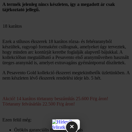
A termék jelenleg nincs készleten, így a megadott ár csak
tájékoztató jellegű.
640 000
18 karátos
Ezek a stílusos ékszerek 18 karátos rózsa- és fehéraranyból
készültek, ragyogó formaként csillognak, amelyeket úgy terveztek,
hogy minden arc kontúrját keretbe foglalják alapvető bájukkal. A
kollekcióban megtalálható a Pesavento első aranyműveiben használt
üreges aranynád is, amelyet extravagáns gyémántporral díszítettek.
A Pesavento Gold kollekció ékszerei megtekinthetők üzletünkben. A
nem készleten lévő ékszerek rendelési ideje kb. 5 hét.
Akció! 14 karátos törtarany beszámítás 25.600 Ft/g áron!
Törtarany felvásárlás 22.500 Ft/g áron!
Ezen felül még:
×
Örökös garanciális tisztítás, polírozás