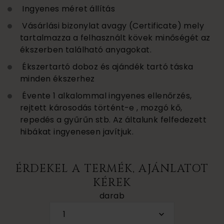
Ingyenes méret állítás
Vásárlási bizonylat avagy (Certificate) mely
tartalmazza a felhasznált kövek minőségét az
ékszerben található anyagokat.
Ékszertartó doboz és ajándék tartó táska
minden ékszerhez
Évente 1 alkalommal ingyenes ellenőrzés,
rejtett károsodás történt-e , mozgó kő,
repedés a gyűrűn stb. Az általunk felfedezett
hibákat ingyenesen javítjuk.
ÉRDEKEL A TERMÉK, AJÁNLATOT
KÉREK
darab
1