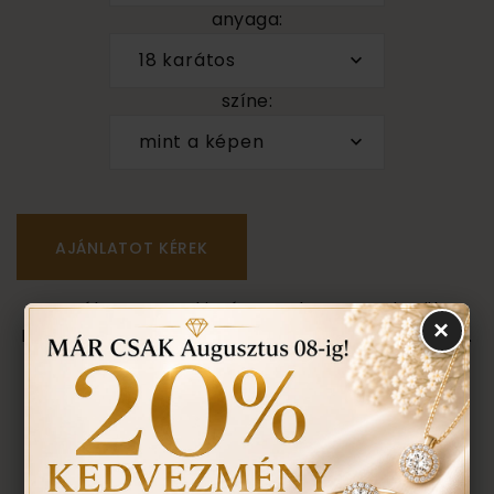
anyaga:
18 karátos
színe:
mint a képen
Személyes megtekintés a Budapest VII. kerület,
×
Király u. 1/b címen található üzletünkben történik.
VISSZA A TERMÉKEKHEZ