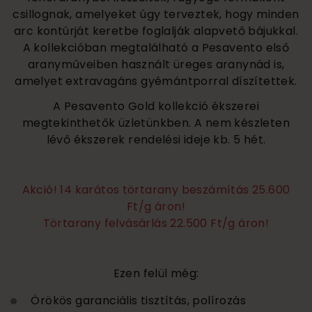
csillognak, amelyeket úgy terveztek, hogy minden
arc kontúrját keretbe foglalják alapvető bájukkal.
A kollekcióban megtalálható a Pesavento első
aranyműveiben használt üreges aranynád is,
amelyet extravagáns gyémántporral díszítettek.
A Pesavento Gold kollekció ékszerei
megtekinthetők üzletünkben. A nem készleten
lévő ékszerek rendelési ideje kb. 5 hét.
Akció! 14 karátos törtarany beszámítás 25.600
Ft/g áron!
Törtarany felvásárlás 22.500 Ft/g áron!
Ezen felül még:
Örökös garanciális tisztítás, polírozás