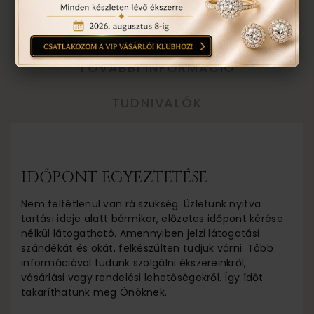
EGYEZTETÉS
TOVÁBBI INFORMÁCIÓ
TUDNIVALÓK
IDŐPONT EGYEZTETÉSE
Nem feltétlenül van rá szükség. Üzletünk nyitva
tartási ideje alatt bármikor, előzetes időpont kérése
nélkül látogatható. Amennyiben jelzi látogatási
szándékát és okát, felkészülten tudjuk várni. Több
információval tudunk szolgálni ékszereinkről,
vásárlási vagy rendelési lehetőségekről. Így ídőt
takaríthatunk meg Önöknek.