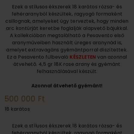
Ezek a stílusos ékszerek 18 karátos rózsa- és
fehéraranyból készültek, ragyogó formaként
csillognak, amelyeket úgy terveztek, hogy minden
arc kontúrját keretbe foglalják alapvető bájukkal.
A kollekcióban megtalálható a Pesavento első
aranyműveiben használt üreges aranynád is,
amelyet extravagáns gyémántporral díszítettek.
Ez a Pesavento fülbevaló
KÉSZLETEN
van azonnal
átvehető. 4,5 gr 18K rose arany és gyémánt
felhasználásával készült.
Azonnal átvehető gyémánt!
500 000 Ft
18 karátos
Ezek a stílusos ékszerek 18 karátos rózsa- és
fehéraranyból készültek, ragyogó formaként