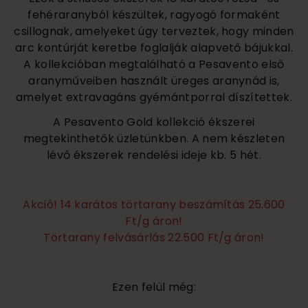
fehéraranyból készültek, ragyogó formaként
csillognak, amelyeket úgy terveztek, hogy minden
arc kontúrját keretbe foglalják alapvető bájukkal.
A kollekcióban megtalálható a Pesavento első
aranyműveiben használt üreges aranynád is,
amelyet extravagáns gyémántporral díszítettek.
A Pesavento Gold kollekció ékszerei
megtekinthetők üzletünkben. A nem készleten
lévő ékszerek rendelési ideje kb. 5 hét.
Akció! 14 karátos törtarany beszámítás 25.600
Ft/g áron!
Törtarany felvásárlás 22.500 Ft/g áron!
Ezen felül még: