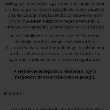
csillognak, amelyeket úgy terveztek, hogy minden
arc kontúrját keretbe foglalják alapvető bájukkal.
A kollekcióban megtalálható a Pesavento első
aranyműveiben használt üreges aranynád is,
amelyet extravagáns gyémántporral díszítettek.
A Basic kollekció a Pesavento első 18k arany
munkáját idézi: az üreges cső visszatér a
főszereplőnek. A napfény különlegesen villan meg
a letisztult ékszeren és a szemünk káprázik a
gyémánt csillanásának szikrázó tengerében.
A termék jelenleg nincs készleten, így a
megadott ár csak tájékoztató jellegű.
330 000
18 karátos
Ezek a stílusos ékszerek 18 karátos rózsa- és