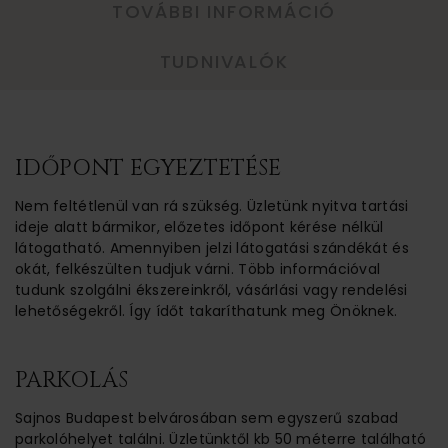
TOVÁBBI INFORMÁCIÓ
TUDNIVALÓK
IDŐPONT EGYEZTETÉSE
Nem feltétlenül van rá szükség. Üzletünk nyitva tartási
ideje alatt bármikor, előzetes időpont kérése nélkül
látogatható. Amennyiben jelzi látogatási szándékát és
okát, felkészülten tudjuk várni. Több információval
tudunk szolgálni ékszereinkről, vásárlási vagy rendelési
lehetőségekről. Így ídőt takaríthatunk meg Önöknek.
PARKOLÁS
Sajnos Budapest belvárosában sem egyszerű szabad
parkolóhelyet találni. Üzletünktől kb 50 méterre található