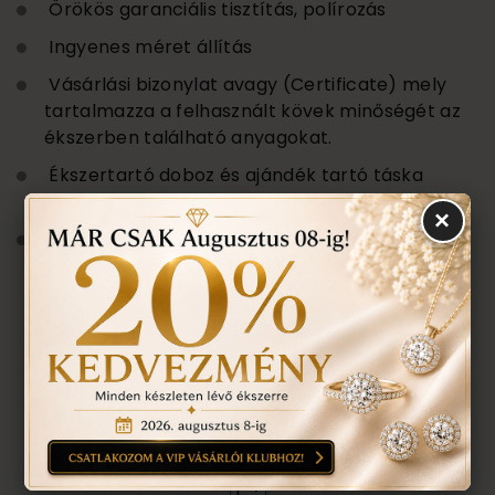
Örökös garanciális tisztítás, polírozás
Ingyenes méret állítás
Vásárlási bizonylat avagy (Certificate) mely
tartalmazza a felhasznált kövek minőségét az
ékszerben található anyagokat.
Ékszertartó doboz és ajándék tartó táska
minden ékszerhez
×
Évente 1 alkalommal ingyenes ellenőrzés,
rejtett károsodás történt-e , mozgó kő,
repedés a gyűrűn stb. Az általunk felfedezett
hibákat ingyenesen javítjuk.
ÉRDEKEL A TERMÉK, AJÁNLATOT
KÉREK
darab