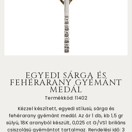
EGYEDI SÁRGA ÉS
FEHÉRARANY GYÉMÁNT
MEDÁL
Termékkód: 11402
Kézzel készített, egyedi stílusú, sárga és
fehérarany gyémánt medál. Az ár 1 db, kb 1,5 gr
súlyú, 18K aranyból készült, 0,025 ct G/VS1 briliáns
csiszolású gyémántot tartalmaz. Rendelési idő: 3