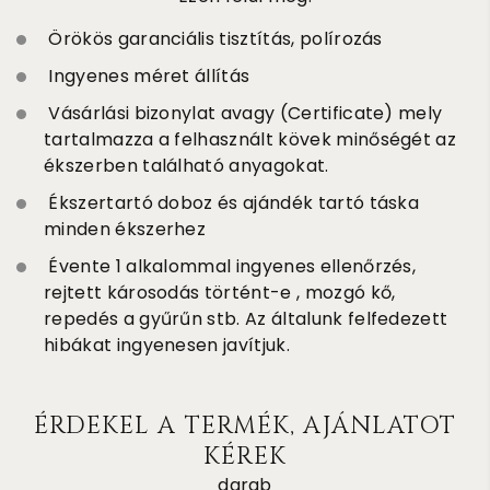
Örökös garanciális tisztítás, polírozás
Ingyenes méret állítás
Vásárlási bizonylat avagy (Certificate) mely
tartalmazza a felhasznált kövek minőségét az
ékszerben található anyagokat.
Ékszertartó doboz és ajándék tartó táska
minden ékszerhez
Évente 1 alkalommal ingyenes ellenőrzés,
rejtett károsodás történt-e , mozgó kő,
repedés a gyűrűn stb. Az általunk felfedezett
hibákat ingyenesen javítjuk.
ÉRDEKEL A TERMÉK, AJÁNLATOT
KÉREK
darab