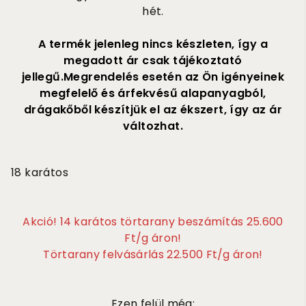
hét.
A termék jelenleg nincs készleten, így a
megadott ár csak tájékoztató
jellegű.Megrendelés esetén az Ön igényeinek
megfelelő és árfekvésű alapanyagból,
drágakőből készítjük el az ékszert, így az ár
változhat.
70 000
18 karátos
Akció! 14 karátos törtarany beszámítás 25.600
Ft/g áron!
Törtarany felvásárlás 22.500 Ft/g áron!
Ezen felül még: