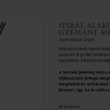
SPIRÁL ALA
GYÉMÁNT M
Termékkód: ANy5
Kézi készítésű, spirál a
súlya kb 8 gr 18K fehérar
tartalmaz. Elkészítési ide
A termék jelenleg nincs 
tájékoztató jellegű.Meg
megfelelő és árfekvésű 
ékszert, így az ár változ
465 000
18 karátos