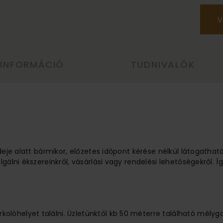
V
 INFORMÁCIÓ
TUDNIVALÓK
ideje alatt bármikor, előzetes időpont kérése nélkül látogathat
lgálni ékszereinkről, vásárlási vagy rendelési lehetőségekről.
lóhelyet találni. Üzletünktől kb 50 méterre található mélyg