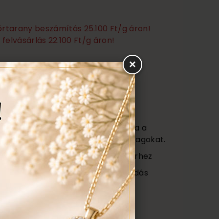
törtarany beszámítás 25.100 Ft/g áron!
felvásárlás 22.100 Ft/g áron!
×
Ezen felül még:
títás, polírozás
s
agy (Certificate) mely tartalmazza a
őségét az ékszerben található anyagokat.
ajándék tartó táska minden ékszerhez
ngyenes ellenőrzés, rejtett károsodás
repedés a gyűrűn stb. Az általunk
gyenesen javítjuk.