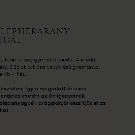
KÚ FEHÉRARANY
EDÁL
lakú, fehérarany gyémánt medál. A medál
any, 0,25 ct briliáns csiszolású gyémántot
je kb 4 hét.
készleten, így a megadott ár csak
rendelés esetén az Ön igényeinek
alapanyagból, drágakőből készítjük el az
hat.