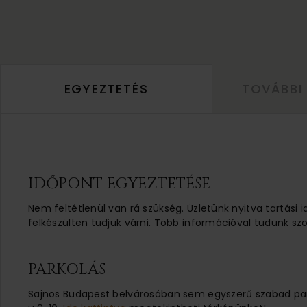
EGYEZTETÉS
TOVÁBBI
IDŐPONT EGYEZTETÉSE
Nem feltétlenül van rá szükség. Üzletünk nyitva tartási 
felkészülten tudjuk várni. Több információval tudunk szo
PARKOLÁS
Sajnos Budapest belvárosában sem egyszerű szabad parko