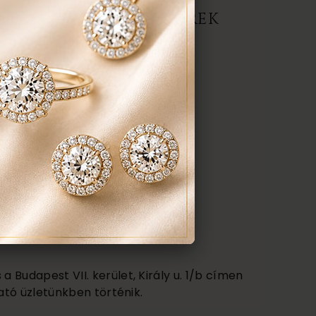
ERMÉK, AJÁNLATOT KÉREK
darab
anyaga:
 karátos
színe:
nt a képen
 Budapest VII. kerület, Király u. 1/b címen
ató üzletünkben történik.