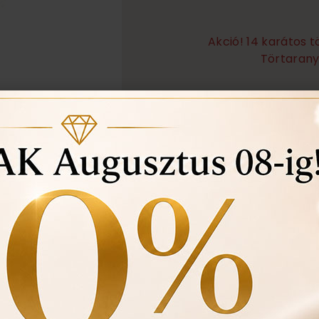
Akció! 14 karátos 
Törtarany 
Örökös garanciális tisz
Ingyenes méret állítá
Vásárlási bizonylat av
felhasznált kövek min
Ékszertartó doboz és 
Évente 1 alkalommal i
történt-e , mozgó kő, 
felfedezett hibákat in