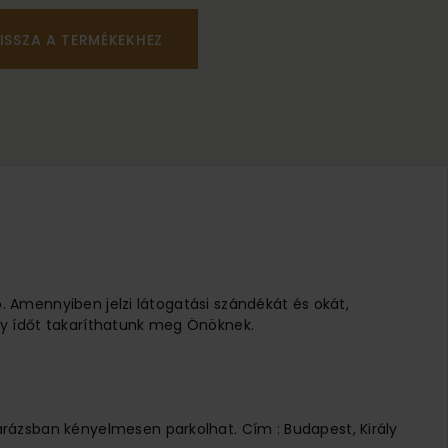
ISSZA A TERMÉKEKHEZ
ó. Amennyiben jelzi látogatási szándékát és okát,
 Így ídőt takaríthatunk meg Önöknek.
arázsban kényelmesen parkolhat. Cím : Budapest, Király