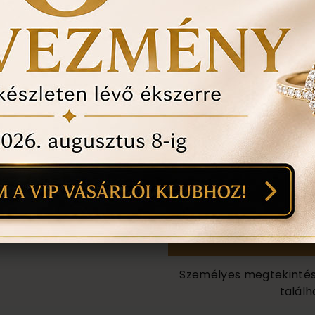
ÉRDEKEL A T
1
18
mi
Személyes megtekintés a
találh