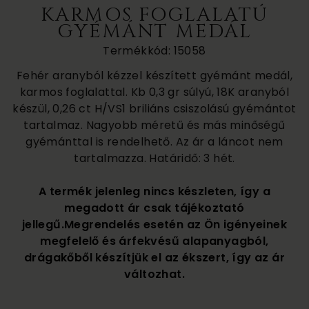
KARMOS FOGLALATÚ
GYÉMÁNT MEDÁL
Termékkód: 15058
Fehér aranyból kézzel készített gyémánt medál,
karmos foglalattal. Kb 0,3 gr súlyú, 18K aranyból
készül, 0,26 ct H/VS1 briliáns csiszolású gyémántot
tartalmaz. Nagyobb méretű és más minőségű
gyémánttal is rendelhető. Az ár a láncot nem
tartalmazza. Határidő: 3 hét.
A termék jelenleg nincs készleten, így a
megadott ár csak tájékoztató
jellegű.Megrendelés esetén az Ön igényeinek
megfelelő és árfekvésű alapanyagból,
drágakőből készítjük el az ékszert, így az ár
változhat.
270 000