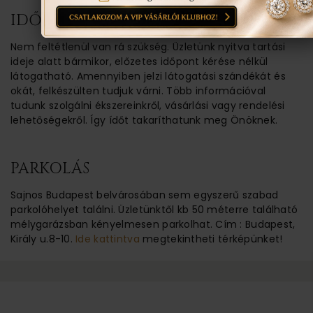
IDŐPONT EGYEZTETÉSE
Nem feltétlenül van rá szükség. Üzletünk nyitva tartási
ideje alatt bármikor, előzetes időpont kérése nélkül
látogatható. Amennyiben jelzi látogatási szándékát és
okát, felkészülten tudjuk várni. Több információval
tudunk szolgálni ékszereinkről, vásárlási vagy rendelési
lehetőségekről. Így ídőt takaríthatunk meg Önöknek.
PARKOLÁS
Sajnos Budapest belvárosában sem egyszerű szabad
parkolóhelyet találni. Üzletünktől kb 50 méterre található
mélygarázsban kényelmesen parkolhat. Cím : Budapest,
Király u.8-10.
Ide kattintva
megtekintheti térképünket!