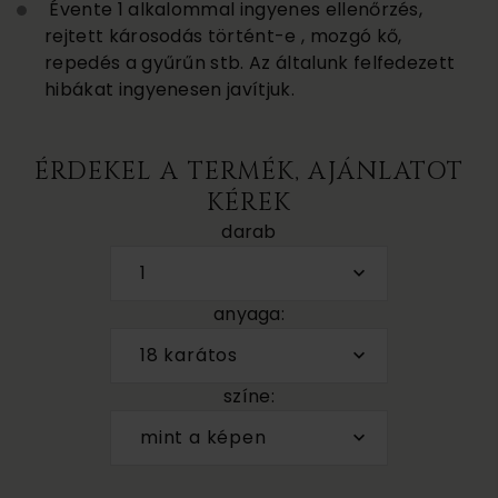
Évente 1 alkalommal ingyenes ellenőrzés,
rejtett károsodás történt-e , mozgó kő,
repedés a gyűrűn stb. Az általunk felfedezett
hibákat ingyenesen javítjuk.
ÉRDEKEL A TERMÉK, AJÁNLATOT
KÉREK
darab
1
anyaga:
18 karátos
színe:
mint a képen