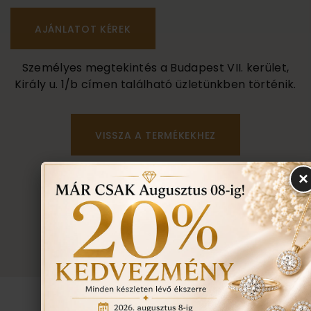
Személyes megtekintés a Budapest VII. kerület,
Király u. 1/b címen található üzletünkben történik.
VISSZA A TERMÉKEKHEZ
×
EGYEZTETÉS
TOVÁBBI INFORMÁCIÓ
TUDNIVALÓK