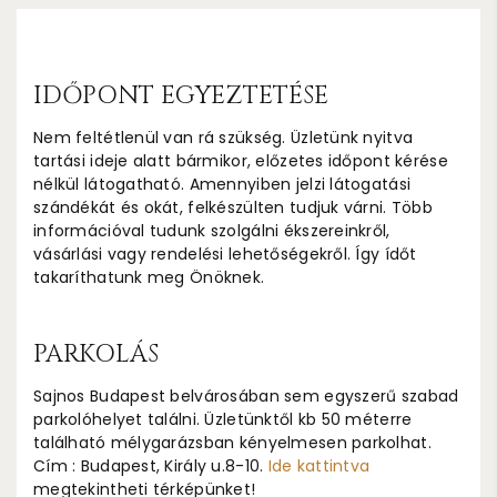
IDŐPONT EGYEZTETÉSE
Nem feltétlenül van rá szükség. Üzletünk nyitva
tartási ideje alatt bármikor, előzetes időpont kérése
nélkül látogatható. Amennyiben jelzi látogatási
szándékát és okát, felkészülten tudjuk várni. Több
információval tudunk szolgálni ékszereinkről,
vásárlási vagy rendelési lehetőségekről. Így ídőt
takaríthatunk meg Önöknek.
PARKOLÁS
Sajnos Budapest belvárosában sem egyszerű szabad
parkolóhelyet találni. Üzletünktől kb 50 méterre
található mélygarázsban kényelmesen parkolhat.
Cím : Budapest, Király u.8-10.
Ide kattintva
megtekintheti térképünket!