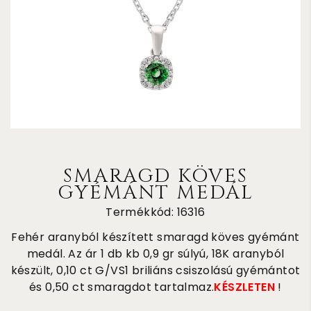
SMARAGD KÖVES
GYÉMÁNT MEDÁL
Termékkód: 16316
Fehér aranyból készített smaragd köves gyémánt
medál. Az ár 1 db kb 0,9 gr súlyú, 18K aranyból
készült, 0,10 ct G/VS1 briliáns csiszolású gyémántot
és 0,50 ct smaragdot tartalmaz.
KÉSZLETEN
!