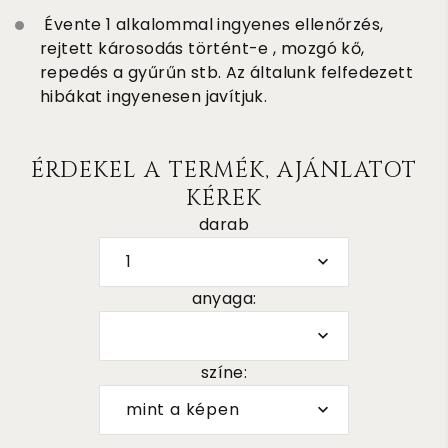
Évente 1 alkalommal ingyenes ellenőrzés,
rejtett károsodás történt-e , mozgó kő,
repedés a gyűrűn stb. Az általunk felfedezett
hibákat ingyenesen javítjuk.
ÉRDEKEL A TERMÉK, AJÁNLATOT
KÉREK
darab
1
anyaga:
színe:
mint a képen