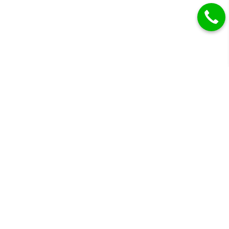
Gyémánt eljegyzési gyűrűk, karikagyűrűk és más
drágaköves ékszerek.
KÖVESSEN MINKET