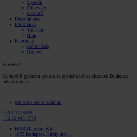
Nyakék
Fülbevaló
Karkötő
Ékszerjavítás
Információ
Tudástár
Blog
Kapcsolat
Elérhetőség
Hírlevél
Kapcsolat
Gyönyörű gyémánt gyűrűk és gyémánt köves ékszerek Budapest
belvárosában.
Mutasd a telefonszámot!
+36 1 3216216
+36 20 945-3770
H&B Diamond Kft.
1075 Budapest, Király utca 1.