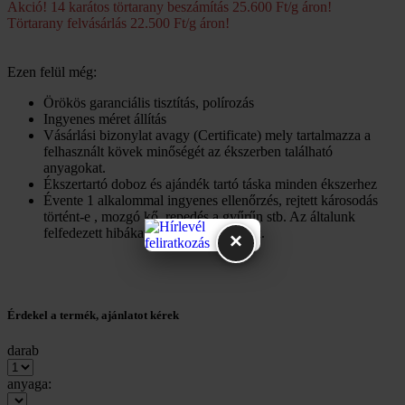
Akció! 14 karátos törtarany beszámítás 25.600 Ft/g áron!
Törtarany felvásárlás 22.500 Ft/g áron!
Ezen felül még:
Örökös garanciális tisztítás, polírozás
Ingyenes méret állítás
Vásárlási bizonylat avagy (Certificate) mely tartalmazza a
felhasznált kövek minőségét az ékszerben található
anyagokat.
Ékszertartó doboz és ajándék tartó táska minden ékszerhez
Évente 1 alkalommal ingyenes ellenőrzés, rejtett károsodás
történt-e , mozgó kő, repedés a gyűrűn stb. Az általunk
felfedezett hibákat ingyenesen javítjuk.
×
Érdekel a termék, ajánlatot kérek
darab
anyaga: