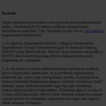
Parkolás
Sajnos Budapest belvárosában sem egyszerű szabad parkolóhelyet
találni. Üzletünktől kb 50 méterre található mélygarázsban
kényelmesen parkolhat. Cím : Budapest, Király u.8-10.
Ide kattintva
megtekintheti térképünket!
1. Az általunk forgalmazott termékek a Magyar Kereskedelmi
Engedélyezési Hivatal Nemesfémvizsgáló és Hitelesítő Hatóság
(NEHITI) által ellenőrzött áru. Minden olyan terméken megtalálja a
NEHITI által beütött finomsági, illetve származási jelet amely
meghaladja az 1 grammot.
2. Az ékszeren és a benne található köveken, gyöngyön oxidáció
illetve elszíneződés keletkezhet, ha közvetlenül vegyszerekkel
érintkezik (pl.: mosó vagy mosogatószer, parfüm, kozmetikumok,
különös tekintettel kéntartalmú sampon, tusfürdő, termálvizes fürdő
hatására, egyes emberek savasabb vagy lúgosabb izzadtsága,
szakszerűtlen tisztítás következtében). Különösen igaz ez a sárga és
a vörös színű ékszerekre. Mivel a fehér ékszerek ródium bevonattal
vannak kezelve itt a háztartási vegyszerek nem vagy csak nagyon
ritkán okoznak elváltozást.