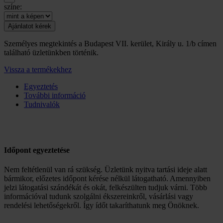
színe:
Személyes megtekintés a Budapest VII. kerület, Király u. 1/b címen
található üzletünkben történik.
Vissza a termékekhez
Egyeztetés
További információ
Tudnivalók
Időpont egyeztetése
Nem feltétlenül van rá szükség. Üzletünk nyitva tartási ideje alatt
bármikor, előzetes időpont kérése nélkül látogatható. Amennyiben
jelzi látogatási szándékát és okát, felkészülten tudjuk várni. Több
információval tudunk szolgálni ékszereinkről, vásárlási vagy
rendelési lehetőségekről. Így ídőt takaríthatunk meg Önöknek.