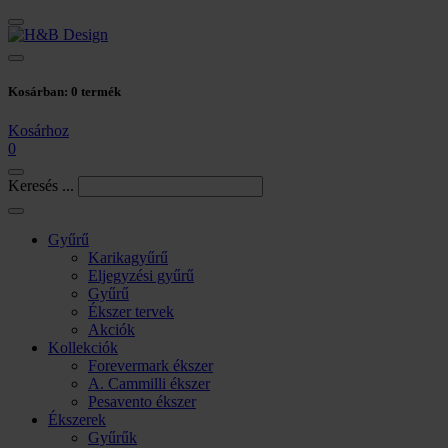
Kosárban:
0
termék
Kosárhoz
0
Keresés ...
Gyűrű
Karikagyűrű
Eljegyzési gyűrű
Gyűrű
Ékszer tervek
Akciók
Kollekciók
Forevermark ékszer
A. Cammilli ékszer
Pesavento ékszer
Ékszerek
Gyűrűk