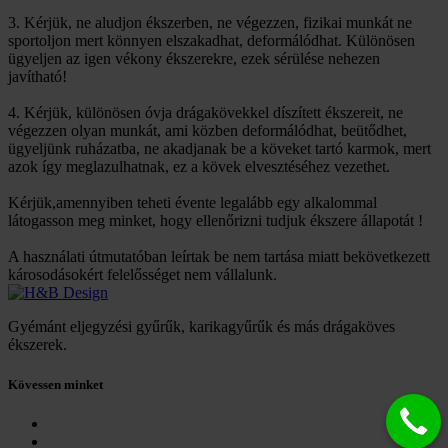
3. Kérjük, ne aludjon ékszerben, ne végezzen, fizikai munkát ne
sportoljon mert könnyen elszakadhat, deformálódhat. Különösen
ügyeljen az igen vékony ékszerekre, ezek sérülése nehezen
javítható!
4. Kérjük, különösen óvja drágakövekkel díszített ékszereit, ne
végezzen olyan munkát, ami közben deformálódhat, beütődhet,
ügyeljünk ruházatba, ne akadjanak be a köveket tartó karmok, mert
azok így meglazulhatnak, ez a kövek elvesztéséhez vezethet.
Kérjük,amennyiben teheti évente legalább egy alkalommal
látogasson meg minket, hogy ellenőrizni tudjuk ékszere állapotát !
A használati útmutatóban leírtak be nem tartása miatt bekövetkezett
károsodásokért felelősséget nem vállalunk.
Gyémánt eljegyzési gyűrűk, karikagyűrűk és más drágaköves
ékszerek.
Kövessen minket