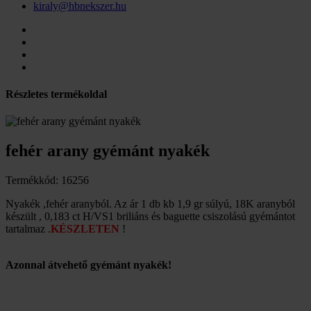
kiraly@hbnekszer.hu
Részletes termékoldal
fehér arany gyémánt nyakék
Termékkód: 16256
Nyakék ,fehér aranyból. Az ár 1 db kb 1,9 gr súlyú, 18K aranyból
készült , 0,183 ct H/VS1 briliáns és baguette csiszolású gyémántot
tartalmaz .
KÉSZLETEN
!
Azonnal átvehető gyémánt nyakék!