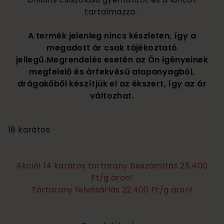
tartalmazza .
A termék jelenleg nincs készleten, így a
megadott ár csak tájékoztató
jellegű.Megrendelés esetén az Ön igényeinek
megfelelő és árfekvésű alapanyagból,
drágakőből készítjük el az ékszert, így az ár
változhat.
370 000
18 karátos
Akció! 14 karátos törtarany beszámítás 25.400
Ft/g áron!
Törtarany felvásárlás 22.400 Ft/g áron!