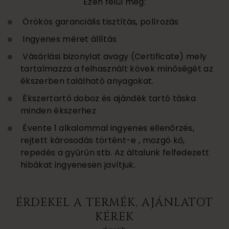
Ezen felül még:
Örökös garanciális tisztítás, polírozás
Ingyenes méret állítás
Vásárlási bizonylat avagy (Certificate) mely
tartalmazza a felhasznált kövek minőségét az
ékszerben található anyagokat.
Ékszertartó doboz és ajándék tartó táska
minden ékszerhez
Évente 1 alkalommal ingyenes ellenőrzés,
rejtett károsodás történt-e , mozgó kő,
repedés a gyűrűn stb. Az általunk felfedezett
hibákat ingyenesen javítjuk.
ÉRDEKEL A TERMÉK, AJÁNLATOT
KÉREK