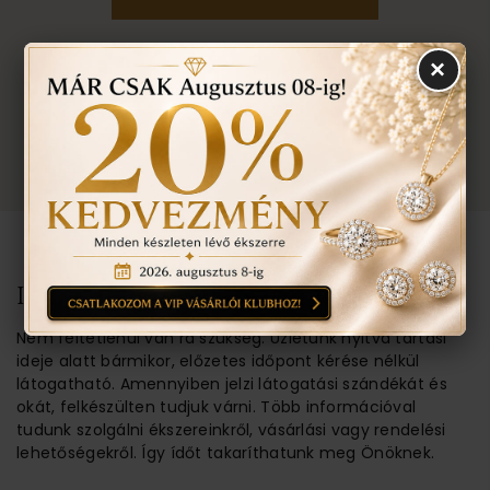
×
EGYEZTETÉS
TOVÁBBI INFORMÁCIÓ
TUDNIVALÓK
IDŐPONT EGYEZTETÉSE
Nem feltétlenül van rá szükség. Üzletünk nyitva tartási
ideje alatt bármikor, előzetes időpont kérése nélkül
látogatható. Amennyiben jelzi látogatási szándékát és
okát, felkészülten tudjuk várni. Több információval
tudunk szolgálni ékszereinkről, vásárlási vagy rendelési
lehetőségekről. Így ídőt takaríthatunk meg Önöknek.