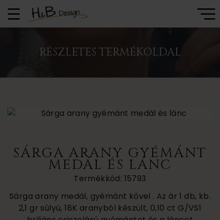
RÉSZLETES TERMÉKOLDAL
SÁRGA ARANY GYÉMÁNT
MEDÁL ÉS LÁNC
Termékkód: 15793
Sárga arany medál, gyémánt kővel . Az ár 1 db, kb.
2,1 gr súlyú, 18K aranyból készült, 0,10 ct G/VS1
briliáns csiszolású gyémántot és a láncot