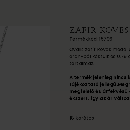
ZAFÍR KÖVE
Termékkód: 15796
Ovális zafír köves medál és
aranyból készült és 0,79 
tartalmaz.
A termék jelenleg nincs 
tájékoztató jellegű.Meg
megfelelő és árfekvésű 
ékszert, így az ár változ
385 000
18 karátos