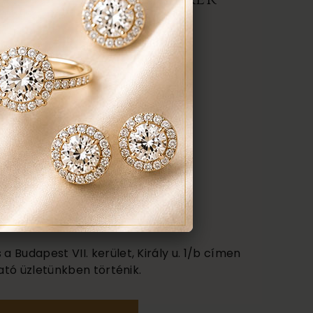
darab
anyaga:
 karátos
színe:
nt a képen
 Budapest VII. kerület, Király u. 1/b címen
ató üzletünkben történik.