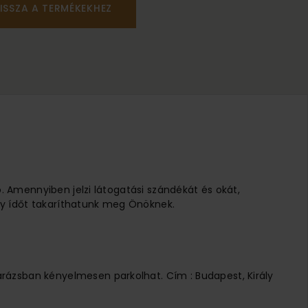
ISSZA A TERMÉKEKHEZ
ó. Amennyiben jelzi látogatási szándékát és okát,
 Így ídőt takaríthatunk meg Önöknek.
arázsban kényelmesen parkolhat. Cím : Budapest, Király