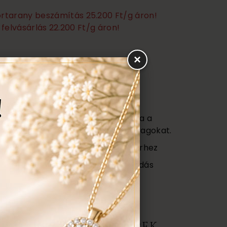
törtarany beszámítás 25.200 Ft/g áron!
felvásárlás 22.200 Ft/g áron!
×
Ezen felül még:
títás, polírozás
s
agy (Certificate) mely tartalmazza a
őségét az ékszerben található anyagokat.
ajándék tartó táska minden ékszerhez
ngyenes ellenőrzés, rejtett károsodás
repedés a gyűrűn stb. Az általunk
gyenesen javítjuk.
ERMÉK, AJÁNLATOT KÉREK