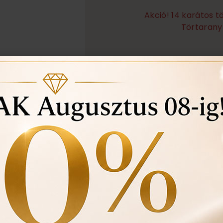
Akció! 14 karátos 
Törtarany 
Örökös garanciális tisz
Ingyenes méret állítá
Vásárlási bizonylat av
felhasznált kövek min
Ékszertartó doboz és 
Évente 1 alkalommal i
történt-e , mozgó kő, 
felfedezett hibákat in
ÉRDEKEL A T