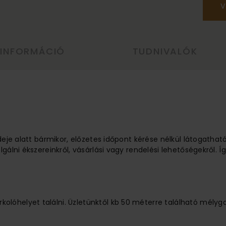
V
 INFORMÁCIÓ
TUDNIVALÓK
ideje alatt bármikor, előzetes időpont kérése nélkül látogathat
lgálni ékszereinkről, vásárlási vagy rendelési lehetőségekről.
lóhelyet találni. Üzletünktől kb 50 méterre található mélyg