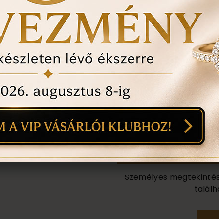
1
18
mi
Személyes megtekintés a
találh