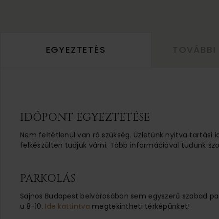
EGYEZTETÉS
TOVÁBBI
IDŐPONT EGYEZTETÉSE
Nem feltétlenül van rá szükség. Üzletünk nyitva tartási 
felkészülten tudjuk várni. Több információval tudunk szo
PARKOLÁS
Sajnos Budapest belvárosában sem egyszerű szabad parko
u.8-10.
Ide kattintva
megtekintheti térképünket!