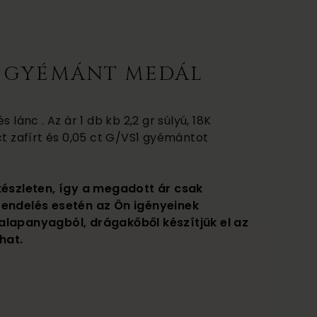
S GYÉMÁNT MEDÁL
 lánc . Az ár 1 db kb 2,2 gr súlyú, 18K
ct zafírt és 0,05 ct G/VS1 gyémántot
készleten, így a megadott ár csak
rendelés esetén az Ön igényeinek
alapanyagból, drágakőből készítjük el az
hat.