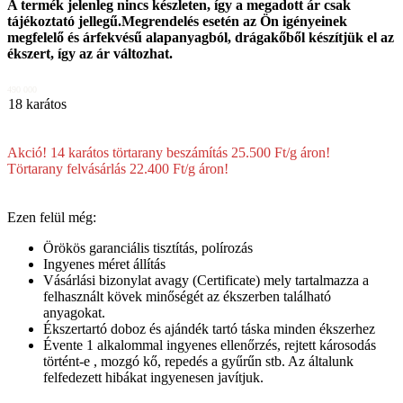
A termék jelenleg nincs készleten, így a megadott ár csak
tájékoztató jellegű.Megrendelés esetén az Ön igényeinek
megfelelő és árfekvésű alapanyagból, drágakőből készítjük el az
ékszert, így az ár változhat.
490 000
18 karátos
Akció! 14 karátos törtarany beszámítás 25.500 Ft/g áron!
Törtarany felvásárlás 22.400 Ft/g áron!
Ezen felül még:
Örökös garanciális tisztítás, polírozás
Ingyenes méret állítás
Vásárlási bizonylat avagy (Certificate) mely tartalmazza a
felhasznált kövek minőségét az ékszerben található
anyagokat.
Ékszertartó doboz és ajándék tartó táska minden ékszerhez
Évente 1 alkalommal ingyenes ellenőrzés, rejtett károsodás
történt-e , mozgó kő, repedés a gyűrűn stb. Az általunk
felfedezett hibákat ingyenesen javítjuk.