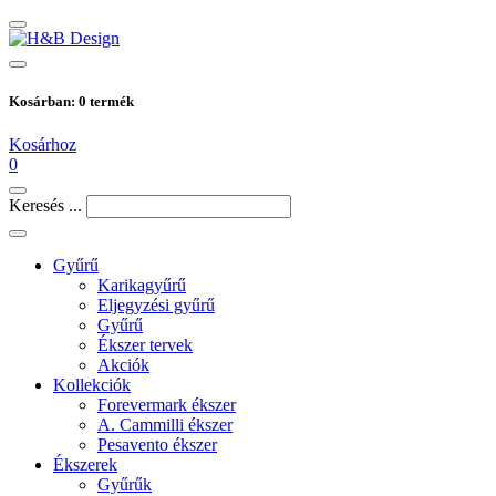
Kosárban:
0
termék
Kosárhoz
0
Keresés ...
Gyűrű
Karikagyűrű
Eljegyzési gyűrű
Gyűrű
Ékszer tervek
Akciók
Kollekciók
Forevermark ékszer
A. Cammilli ékszer
Pesavento ékszer
Ékszerek
Gyűrűk