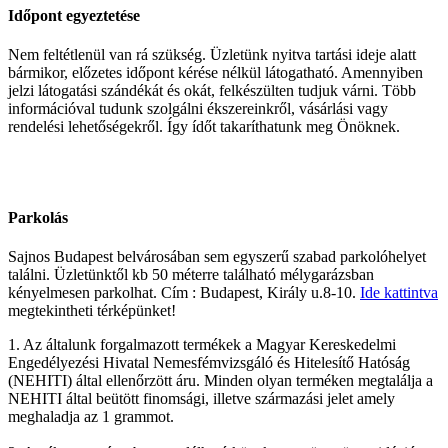
Időpont egyeztetése
Nem feltétlenül van rá szükség. Üzletünk nyitva tartási ideje alatt
bármikor, előzetes időpont kérése nélkül látogatható. Amennyiben
jelzi látogatási szándékát és okát, felkészülten tudjuk várni. Több
információval tudunk szolgálni ékszereinkről, vásárlási vagy
rendelési lehetőségekről. Így ídőt takaríthatunk meg Önöknek.
Parkolás
Sajnos Budapest belvárosában sem egyszerű szabad parkolóhelyet
találni. Üzletünktől kb 50 méterre található mélygarázsban
kényelmesen parkolhat. Cím : Budapest, Király u.8-10.
Ide kattintva
megtekintheti térképünket!
1. Az általunk forgalmazott termékek a Magyar Kereskedelmi
Engedélyezési Hivatal Nemesfémvizsgáló és Hitelesítő Hatóság
(NEHITI) által ellenőrzött áru. Minden olyan terméken megtalálja a
NEHITI által beütött finomsági, illetve származási jelet amely
meghaladja az 1 grammot.