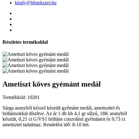
kiraly@hbnekszer.hu
Részletes termékoldal
Ametiszt köves gyémánt medál
Termékkód: 10201
Sárga aranyból kézzel készült gyémánt medál, ametiszttel és
briliánsokkal díszítve. Az ár 1 db kb 4,1 gr súlyú, 18K aranyból
készült, 0,21 ct G/VS1 briliáns csiszolású gyémántot és 9,73 ct
ametisztet tartalmaz. Rendelési idő: 8-10 hét.