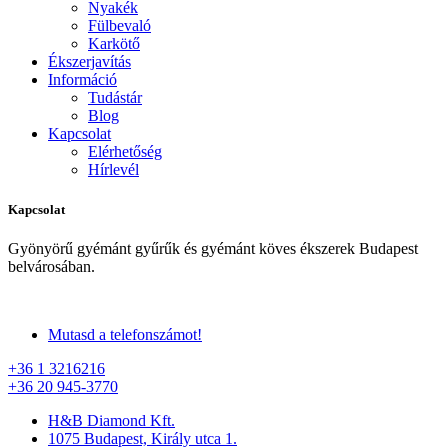
Nyakék
Fülbevaló
Karkötő
Ékszerjavítás
Információ
Tudástár
Blog
Kapcsolat
Elérhetőség
Hírlevél
Kapcsolat
Gyönyörű gyémánt gyűrűk és gyémánt köves ékszerek Budapest
belvárosában.
Mutasd a telefonszámot!
+36 1 3216216
+36 20 945-3770
H&B Diamond Kft.
1075 Budapest, Király utca 1.