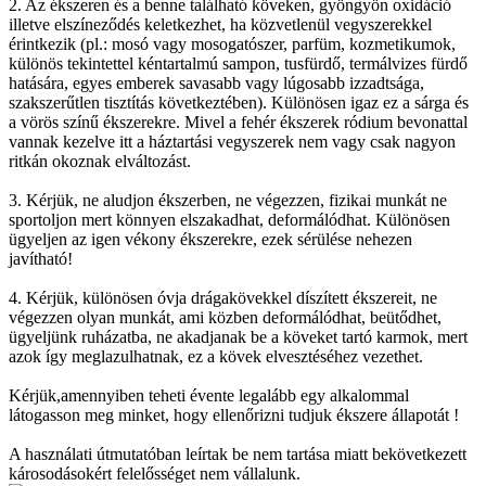
2. Az ékszeren és a benne található köveken, gyöngyön oxidáció
illetve elszíneződés keletkezhet, ha közvetlenül vegyszerekkel
érintkezik (pl.: mosó vagy mosogatószer, parfüm, kozmetikumok,
különös tekintettel kéntartalmú sampon, tusfürdő, termálvizes fürdő
hatására, egyes emberek savasabb vagy lúgosabb izzadtsága,
szakszerűtlen tisztítás következtében). Különösen igaz ez a sárga és
a vörös színű ékszerekre. Mivel a fehér ékszerek ródium bevonattal
vannak kezelve itt a háztartási vegyszerek nem vagy csak nagyon
ritkán okoznak elváltozást.
3. Kérjük, ne aludjon ékszerben, ne végezzen, fizikai munkát ne
sportoljon mert könnyen elszakadhat, deformálódhat. Különösen
ügyeljen az igen vékony ékszerekre, ezek sérülése nehezen
javítható!
4. Kérjük, különösen óvja drágakövekkel díszített ékszereit, ne
végezzen olyan munkát, ami közben deformálódhat, beütődhet,
ügyeljünk ruházatba, ne akadjanak be a köveket tartó karmok, mert
azok így meglazulhatnak, ez a kövek elvesztéséhez vezethet.
Kérjük,amennyiben teheti évente legalább egy alkalommal
látogasson meg minket, hogy ellenőrizni tudjuk ékszere állapotát !
A használati útmutatóban leírtak be nem tartása miatt bekövetkezett
károsodásokért felelősséget nem vállalunk.