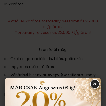
18 karátos
Akció! 14 karátos törtarany beszámítás 25.700
Ft/g áron!
Törtarany felvásárlás 22.600 Ft/g áron!
Ezen felül még:
Örökös garanciális tisztítás, polírozás
Ingyenes méret állítás
Vásárlási bizonylat avagy (Certificate) mely
tartalmazza a felhasznált kövek minőségét az
×
ékszerben található anyagokat.
Ékszertartó doboz és ajándék tartó táska
minden ékszerhez