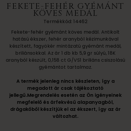
FEKETE-FEHÉR GYÉMÁNT
KÖVES MEDÁL
Termékkód: 14462
Fekete-fehér gyémánt köves medál. Antikolt
hatású ékszer, fehér aranyból kézimunkával
készített, fagyökér mintázatú gyémánt medál,
briliánsokkal. Az ár 1 db kb 5,9 gr súlyú, 18K
aranyból készült, 0,158 ct G/VS1 briliáns csiszolású
gyémántot tartalmaz.
A termék jelenleg nincs készleten, így a
megadott ár csak tájékoztató
jellegű.Megrendelés esetén az Ön igényeinek
megfelelő és árfekvésű alapanyagból,
drágakőből készítjük el az ékszert, így az ár
változhat.
430 000