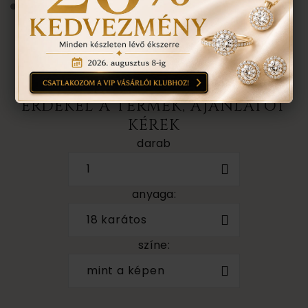
Évente 1 alkalommal ingyenes ellenőrzés,
rejtett károsodás történt-e , mozgó kő,
repedés a gyűrűn stb. Az általunk felfedezett
hibákat ingyenesen javítjuk.
ÉRDEKEL A TERMÉK, AJÁNLATOT
KÉREK
darab
1
anyaga:
18 karátos
színe:
mint a képen