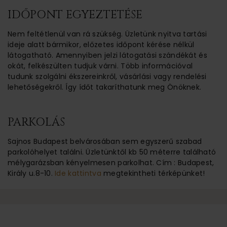
IDŐPONT EGYEZTETÉSE
Nem feltétlenül van rá szükség. Üzletünk nyitva tartási
ideje alatt bármikor, előzetes időpont kérése nélkül
látogatható. Amennyiben jelzi látogatási szándékát és
okát, felkészülten tudjuk várni. Több információval
tudunk szolgálni ékszereinkről, vásárlási vagy rendelési
lehetőségekről. Így ídőt takaríthatunk meg Önöknek.
PARKOLÁS
Sajnos Budapest belvárosában sem egyszerű szabad
parkolóhelyet találni. Üzletünktől kb 50 méterre található
mélygarázsban kényelmesen parkolhat. Cím : Budapest,
Király u.8-10.
Ide kattintva
megtekintheti térképünket!