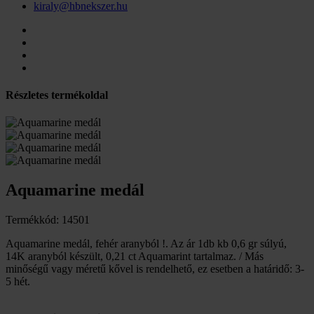
kiraly@hbnekszer.hu
Részletes termékoldal
Aquamarine medál
Termékkód: 14501
Aquamarine medál, fehér aranyból !. Az ár 1db kb 0,6 gr súlyú,
14K aranyból készült, 0,21 ct Aquamarint tartalmaz. / Más
minőségű vagy méretű kővel is rendelhető, ez esetben a határidő: 3-
5 hét.