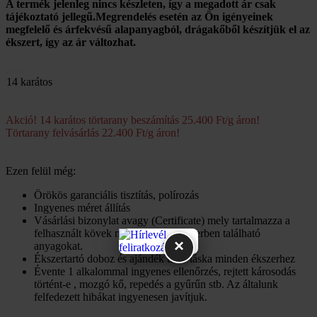
A termék jelenleg nincs készleten, így a megadott ár csak
tájékoztató jellegű.Megrendelés esetén az Ön igényeinek
megfelelő és árfekvésű alapanyagból, drágakőből készítjük el az
ékszert, így az ár változhat.
50 000
14 karátos
Akció! 14 karátos törtarany beszámítás 25.400 Ft/g áron!
Törtarany felvásárlás 22.400 Ft/g áron!
Ezen felül még:
Örökös garanciális tisztítás, polírozás
Ingyenes méret állítás
Vásárlási bizonylat avagy (Certificate) mely tartalmazza a
felhasznált kövek minőségét az ékszerben található
×
anyagokat.
Ékszertartó doboz és ajándék tartó táska minden ékszerhez
Évente 1 alkalommal ingyenes ellenőrzés, rejtett károsodás
történt-e , mozgó kő, repedés a gyűrűn stb. Az általunk
felfedezett hibákat ingyenesen javítjuk.