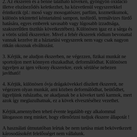
2. Az ékszeren és a benne található köveken, gyöngyön oxidáció
illetve elszíneződés keletkezhet, ha közvetlenül vegyszerekkel
érintkezik (pl.: mosó vagy mosogatószer, parfüm, kozmetikumok,
különös tekintettel kéntartalmú sampon, tusfürdő, termálvizes fürdő
hatására, egyes emberek savasabb vagy lúgosabb izzadtsága,
szakszerűtlen tisztítás következtében). Különösen igaz ez a sárga és
a vörös színű ékszerekre. Mivel a fehér ékszerek ródium bevonattal
vannak kezelve itt a háztartási vegyszerek nem vagy csak nagyon
ritkán okoznak elváltozást.
3. Kérjük, ne aludjon ékszerben, ne végezzen, fizikai munkát ne
sportoljon mert könnyen elszakadhat, deformálódhat. Különösen
ügyeljen az igen vékony ékszerekre, ezek sérülése nehezen
javítható!
4. Kérjük, különösen óvja drágakövekkel díszített ékszereit, ne
végezzen olyan munkát, ami közben deformálódhat, beütődhet,
ügyeljünk ruházatba, ne akadjanak be a köveket tartó karmok, mert
azok így meglazulhatnak, ez a kövek elvesztéséhez vezethet.
Kérjük,amennyiben teheti évente legalább egy alkalommal
látogasson meg minket, hogy ellenőrizni tudjuk ékszere állapotát !
A használati útmutatóban leírtak be nem tartása miatt bekövetkezett
károsodásokért felelősséget nem vállalunk.