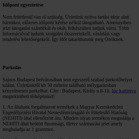
Időpont egyeztetése
Nem feltétlenül van rá szükség. Üzletünk nyitva tartási ideje alatt
bármikor, előzetes időpont kérése nélkül látogatható. Amennyiben
jelzi látogatási szándékát és okát, felkészülten tudjuk várni. Több
információval tudunk szolgálni ékszereinkről, vásárlási vagy
rendelési lehetőségekről. Így ídőt takaríthatunk meg Önöknek.
Parkolás
Sajnos Budapest belvárosában sem egyszerű szabad parkolóhelyet
találni. Üzletünktől kb 50 méterre található mélygarázsban
kényelmesen parkolhat. Cím : Budapest, Király u.8-10.
Ide kattintva
megtekintheti térképünket!
1. Az általunk forgalmazott termékek a Magyar Kereskedelmi
Engedélyezési Hivatal Nemesfémvizsgáló és Hitelesítő Hatóság
(NEHITI) által ellenőrzött áru. Minden olyan terméken megtalálja a
NEHITI által beütött finomsági, illetve származási jelet amely
meghaladja az 1 grammot.