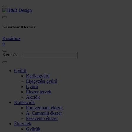
Kosárban:
0
termék
Kosárhoz
0
Keresés ...
Gyűrű
Karikagyűrű
Eljegyzési gyűrű
Gyűrű
Ékszer tervek
Akciók
Kollekciók
Forevermark ékszer
A. Cammilli ékszer
Pesavento ékszer
Ékszerek
Gyűrűk