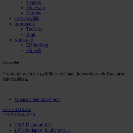
Nyakék
Fülbevaló
Karkötő
Ékszerjavítás
Információ
Tudástár
Blog
Kapcsolat
Elérhetőség
Hírlevél
Kapcsolat
Gyönyörű gyémánt gyűrűk és gyémánt köves ékszerek Budapest
belvárosában.
Mutasd a telefonszámot!
+36 1 3216216
+36 20 945-3770
H&B Diamond Kft.
1075 Budapest, Király utca 1.