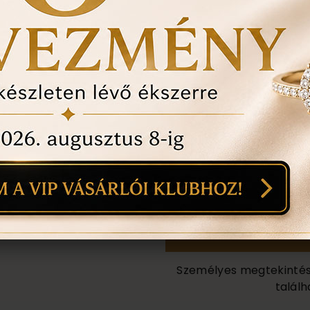
ÉRDEKEL A T
1
18
mi
Személyes megtekintés a
találh