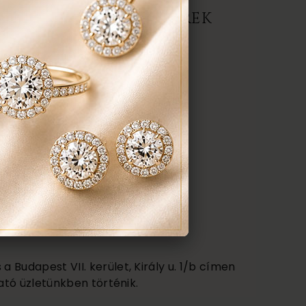
ERMÉK, AJÁNLATOT KÉREK
darab
anyaga:
 karátos
színe:
nt a képen
 Budapest VII. kerület, Király u. 1/b címen
ató üzletünkben történik.