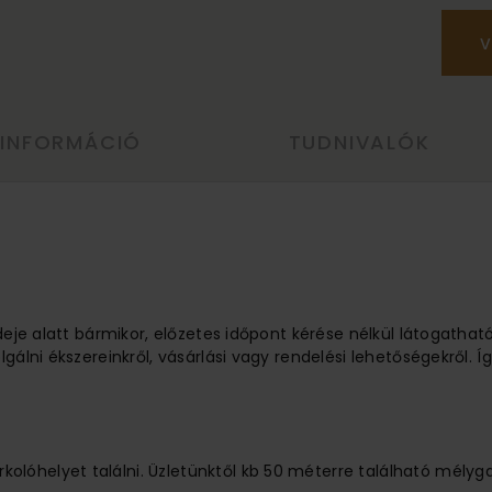
V
 INFORMÁCIÓ
TUDNIVALÓK
ideje alatt bármikor, előzetes időpont kérése nélkül látogathat
lgálni ékszereinkről, vásárlási vagy rendelési lehetőségekről.
lóhelyet találni. Üzletünktől kb 50 méterre található mélyg