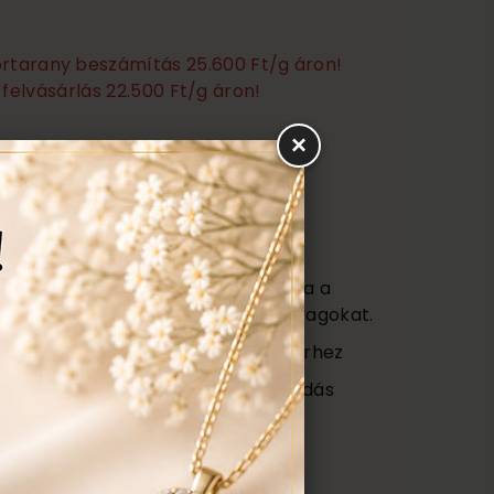
törtarany beszámítás 25.600 Ft/g áron!
felvásárlás 22.500 Ft/g áron!
×
Ezen felül még:
títás, polírozás
s
agy (Certificate) mely tartalmazza a
őségét az ékszerben található anyagokat.
ajándék tartó táska minden ékszerhez
ngyenes ellenőrzés, rejtett károsodás
repedés a gyűrűn stb. Az általunk
gyenesen javítjuk.