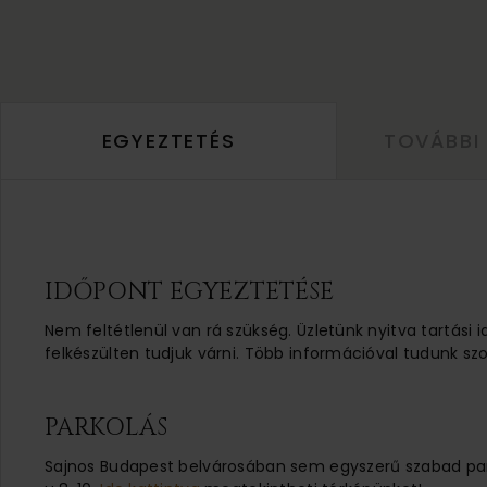
EGYEZTETÉS
TOVÁBBI
IDŐPONT EGYEZTETÉSE
Nem feltétlenül van rá szükség. Üzletünk nyitva tartási 
felkészülten tudjuk várni. Több információval tudunk szo
PARKOLÁS
Sajnos Budapest belvárosában sem egyszerű szabad parko