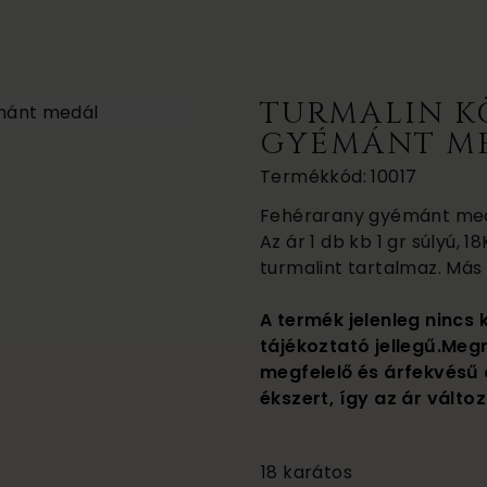
TURMALIN K
GYÉMÁNT M
Termékkód: 10017
Fehérarany gyémánt medál
Az ár 1 db kb 1 gr súlyú, 1
turmalint tartalmaz. Más 
A termék jelenleg nincs 
tájékoztató jellegű.Meg
megfelelő és árfekvésű 
ékszert, így az ár változ
90 000
18 karátos