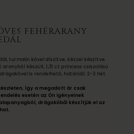
ÖVES FEHÉRARANY
EDÁL
, turmalin kővel díszítve, kézzel készítve.
8K aranyból készült, 1,31 ct princess csiszolású
drágakővel is rendelhető, határidő: 2-3 hét.
készleten, így a megadott ár csak
rendelés esetén az Ön igényeinek
alapanyagból, drágakőből készítjük el az
hat.