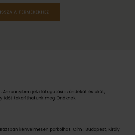
ISSZA A TERMÉKEKHEZ
ó. Amennyiben jelzi látogatási szándékát és okát,
 Így ídőt takaríthatunk meg Önöknek.
arázsban kényelmesen parkolhat. Cím : Budapest, Király