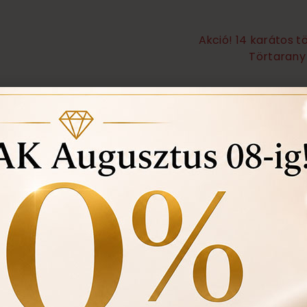
Akció! 14 karátos 
Törtarany 
Örökös garanciális tisz
Ingyenes méret állítá
Vásárlási bizonylat av
felhasznált kövek min
Ékszertartó doboz és 
Évente 1 alkalommal i
történt-e , mozgó kő, 
felfedezett hibákat in