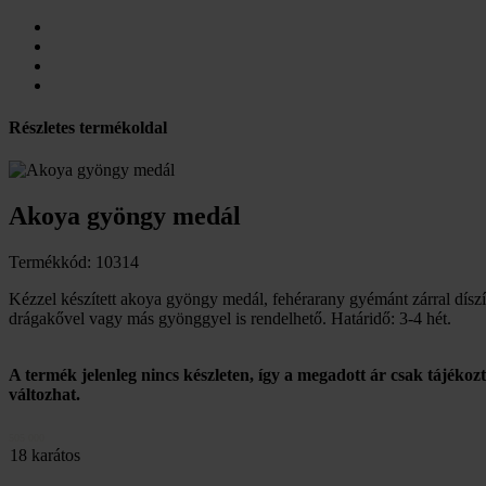
Részletes termékoldal
Akoya gyöngy medál
Termékkód: 10314
Kézzel készített akoya gyöngy medál, fehérarany gyémánt zárral díszí
drágakővel vagy más gyönggyel is rendelhető. Határidő: 3-4 hét.
A termék jelenleg nincs készleten, így a megadott ár csak tájékoz
változhat.
505 000
18 karátos