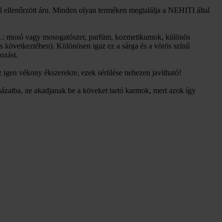
 ellenőrzött áru. Minden olyan terméken megtalálja a NEHITI által
 (pl.: mosó vagy mosogatószer, parfüm, kozmetikumok, különös
ás következtében). Különösen igaz ez a sárga és a vörös színű
ozást.
 igen vékony ékszerekre, ezek sérülése nehezen javítható!
ázatba, ne akadjanak be a köveket tartó karmok, mert azok így