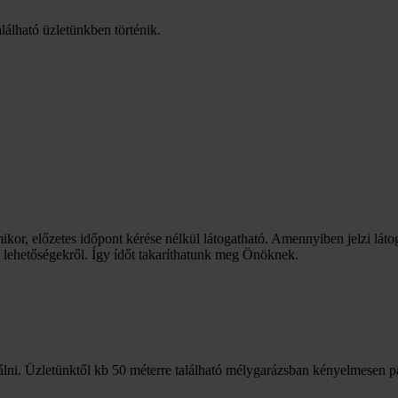
lálható üzletünkben történik.
mikor, előzetes időpont kérése nélkül látogatható. Amennyiben jelzi láto
i lehetőségekről. Így ídőt takaríthatunk meg Önöknek.
lni. Üzletünktől kb 50 méterre található mélygarázsban kényelmesen p