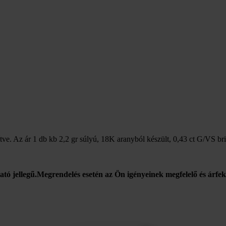
tve. Az ár 1 db kb 2,2 gr súlyú, 18K aranyból készült, 0,43 ct G/VS b
tató jellegű.Megrendelés esetén az Ön igényeinek megfelelő és árfek