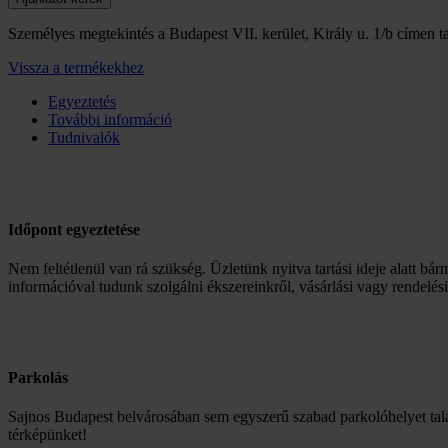
Személyes megtekintés a Budapest VII. kerület, Király u. 1/b címen ta
Vissza a termékekhez
Egyeztetés
További információ
Tudnivalók
Időpont egyeztetése
Nem feltétlenül van rá szükség. Üzletünk nyitva tartási ideje alatt bár
információval tudunk szolgálni ékszereinkről, vásárlási vagy rendelés
Parkolás
Sajnos Budapest belvárosában sem egyszerű szabad parkolóhelyet talá
térképünket!