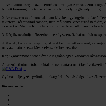
1. Az általunk forgalmazott termékek a Magyar Kereskedelmi Engedél
beütött finomsági, illetve származási jelet amely meghaladja az 1 gra
2. Az ékszeren és a benne található köveken, gyöngyön oxidáció ille
tekintettel kéntartalmú sampon, tusfürdő, termálvizes fürdő hatására,
ékszerekre. Mivel a fehér ékszerek ródium bevonattal vannak kezelve 
3. Kérjük, ne aludjon ékszerben, ne végezzen, fizikai munkát ne spor
4. Kérjük, különösen óvja drágakövekkel díszített ékszereit, ne vég
meglazulhatnak, ez a kövek elvesztéséhez vezethet.
Kérjük,amennyiben teheti évente legalább egy alkalommal látogasson m
A használati útmutatóban leírtak be nem tartása miatt bekövetkezett k
Gyémánt eljegyzési gyűrűk, karikagyűrűk és más drágaköves ékszere
Kövessen minket