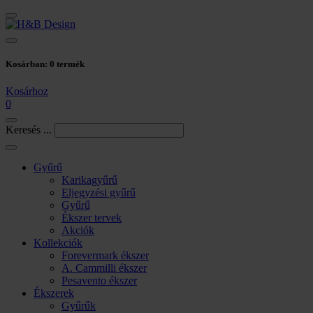
Kosárban:
0
termék
Kosárhoz
0
Keresés ...
Gyűrű
Karikagyűrű
Eljegyzési gyűrű
Gyűrű
Ékszer tervek
Akciók
Kollekciók
Forevermark ékszer
A. Cammilli ékszer
Pesavento ékszer
Ékszerek
Gyűrűk