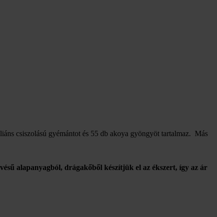
riliáns csiszolású gyémántot és 55 db akoya gyöngyöt tartalmaz. Más
vésű alapanyagból, drágakőből készítjük el az ékszert, így az ár