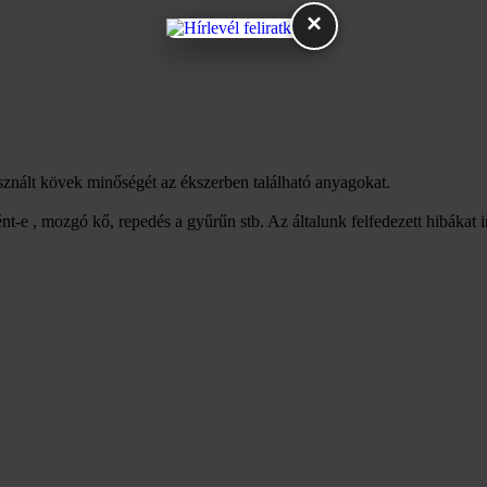
×
asznált kövek minőségét az ékszerben található anyagokat.
nt-e , mozgó kő, repedés a gyűrűn stb. Az általunk felfedezett hibákat 