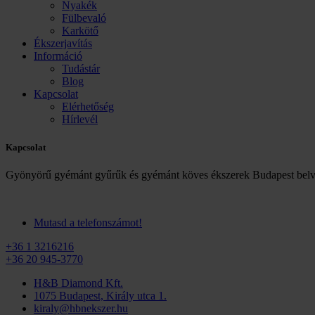
Nyakék
Fülbevaló
Karkötő
Ékszerjavítás
Információ
Tudástár
Blog
Kapcsolat
Elérhetőség
Hírlevél
Kapcsolat
Gyönyörű gyémánt gyűrűk és gyémánt köves ékszerek Budapest belv
Mutasd a telefonszámot!
+36 1 3216216
+36 20 945-3770
H&B Diamond Kft.
1075 Budapest, Király utca 1.
kiraly@hbnekszer.hu