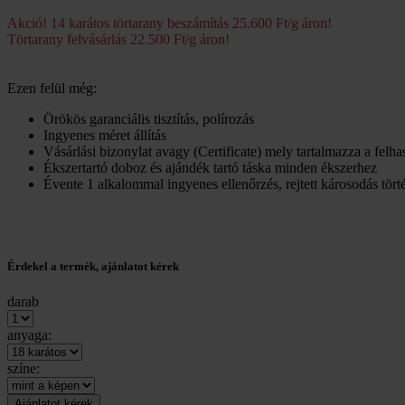
Akció! 14 karátos törtarany beszámítás 25.600 Ft/g áron!
Törtarany felvásárlás 22.500 Ft/g áron!
Ezen felül még:
Örökös garanciális tisztítás, polírozás
Ingyenes méret állítás
Vásárlási bizonylat avagy (Certificate) mely tartalmazza a felh
Ékszertartó doboz és ajándék tartó táska minden ékszerhez
Évente 1 alkalommal ingyenes ellenőrzés, rejtett károsodás törté
Érdekel a termék, ajánlatot kérek
darab
anyaga:
színe: