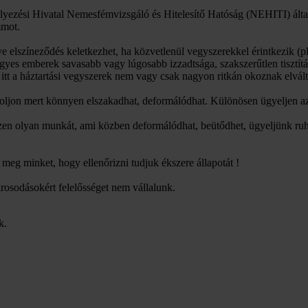
yezési Hivatal Nemesfémvizsgáló és Hitelesítő Hatóság (NEHITI) által
mmot.
tve elszíneződés keletkezhet, ha közvetlenül vegyszerekkel érintkezik
 egyes emberek savasabb vagy lúgosabb izzadtsága, szakszerűtlen tisztít
itt a háztartási vegyszerek nem vagy csak nagyon ritkán okoznak elvált
toljon mert könnyen elszakadhat, deformálódhat. Különösen ügyeljen az
ezzen olyan munkát, ami közben deformálódhat, beütődhet, ügyeljünk ruh
eg minket, hogy ellenőrizni tudjuk ékszere állapotát !
árosodásokért felelősséget nem vállalunk.
k.