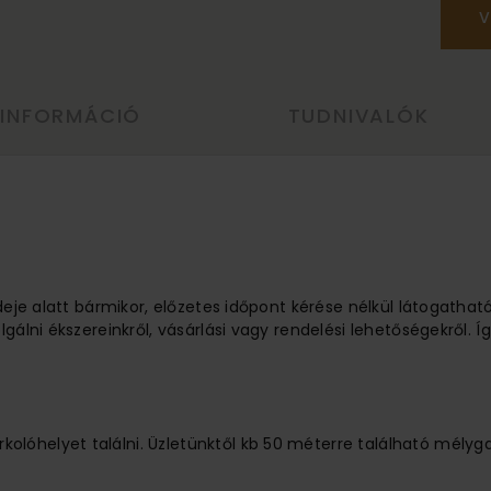
V
 INFORMÁCIÓ
TUDNIVALÓK
ideje alatt bármikor, előzetes időpont kérése nélkül látogathat
lgálni ékszereinkről, vásárlási vagy rendelési lehetőségekről.
lóhelyet találni. Üzletünktől kb 50 méterre található mélyg