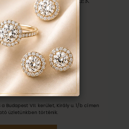
ERMÉK, AJÁNLATOT KÉREK
darab
anyaga:
 karátos
színe:
nt a képen
 Budapest VII. kerület, Király u. 1/b címen
ató üzletünkben történik.