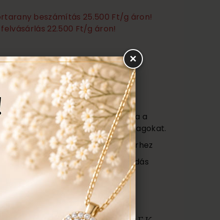
törtarany beszámítás 25.500 Ft/g áron!
felvásárlás 22.500 Ft/g áron!
×
Ezen felül még:
títás, polírozás
s
agy (Certificate) mely tartalmazza a
őségét az ékszerben található anyagokat.
ajándék tartó táska minden ékszerhez
ngyenes ellenőrzés, rejtett károsodás
repedés a gyűrűn stb. Az általunk
gyenesen javítjuk.