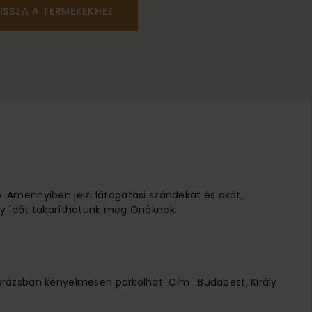
ISSZA A TERMÉKEKHEZ
ó. Amennyiben jelzi látogatási szándékát és okát,
 Így ídőt takaríthatunk meg Önöknek.
arázsban kényelmesen parkolhat. Cím : Budapest, Király