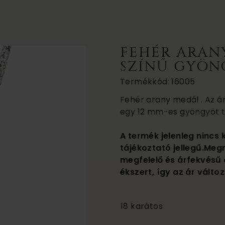
FEHÉR ARAN
SZÍNŰ GYÖN
Termékkód: 16005
Fehér arany medál . Az ár 
egy 12 mm-es gyöngyöt t
A termék jelenleg nincs 
tájékoztató jellegű.Meg
megfelelő és árfekvésű 
ékszert, így az ár változ
130 000
18 karátos