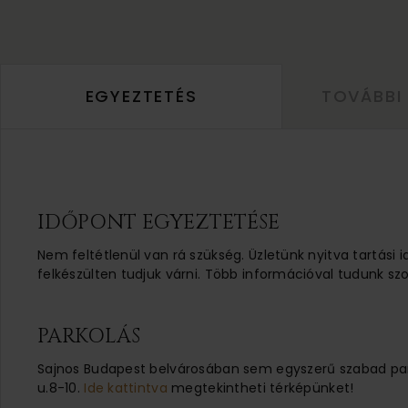
EGYEZTETÉS
TOVÁBBI
IDŐPONT EGYEZTETÉSE
Nem feltétlenül van rá szükség. Üzletünk nyitva tartási 
felkészülten tudjuk várni. Több információval tudunk szo
PARKOLÁS
Sajnos Budapest belvárosában sem egyszerű szabad parko
u.8-10.
Ide kattintva
megtekintheti térképünket!