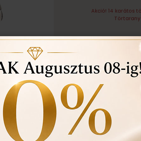
Akció! 14 karátos 
Törtarany 
Örökös garanciális tisz
Ingyenes méret állítá
Vásárlási bizonylat av
felhasznált kövek min
Ékszertartó doboz és 
Évente 1 alkalommal i
történt-e , mozgó kő, 
felfedezett hibákat in