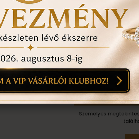
ÉRDEKEL A T
1
18
mi
Személyes megtekintés a
találh