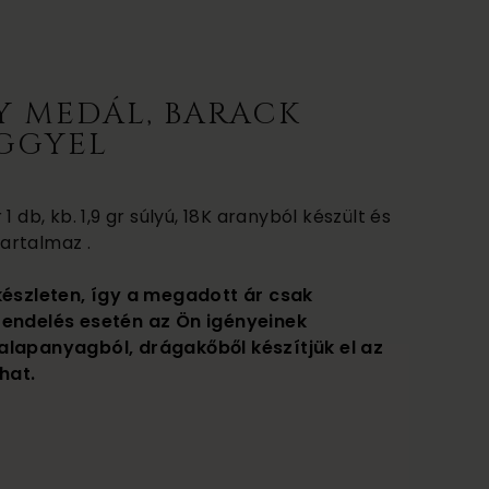
Y MEDÁL, BARACK
GGYEL
1 db, kb. 1,9 gr súlyú, 18K aranyból készült és
artalmaz .
készleten, így a megadott ár csak
rendelés esetén az Ön igényeinek
alapanyagból, drágakőből készítjük el az
hat.