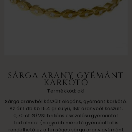
SÁRGA ARANY GYÉMÁNT
KARKÖTŐ
Termékkód: ak1
Sárga aranyból készült elegáns, gyémánt karkötő.
Az ár 1 db kb 15,4 gr súlyú, 18K aranyból készült,
0,70 ct G/VS1 briliáns csiszolású gyémántot
tartalmaz. (nagyobb méretű gyémánttal is
rendelhető ez a fenséges sárga arany gyémánt