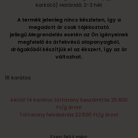
karkötő) Határidő: 2-3 hét
A termék jelenleg nincs készleten, így a
megadott ár csak tájékoztató
jellegű.Megrendelés esetén az Ön igényeinek
megfelelő és árfekvésű alapanyagból,
drágakőből készítjük el az ékszert, így az ár
változhat.
795 000
18 karátos
Akció! 14 karátos törtarany beszámítás 25.600
Ft/g áron!
Törtarany felvásárlás 22.500 Ft/g áron!
Ezen felül még: