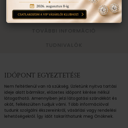
EGYEZTETÉS
TOVÁBBI INFORMÁCIÓ
TUDNIVALÓK
IDŐPONT EGYEZTETÉSE
Nem feltétlenül van rá szükség. Üzletünk nyitva tartási
ideje alatt bármikor, előzetes időpont kérése nélkül
látogatható. Amennyiben jelzi látogatási szándékát és
okát, felkészülten tudjuk várni. Több információval
tudunk szolgálni ékszereinkről, vásárlási vagy rendelési
lehetőségekről. Így ídőt takaríthatunk meg Önöknek.