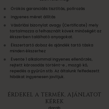
Örökös garanciális tisztítás, polírozás
Ingyenes méret állítás
Vásárlási bizonylat avagy (Certificate) mely
tartalmazza a felhasznált kövek minőségét az
ékszerben található anyagokat.
Ékszertartó doboz és ajándék tartó táska
minden ékszerhez
Évente 1 alkalommal ingyenes ellenőrzés,
rejtett károsodás történt-e , mozgó kő,
repedés a gyűrűn stb. Az általunk felfedezett
hibákat ingyenesen javítjuk.
ÉRDEKEL A TERMÉK, AJÁNLATOT
KÉREK
darab