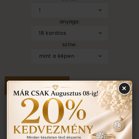
1
anyaga:
18 karátos
színe:
mint a képen
×
Személyes megtekintés a Budapest VII. kerület,
Király u. 1/b címen található üzletünkben történik.
VISSZA A TERMÉKEKHEZ