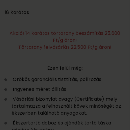
2 095 000
18 karátos
Akció! 14 karátos törtarany beszámítás 25.600
Ft/g áron!
Törtarany felvásárlás 22.500 Ft/g áron!
Ezen felül még:
Örökös garanciális tisztítás, polírozás
Ingyenes méret állítás
Vásárlási bizonylat avagy (Certificate) mely
tartalmazza a felhasznált kövek minőségét az
ékszerben található anyagokat.
Ékszertartó doboz és ajándék tartó táska
minden ékszerhez