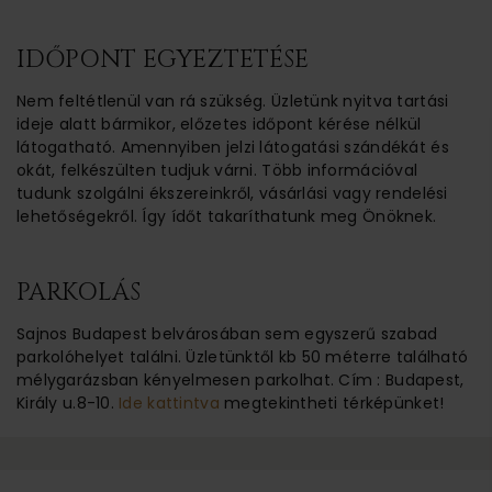
IDŐPONT EGYEZTETÉSE
Nem feltétlenül van rá szükség. Üzletünk nyitva tartási
ideje alatt bármikor, előzetes időpont kérése nélkül
látogatható. Amennyiben jelzi látogatási szándékát és
okát, felkészülten tudjuk várni. Több információval
tudunk szolgálni ékszereinkről, vásárlási vagy rendelési
lehetőségekről. Így ídőt takaríthatunk meg Önöknek.
PARKOLÁS
Sajnos Budapest belvárosában sem egyszerű szabad
parkolóhelyet találni. Üzletünktől kb 50 méterre található
mélygarázsban kényelmesen parkolhat. Cím : Budapest,
Király u.8-10.
Ide kattintva
megtekintheti térképünket!