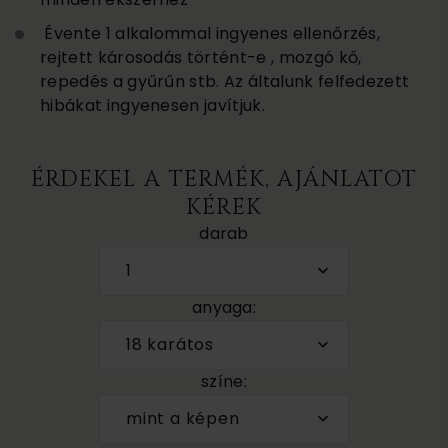
Évente 1 alkalommal ingyenes ellenőrzés,
rejtett károsodás történt-e , mozgó kő,
repedés a gyűrűn stb. Az általunk felfedezett
hibákat ingyenesen javítjuk.
ÉRDEKEL A TERMÉK, AJÁNLATOT
KÉREK
darab
1
anyaga:
18 karátos
színe:
mint a képen