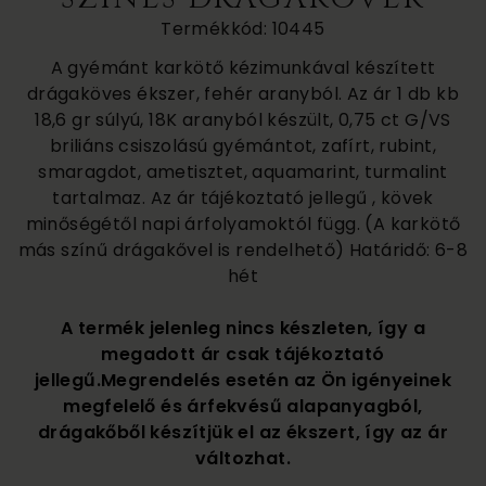
Termékkód: 10445
A gyémánt karkötő kézimunkával készített
drágaköves ékszer, fehér aranyból. Az ár 1 db kb
18,6 gr súlyú, 18K aranyból készült, 0,75 ct G/VS
briliáns csiszolású gyémántot, zafírt, rubint,
smaragdot, ametisztet, aquamarint, turmalint
tartalmaz. Az ár tájékoztató jellegű , kövek
minőségétől napi árfolyamoktól függ. (A karkötő
más színű drágakővel is rendelhető) Határidő: 6-8
hét
A termék jelenleg nincs készleten, így a
megadott ár csak tájékoztató
jellegű.Megrendelés esetén az Ön igényeinek
megfelelő és árfekvésű alapanyagból,
drágakőből készítjük el az ékszert, így az ár
változhat.