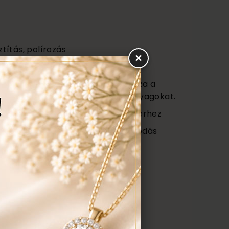
ztítás, polírozás
×
s
vagy (Certificate) mely tartalmazza a
őségét az ékszerben található anyagokat.
 ajándék tartó táska minden ékszerhez
ngyenes ellenőrzés, rejtett károsodás
repedés a gyűrűn stb. Az általunk
gyenesen javítjuk.
ÉK, AJÁNLATOT KÉREK