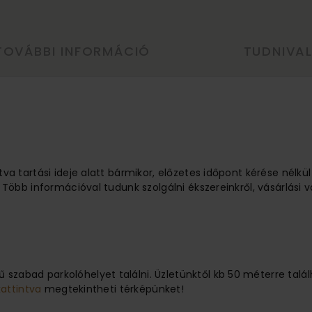
TOVÁBBI INFORMÁCIÓ
TUDNIVA
tva tartási ideje alatt bármikor, előzetes időpont kérése nélkü
 Több információval tudunk szolgálni ékszereinkről, vásárlási v
 szabad parkolóhelyet találni. Üzletünktől kb 50 méterre ta
kattintva
megtekintheti térképünket!