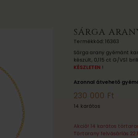
SÁRGA ARAN
Termékkód: 16363
Sárga arany gyémánt karkö
készült, 0,115 ct G/VS1 br
KÉSZLETEN
!
Azonnal átvehető gyémá
230 000 Ft
14 karátos
Akció! 14 karátos törtar
Törtarany felvásárlás 22.