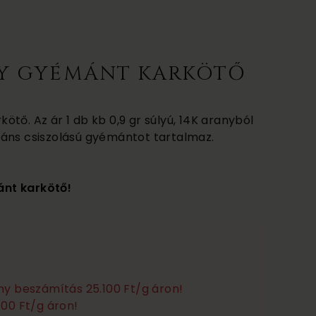
Y GYÉMÁNT KARKÖTŐ
tő. Az ár 1 db kb 0,9 gr súlyú, 14K aranyból
iliáns csiszolású gyémántot tartalmaz.
nt karkötő!
any beszámítás 25.100 Ft/g áron!
100 Ft/g áron!