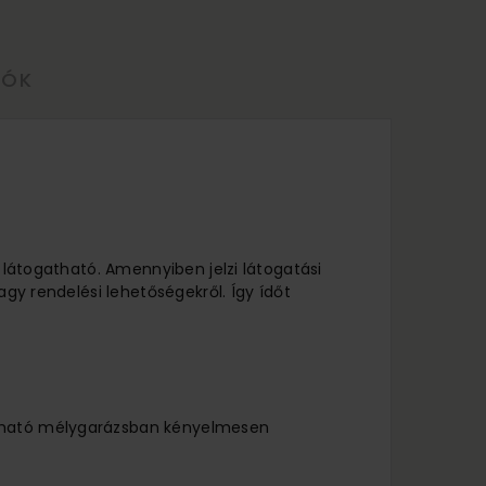
LÓK
l látogatható. Amennyiben jelzi látogatási
agy rendelési lehetőségekről. Így ídőt
lálható mélygarázsban kényelmesen