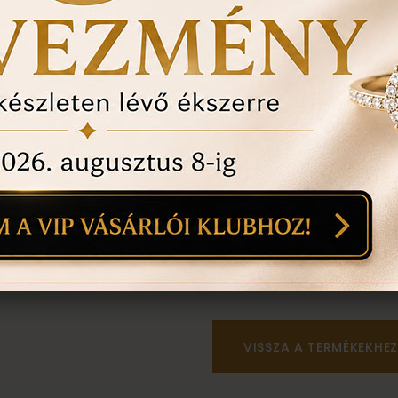
anyaga:
14 karátos
színe:
mint a képen
Személyes megtekintés a B
található üzletünkben tör
VISSZA A TERMÉKEKHEZ