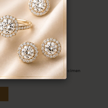
udapest VII. kerület, Király u. 1/b címen
ténik.