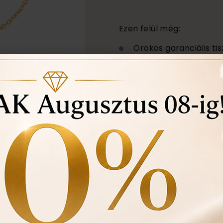
Ezen felül még:
Örökös garanciális tis
Ingyenes méret állítá
Vásárlási bizonylat a
felhasznált kövek min
Ékszertartó doboz és
Évente 1 alkalommal i
történt-e , mozgó kő, 
felfedezett hibákat in
ÉRDEKEL A TERM
darab
1