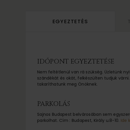
EGYEZTETÉS
IDŐPONT EGYEZTETÉSE
Nem feltétlenül van rá szükség. Üzletünk nyi
szándékát és okát, felkészülten tudjuk várni.
takaríthatunk meg Önöknek.
PARKOLÁS
Sajnos Budapest belvárosában sem egyszerű
parkolhat. Cím : Budapest, Király u.8-10.
Ide 