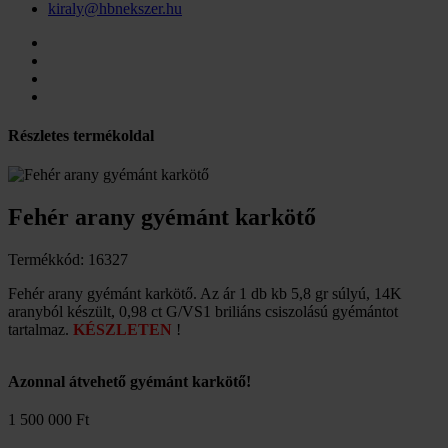
kiraly@hbnekszer.hu
Részletes termékoldal
Fehér arany gyémánt karkötő
Termékkód: 16327
Fehér arany gyémánt karkötő. Az ár 1 db kb 5,8 gr súlyú, 14K
aranyból készült, 0,98 ct G/VS1 briliáns csiszolású gyémántot
tartalmaz.
KÉSZLETEN
!
Azonnal átvehető gyémánt karkötő!
1 500 000 Ft