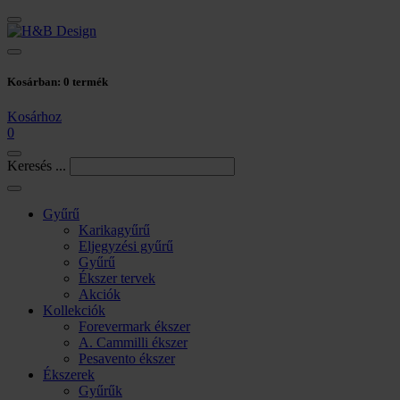
Kosárban:
0
termék
Kosárhoz
0
Keresés ...
Gyűrű
Karikagyűrű
Eljegyzési gyűrű
Gyűrű
Ékszer tervek
Akciók
Kollekciók
Forevermark ékszer
A. Cammilli ékszer
Pesavento ékszer
Ékszerek
Gyűrűk