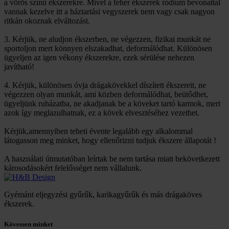
a vörös színű ékszerekre. Mivel a fehér ékszerek ródium bevonattal
vannak kezelve itt a háztartási vegyszerek nem vagy csak nagyon
ritkán okoznak elváltozást.
3. Kérjük, ne aludjon ékszerben, ne végezzen, fizikai munkát ne
sportoljon mert könnyen elszakadhat, deformálódhat. Különösen
ügyeljen az igen vékony ékszerekre, ezek sérülése nehezen
javítható!
4. Kérjük, különösen óvja drágakövekkel díszített ékszereit, ne
végezzen olyan munkát, ami közben deformálódhat, beütődhet,
ügyeljünk ruházatba, ne akadjanak be a köveket tartó karmok, mert
azok így meglazulhatnak, ez a kövek elvesztéséhez vezethet.
Kérjük,amennyiben teheti évente legalább egy alkalommal
látogasson meg minket, hogy ellenőrizni tudjuk ékszere állapotát !
A használati útmutatóban leírtak be nem tartása miatt bekövetkezett
károsodásokért felelősséget nem vállalunk.
Gyémánt eljegyzési gyűrűk, karikagyűrűk és más drágaköves
ékszerek.
Kövessen minket