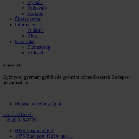
Nyakék
Fülbevaló
Karkötő
Ékszerjavítás
Információ
Tudástár
Blog
Kapcsolat
Elérhetőség
Hírlevél
Kapcsolat
Gyönyörű gyémánt gyűrűk és gyémánt köves ékszerek Budapest
belvárosában.
Mutasd a telefonszámot!
+36 1 3216216
+36 20 945-3770
H&B Diamond Kft.
1075 Budapest, Király utca 1.