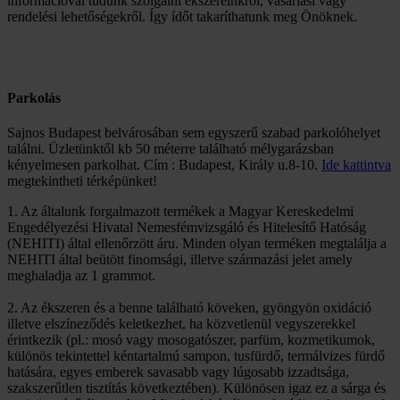
információval tudunk szolgálni ékszereinkről, vásárlási vagy
rendelési lehetőségekről. Így ídőt takaríthatunk meg Önöknek.
Parkolás
Sajnos Budapest belvárosában sem egyszerű szabad parkolóhelyet
találni. Üzletünktől kb 50 méterre található mélygarázsban
kényelmesen parkolhat. Cím : Budapest, Király u.8-10.
Ide kattintva
megtekintheti térképünket!
1. Az általunk forgalmazott termékek a Magyar Kereskedelmi
Engedélyezési Hivatal Nemesfémvizsgáló és Hitelesítő Hatóság
(NEHITI) által ellenőrzött áru. Minden olyan terméken megtalálja a
NEHITI által beütött finomsági, illetve származási jelet amely
meghaladja az 1 grammot.
2. Az ékszeren és a benne található köveken, gyöngyön oxidáció
illetve elszíneződés keletkezhet, ha közvetlenül vegyszerekkel
érintkezik (pl.: mosó vagy mosogatószer, parfüm, kozmetikumok,
különös tekintettel kéntartalmú sampon, tusfürdő, termálvizes fürdő
hatására, egyes emberek savasabb vagy lúgosabb izzadtsága,
szakszerűtlen tisztítás következtében). Különösen igaz ez a sárga és