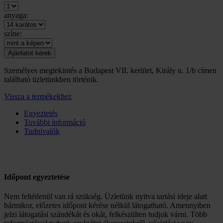
anyaga:
színe:
Személyes megtekintés a Budapest VII. kerület, Király u. 1/b címen
található üzletünkben történik.
Vissza a termékekhez
Egyeztetés
További információ
Tudnivalók
Időpont egyeztetése
Nem feltétlenül van rá szükség. Üzletünk nyitva tartási ideje alatt
bármikor, előzetes időpont kérése nélkül látogatható. Amennyiben
jelzi látogatási szándékát és okát, felkészülten tudjuk várni. Több