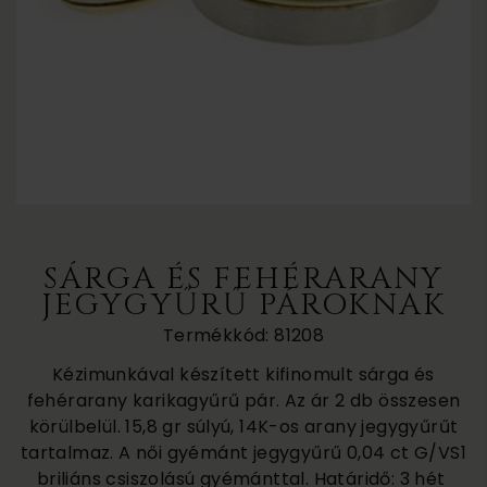
SÁRGA ÉS FEHÉRARANY
JEGYGYŰRŰ PÁROKNAK
Termékkód: 81208
Kézimunkával készített kifinomult sárga és
fehérarany karikagyűrű pár. Az ár 2 db összesen
körülbelül. 15,8 gr súlyú, 14K-os arany jegygyűrűt
tartalmaz. A női gyémánt jegygyűrű 0,04 ct G/VS1
briliáns csiszolású gyémánttal. Határidő: 3 hét