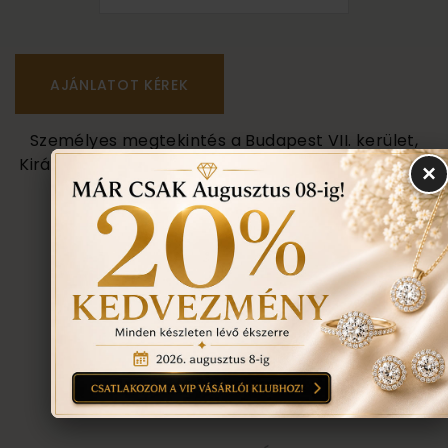
Személyes megtekintés a Budapest VII. kerület,
Király u. 1/b címen található üzletünkben történik.
×
VISSZA A TERMÉKEKHEZ
EGYEZTETÉS
TOVÁBBI INFORMÁCIÓ