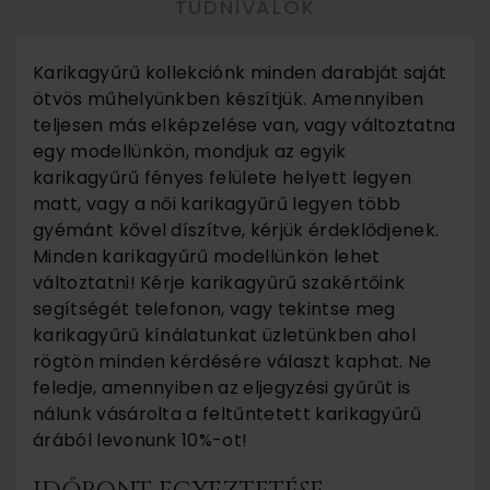
TUDNIVALÓK
Karikagyűrű kollekciónk minden darabját saját
ötvös műhelyünkben készítjük. Amennyiben
teljesen más elképzelése van, vagy változtatna
egy modellünkön, mondjuk az egyik
karikagyűrű fényes felülete helyett legyen
matt, vagy a női karikagyűrű legyen több
gyémánt kővel díszítve, kérjük érdeklődjenek.
Minden karikagyűrű modellünkön lehet
változtatni! Kérje karikagyűrű szakértőink
segítségét telefonon, vagy tekintse meg
karikagyűrű kínálatunkat üzletünkben ahol
rögtön minden kérdésére választ kaphat. Ne
feledje, amennyiben az eljegyzési gyűrűt is
nálunk vásárolta a feltűntetett karikagyűrű
árából levonunk 10%-ot!