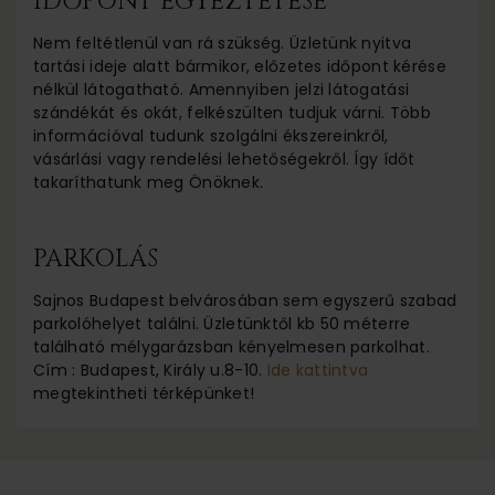
IDŐPONT EGYEZTETÉSE
Nem feltétlenül van rá szükség. Üzletünk nyitva
tartási ideje alatt bármikor, előzetes időpont kérése
nélkül látogatható. Amennyiben jelzi látogatási
szándékát és okát, felkészülten tudjuk várni. Több
információval tudunk szolgálni ékszereinkről,
vásárlási vagy rendelési lehetőségekről. Így ídőt
takaríthatunk meg Önöknek.
PARKOLÁS
Sajnos Budapest belvárosában sem egyszerű szabad
parkolóhelyet találni. Üzletünktől kb 50 méterre
található mélygarázsban kényelmesen parkolhat.
Cím : Budapest, Király u.8-10.
Ide kattintva
megtekintheti térképünket!