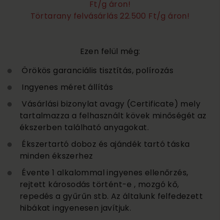
Ft/g áron!
Törtarany felvásárlás 22.500 Ft/g áron!
Ezen felül még:
Örökös garanciális tisztítás, polírozás
Ingyenes méret állítás
Vásárlási bizonylat avagy (Certificate) mely
tartalmazza a felhasznált kövek minőségét az
ékszerben található anyagokat.
Ékszertartó doboz és ajándék tartó táska
minden ékszerhez
Évente 1 alkalommal ingyenes ellenőrzés,
rejtett károsodás történt-e , mozgó kő,
repedés a gyűrűn stb. Az általunk felfedezett
hibákat ingyenesen javítjuk.