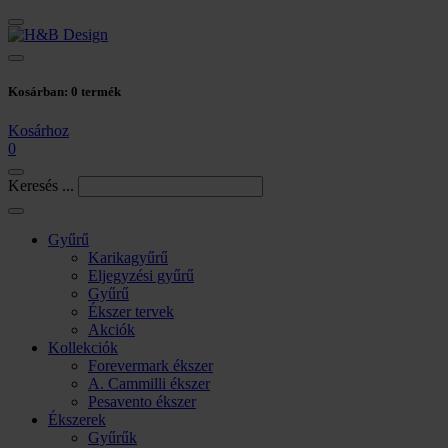
Kosárban:
0
termék
Kosárhoz
0
Keresés ...
Gyűrű
Karikagyűrű
Eljegyzési gyűrű
Gyűrű
Ékszer tervek
Akciók
Kollekciók
Forevermark ékszer
A. Cammilli ékszer
Pesavento ékszer
Ékszerek
Gyűrűk