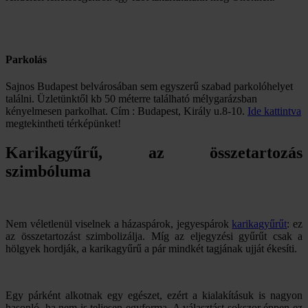
Parkolás
Sajnos Budapest belvárosában sem egyszerű szabad parkolóhelyet
találni. Üzletünktől kb 50 méterre található mélygarázsban
kényelmesen parkolhat. Cím : Budapest, Király u.8-10.
Ide kattintva
megtekintheti térképünket!
Karikagyűrű, az összetartozás
szimbóluma
Nem véletlenül viselnek a házaspárok, jegyespárok
karikagyűrűt
: ez
az összetartozást szimbolizálja. Míg az eljegyzési gyűrűt csak a
hölgyek hordják, a karikagyűrű a pár mindkét tagjának ujját ékesíti.
Egy párként alkotnak egy egészet, ezért a kialakításuk is nagyon
hasonló, ha nem is teljesen egyforma. A választást sokszor éppen ez