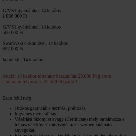
G/VS1 gyémánttal, 14 karátos
1 036 000 Ft
G/VS1 gyémánttal, 18 karátos
660 000 Ft
Swarovski cirkóniával, 14 karátos
657 000 Ft
kő nélkül, 14 karátos
Akció! 14 karátos törtarany beszámítás 25.600 Ft/g áron!
Törtarany felvásárlás 22.500 Ft/g áron!
Ezen felül még:
Örökös garanciális tisztítás, polírozás
Ingyenes méret állítás
Vásárlási bizonylat avagy (Certificate) mely tartalmazza a
felhasznált kövek minőségét az ékszerben található
anyagokat.
Ékszertartó doboz és ajándék tartó táska minden ékszerhez