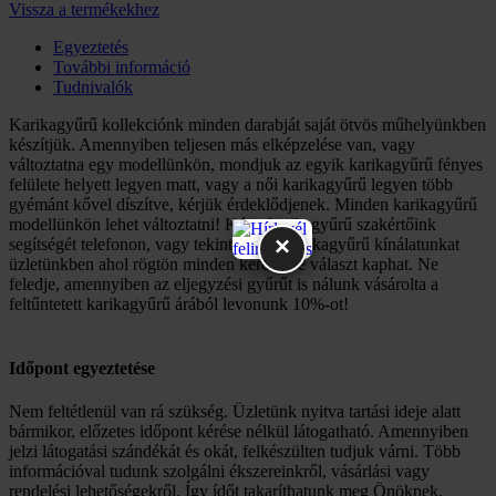
Vissza a termékekhez
Egyeztetés
További információ
Tudnivalók
Karikagyűrű kollekciónk minden darabját saját ötvös műhelyünkben
készítjük. Amennyiben teljesen más elképzelése van, vagy
változtatna egy modellünkön, mondjuk az egyik karikagyűrű fényes
felülete helyett legyen matt, vagy a női karikagyűrű legyen több
gyémánt kővel díszítve, kérjük érdeklődjenek. Minden karikagyűrű
modellünkön lehet változtatni! Kérje karikagyűrű szakértőink
×
segítségét telefonon, vagy tekintse meg karikagyűrű kínálatunkat
üzletünkben ahol rögtön minden kérdésére választ kaphat. Ne
feledje, amennyiben az eljegyzési gyűrűt is nálunk vásárolta a
feltűntetett karikagyűrű árából levonunk 10%-ot!
Időpont egyeztetése
Nem feltétlenül van rá szükség. Üzletünk nyitva tartási ideje alatt
bármikor, előzetes időpont kérése nélkül látogatható. Amennyiben
jelzi látogatási szándékát és okát, felkészülten tudjuk várni. Több
információval tudunk szolgálni ékszereinkről, vásárlási vagy
rendelési lehetőségekről. Így ídőt takaríthatunk meg Önöknek.