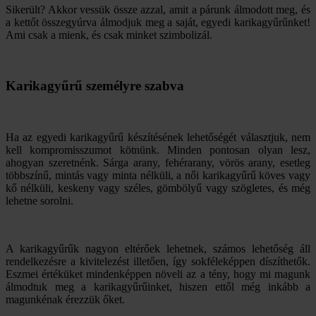
Sikerült? Akkor vessük össze azzal, amit a párunk álmodott meg, és
a kettőt összegyúrva álmodjuk meg a saját, egyedi karikagyűrűnket!
Ami csak a mienk, és csak minket szimbolizál.
Karikagyűrű személyre szabva
Ha az egyedi karikagyűrű készítésének lehetőségét választjuk, nem
kell kompromisszumot kötnünk. Minden pontosan olyan lesz,
ahogyan szeretnénk. Sárga arany, fehérarany, vörös arany, esetleg
többszínű, mintás vagy minta nélküli, a női karikagyűrű köves vagy
kő nélküli, keskeny vagy széles, gömbölyű vagy szögletes, és még
lehetne sorolni.
A karikagyűrűk nagyon eltérőek lehetnek, számos lehetőség áll
rendelkezésre a kivitelezést illetően, így sokféleképpen díszíthetők.
Eszmei értéküket mindenképpen növeli az a tény, hogy mi magunk
álmodtuk meg a karikagyűrűinket, hiszen ettől még inkább a
magunkénak érezzük őket.