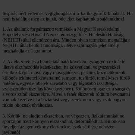
Inspirációért érdemes végigböngészni a karikagyűrűk kínálatát. Ha
nem is találjuk meg az igazit, ötleteket kaphatunk a sajátunkhoz!
1. Az általunk forgalmazott termékek a Magyar Kereskedelmi
Engedélyezési Hivatal Nemesfémvizsgáló és Hitelesítő Hatóság
(NEHITI) által ellenőrzött áru. Minden olyan terméken megtalálja a
NEHITI által beütött finomsági, illetve származási jelet amely
meghaladja az 1 grammot.
2. Az ékszeren és a benne található köveken, gyöngyön oxidáció
illetve elszíneződés keletkezhet, ha közvetlenül vegyszerekkel
érintkezik (pl.: mosó vagy mosogatószer, parfüm, kozmetikumok,
különös tekintettel kéntartalmú sampon, tusfürdő, termálvizes fürdő
hatására, egyes emberek savasabb vagy lúgosabb izzadtsága,
szakszerűtlen tisztítás következtében). Különösen igaz ez a sárga és
a vörös színű ékszerekre. Mivel a fehér ékszerek ródium bevonattal
vannak kezelve itt a háztartási vegyszerek nem vagy csak nagyon
ritkán okoznak elváltozást.
3. Kérjük, ne aludjon ékszerben, ne végezzen, fizikai munkát ne
sportoljon mert könnyen elszakadhat, deformálódhat. Különösen
ügyeljen az igen vékony ékszerekre, ezek sérülése nehezen
javítható!