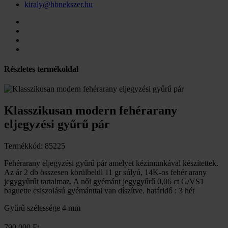
kiraly@hbnekszer.hu
Részletes termékoldal
Klasszikusan modern fehérarany
eljegyzési gyűrű pár
Termékkód: 85225
Fehérarany eljegyzési gyűrű pár amelyet kézimunkával készítettek.
Az ár 2 db összesen körülbelül 11 gr súlyú, 14K-os fehér arany
jegygyűrűt tartalmaz. A női gyémánt jegygyűrű 0,06 ct G/VS1
baguette csiszolású gyémánttal van díszítve. határidő : 3 hét
Gyűrű szélessége
4 mm
790 000 Ft