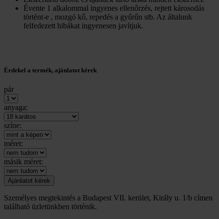
Évente 1 alkalommal ingyenes ellenőrzés, rejtett károsodás
történt-e , mozgó kő, repedés a gyűrűn stb. Az általunk
felfedezett hibákat ingyenesen javítjuk.
Érdekel a termék, ajánlatot kérek
pár
anyaga:
színe:
méret:
másik méret:
Személyes megtekintés a Budapest VII. kerület, Király u. 1/b címen
található üzletünkben történik.