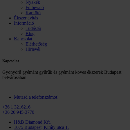
Nyakék
Fülbevaló
Karkötő
Ékszerjavítás
Információ
Tudástár
Blog
Kapcsolat
Elérhetőség
Hírlevél
Kapcsolat
Gyönyörű gyémánt gyűrűk és gyémánt köves ékszerek Budapest
belvárosában.
Mutasd a telefonszámot!
+36 1 3216216
+36 20 945-3770
H&B Diamond Kft.
1075 Budapest, Király utca 1.