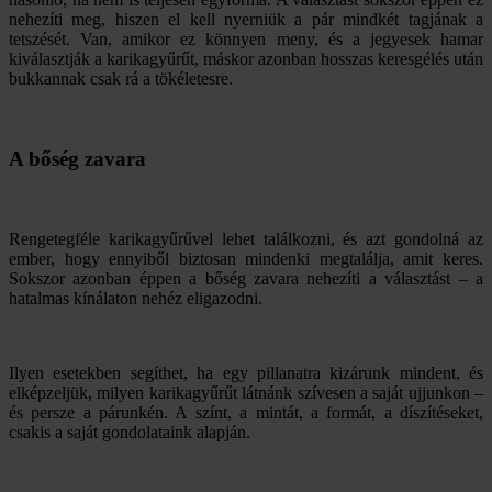
nehezíti meg, hiszen el kell nyerniük a pár mindkét tagjának a
tetszését. Van, amikor ez könnyen meny, és a jegyesek hamar
kiválasztják a karikagyűrűt, máskor azonban hosszas keresgélés után
bukkannak csak rá a tökéletesre.
A bőség zavara
Rengetegféle karikagyűrűvel lehet találkozni, és azt gondolná az
ember, hogy ennyiből biztosan mindenki megtalálja, amit keres.
Sokszor azonban éppen a bőség zavara nehezíti a választást – a
hatalmas kínálaton nehéz eligazodni.
Ilyen esetekben segíthet, ha egy pillanatra kizárunk mindent, és
elképzeljük, milyen karikagyűrűt látnánk szívesen a saját ujjunkon –
és persze a párunkén. A színt, a mintát, a formát, a díszítéseket,
csakis a saját gondolataink alapján.