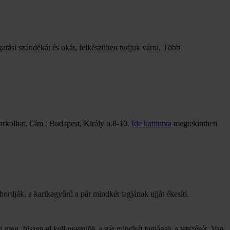
gatási szándékát és okát, felkészülten tudjuk várni. Több
arkolhat. Cím : Budapest, Király u.8-10.
Ide kattintva
megtekintheti
hordják, a karikagyűrű a pár mindkét tagjának ujját ékesíti.
 meg, hiszen el kell nyerniük a pár mindkét tagjának a tetszését. Van,