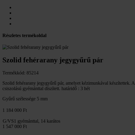
Részletes termékoldal
Szolid fehérarany jegygyűrű pár
Termékkód: 85214
Szolid fehérarany jegygyűrű pár, amelyet kézimunkával készítettek. A
csiszolású gyémánttal díszített. határidő : 3 hét
Gyűrű szélessége
5 mm
1 184 000 Ft
G/VS1 gyémánttal, 14 karátos
1 547 000 Ft