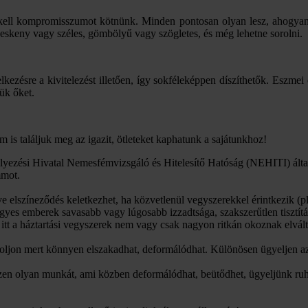
kell kompromisszumot kötnünk. Minden pontosan olyan lesz, ahogyan s
keskeny vagy széles, gömbölyű vagy szögletes, és még lehetne sorolni.
lkezésre a kivitelezést illetően, így sokféleképpen díszíthetők. Esz
ük őket.
 is találjuk meg az igazit, ötleteket kaphatunk a sajátunkhoz!
yezési Hivatal Nemesfémvizsgáló és Hitelesítő Hatóság (NEHITI) által
mmot.
tve elszíneződés keletkezhet, ha közvetlenül vegyszerekkel érintkezik
 egyes emberek savasabb vagy lúgosabb izzadtsága, szakszerűtlen tisztít
itt a háztartási vegyszerek nem vagy csak nagyon ritkán okoznak elvált
toljon mert könnyen elszakadhat, deformálódhat. Különösen ügyeljen az
ezzen olyan munkát, ami közben deformálódhat, beütődhet, ügyeljünk ruh