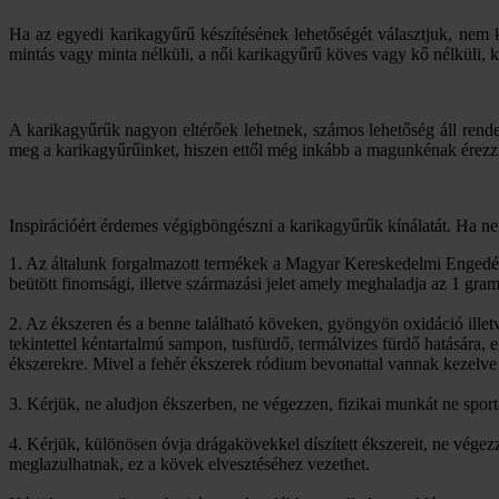
Ha az egyedi karikagyűrű készítésének lehetőségét választjuk, nem 
mintás vagy minta nélküli, a női karikagyűrű köves vagy kő nélküli, 
A karikagyűrűk nagyon eltérőek lehetnek, számos lehetőség áll rende
meg a karikagyűrűinket, hiszen ettől még inkább a magunkénak érezz
Inspirációért érdemes végigböngészni a karikagyűrűk kínálatát. Ha nem
1. Az általunk forgalmazott termékek a Magyar Kereskedelmi Engedél
beütött finomsági, illetve származási jelet amely meghaladja az 1 gra
2. Az ékszeren és a benne található köveken, gyöngyön oxidáció ille
tekintettel kéntartalmú sampon, tusfürdő, termálvizes fürdő hatására,
ékszerekre. Mivel a fehér ékszerek ródium bevonattal vannak kezelve 
3. Kérjük, ne aludjon ékszerben, ne végezzen, fizikai munkát ne spor
4. Kérjük, különösen óvja drágakövekkel díszített ékszereit, ne vég
meglazulhatnak, ez a kövek elvesztéséhez vezethet.