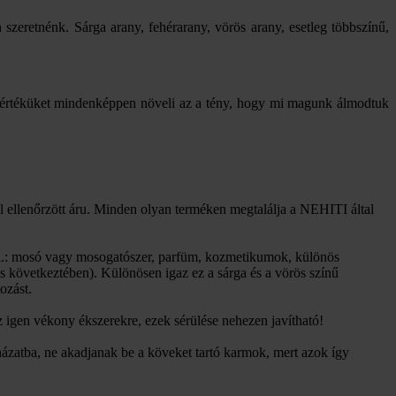
zeretnénk. Sárga arany, fehérarany, vörös arany, esetleg többszínű,
mei értéküket mindenképpen növeli az a tény, hogy mi magunk álmodtuk
 ellenőrzött áru. Minden olyan terméken megtalálja a NEHITI által
 (pl.: mosó vagy mosogatószer, parfüm, kozmetikumok, különös
ás következtében). Különösen igaz ez a sárga és a vörös színű
ozást.
 igen vékony ékszerekre, ezek sérülése nehezen javítható!
ázatba, ne akadjanak be a köveket tartó karmok, mert azok így