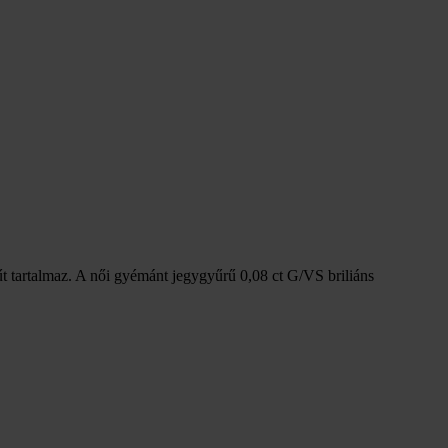
űt tartalmaz. A női gyémánt jegygyűrű 0,08 ct G/VS briliáns