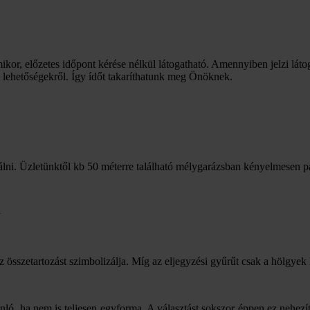
mikor, előzetes időpont kérése nélkül látogatható. Amennyiben jelzi láto
i lehetőségekről. Így ídőt takaríthatunk meg Önöknek.
lni. Üzletünktől kb 50 méterre található mélygarázsban kényelmesen p
a
az összetartozást szimbolizálja. Míg az eljegyzési gyűrűt csak a hölgyek 
nló, ha nem is teljesen egyforma. A választást sokszor éppen ez nehezíti