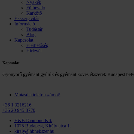
Nyakék
Fülbevaló
Karkötő
Ékszerjavítás
Információ
Tudástár
Blog
Kapcsolat
Elérhetőség
Hírlevél
Kapcsolat
Gyönyörű gyémánt gyűrűk és gyémánt köves ékszerek Budapest belv
Mutasd a telefonszámot!
+36 1 3216216
+36 20 945-3770
H&B Diamond Kft.
1075 Budapest, Király utca 1.
kiraly@hbnekszer.hu