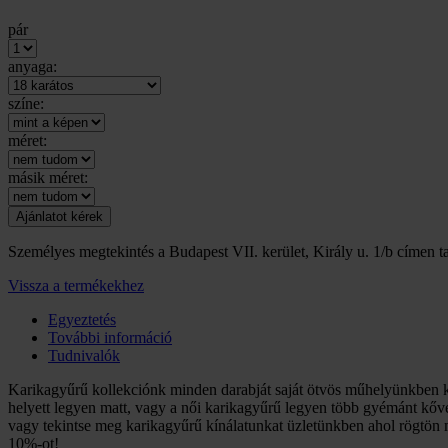
pár
anyaga:
színe:
méret:
másik méret:
Személyes megtekintés a Budapest VII. kerület, Király u. 1/b címen ta
Vissza a termékekhez
Egyeztetés
További információ
Tudnivalók
Karikagyűrű kollekciónk minden darabját saját ötvös műhelyünkben k
helyett legyen matt, vagy a női karikagyűrű legyen több gyémánt kőve
vagy tekintse meg karikagyűrű kínálatunkat üzletünkben ahol rögtön m
10%-ot!