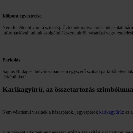
Időpont egyeztetése
Nem feltétlenül van rá szükség. Üzletünk nyitva tartási ideje alatt bár
információval tudunk szolgálni ékszereinkről, vásárlási vagy rendelés
Parkolás
Sajnos Budapest belvárosában sem egyszerű szabad parkolóhelyet talá
térképünket!
Karikagyűrű, az összetartozás szimbólum
Nem véletlenül viselnek a házaspárok, jegyespárok
karikagyűrűt
: ez 
Egy párként alkotnak egy egészet, ezért a kialakításuk is nagyon haso