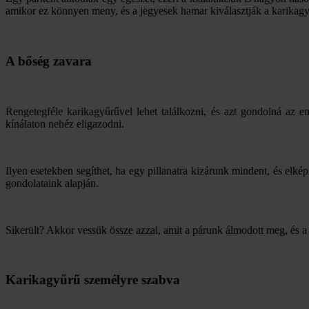
amikor ez könnyen meny, és a jegyesek hamar kiválasztják a karikagy
A bőség zavara
Rengetegféle karikagyűrűvel lehet találkozni, és azt gondolná az 
kínálaton nehéz eligazodni.
Ilyen esetekben segíthet, ha egy pillanatra kizárunk mindent, és elképz
gondolataink alapján.
Sikerült? Akkor vessük össze azzal, amit a párunk álmodott meg, és a
Karikagyűrű személyre szabva