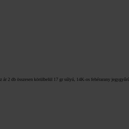
z ár 2 db összesen körülbelül 17 gr súlyú, 14K-os fehérarany jegygyűr