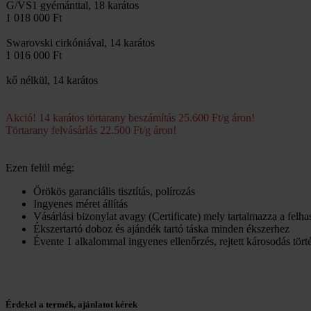
G/VS1 gyémánttal, 18 karátos
1 018 000 Ft
Swarovski cirkóniával, 14 karátos
1 016 000 Ft
kő nélkül, 14 karátos
Akció! 14 karátos törtarany beszámítás 25.600 Ft/g áron!
Törtarany felvásárlás 22.500 Ft/g áron!
Ezen felül még:
Örökös garanciális tisztítás, polírozás
Ingyenes méret állítás
Vásárlási bizonylat avagy (Certificate) mely tartalmazza a felh
Ékszertartó doboz és ajándék tartó táska minden ékszerhez
Évente 1 alkalommal ingyenes ellenőrzés, rejtett károsodás törté
Érdekel a termék, ajánlatot kérek