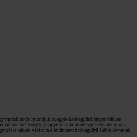
egy modellünkön, mondjuk az egyik karikagyűrű fényes felülete
 változtatni! Kérje karikagyűrű szakértőink segítségét telefonon,
űrűt is nálunk vásárolta a feltűntetett karikagyűrű árából levonunk