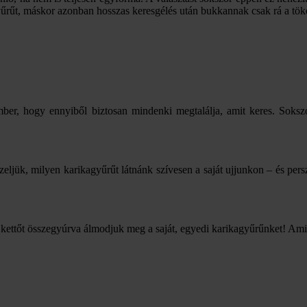
űrűt, máskor azonban hosszas keresgélés után bukkannak csak rá a töké
ember, hogy ennyiből biztosan mindenki megtalálja, amit keres. Soksz
eljük, milyen karikagyűrűt látnánk szívesen a saját ujjunkon – és persze
 kettőt összegyúrva álmodjuk meg a saját, egyedi karikagyűrűnket! Ami