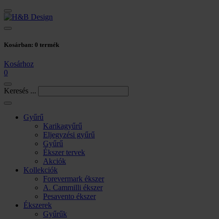
Kosárban:
0
termék
Kosárhoz
0
Keresés ...
Gyűrű
Karikagyűrű
Eljegyzési gyűrű
Gyűrű
Ékszer tervek
Akciók
Kollekciók
Forevermark ékszer
A. Cammilli ékszer
Pesavento ékszer
Ékszerek
Gyűrűk