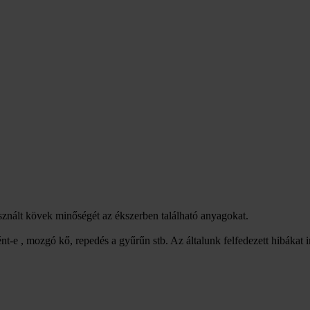
asznált kövek minőségét az ékszerben található anyagokat.
nt-e , mozgó kő, repedés a gyűrűn stb. Az általunk felfedezett hibákat 