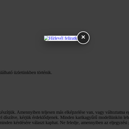
×
lálható üzletünkben történik.
észítjük. Amennyiben teljesen más elképzelése van, vagy változtatna 
l díszítve, kérjük érdeklődjenek. Minden karikagyűrű modellünkön lehet
inden kérdésére választ kaphat. Ne feledje, amennyiben az eljegyzési gy