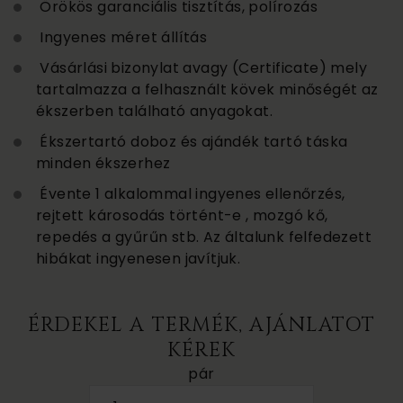
Örökös garanciális tisztítás, polírozás
Ingyenes méret állítás
Vásárlási bizonylat avagy (Certificate) mely
tartalmazza a felhasznált kövek minőségét az
ékszerben található anyagokat.
Ékszertartó doboz és ajándék tartó táska
minden ékszerhez
Évente 1 alkalommal ingyenes ellenőrzés,
rejtett károsodás történt-e , mozgó kő,
repedés a gyűrűn stb. Az általunk felfedezett
hibákat ingyenesen javítjuk.
ÉRDEKEL A TERMÉK, AJÁNLATOT
KÉREK
pár