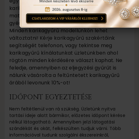
egy modellünkön, mondjuk az egyik
karikagyűrű fényes felülete helyett legyen
matt, vagy a női karikagyűrű legyen több
gyémánt kővel díszítve, kérjük érdeklődjenek.
Minden karikagyűrű modellünkön lehet
változtatni! Kérje karikagyűrű szakértőink
segítségét telefonon, vagy tekintse meg
karikagyűrű kínálatunkat üzletünkben ahol
rögtön minden kérdésére választ kaphat. Ne
feledje, amennyiben az eljegyzési gyűrűt is
nálunk vásárolta a feltűntetett karikagyűrű
árából levonunk 10%-ot!
IDŐPONT EGYEZTETÉSE
Nem feltétlenül van rá szükség. Üzletünk nyitva
tartási ideje alatt bármikor, előzetes időpont kérése
nélkül látogatható. Amennyiben jelzi látogatási
szándékát és okát, felkészülten tudjuk várni. Több
információval tudunk szolgálni ékszereinkről,