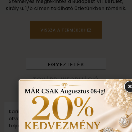
Személyes megtekintés a Budapest VII. kerület,
Király u. 1/b címen található üzletünkben történik.
VISSZA A TERMÉKEKHEZ
EGYEZTETÉS
TOVÁBBI INFORMÁCIÓ
TUDNIVALÓK
Karikagyűrű kollekciónk minden darabját saját
ötvös műhelyünkben készítjük. Amennyiben
teljesen más elképzelése van, vagy változtatna