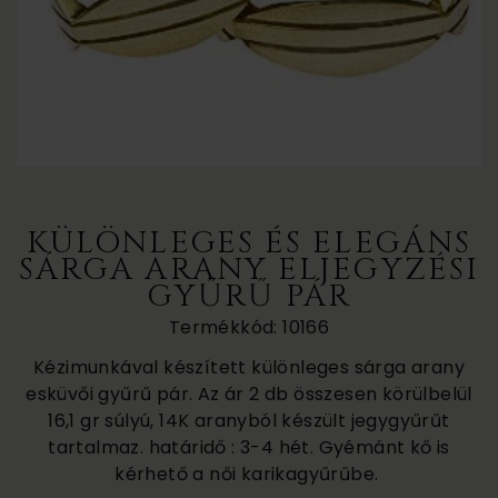
KÜLÖNLEGES ÉS ELEGÁNS
SÁRGA ARANY ELJEGYZÉSI
GYŰRŰ PÁR
Termékkód: 10166
Kézimunkával készített különleges sárga arany
esküvői gyűrű pár. Az ár 2 db összesen körülbelül
16,1 gr súlyú, 14K aranyból készült jegygyűrűt
tartalmaz. határidő : 3-4 hét. Gyémánt kő is
kérhető a női karikagyűrűbe.