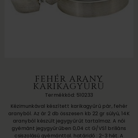
FEHÉR ARANY
KARIKAGYŰRŰ
Termékkód: 510233
Kézimunkával készített karikagyűrű pár, fehér
aranyból. Az ár 2 db összesen kb 22 gr súlyú, 14K
aranyból készült jegygyűrűt tartalmaz. A női
gyémánt jegygyűrűben 0,04 ct G/VS1 briliáns
csiszolású gyémánttal. határidő : 2-3 hét. A