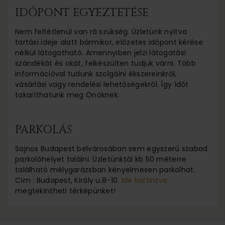
IDŐPONT EGYEZTETÉSE
Nem feltétlenül van rá szükség. Üzletünk nyitva
tartási ideje alatt bármikor, előzetes időpont kérése
nélkül látogatható. Amennyiben jelzi látogatási
szándékát és okát, felkészülten tudjuk várni. Több
információval tudunk szolgálni ékszereinkről,
vásárlási vagy rendelési lehetőségekről. Így ídőt
takaríthatunk meg Önöknek.
PARKOLÁS
Sajnos Budapest belvárosában sem egyszerű szabad
parkolóhelyet találni. Üzletünktől kb 50 méterre
található mélygarázsban kényelmesen parkolhat.
Cím : Budapest, Király u.8-10.
Ide kattintva
megtekintheti térképünket!