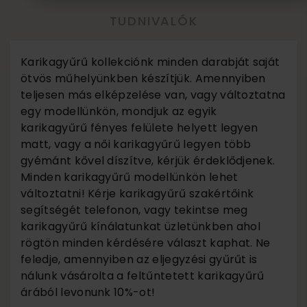
TUDNIVALÓK
Karikagyűrű kollekciónk minden darabját saját
ötvös műhelyünkben készítjük. Amennyiben
teljesen más elképzelése van, vagy változtatna
egy modellünkön, mondjuk az egyik
karikagyűrű fényes felülete helyett legyen
matt, vagy a női karikagyűrű legyen több
gyémánt kővel díszítve, kérjük érdeklődjenek.
Minden karikagyűrű modellünkön lehet
változtatni! Kérje karikagyűrű szakértőink
segítségét telefonon, vagy tekintse meg
karikagyűrű kínálatunkat üzletünkben ahol
rögtön minden kérdésére választ kaphat. Ne
feledje, amennyiben az eljegyzési gyűrűt is
nálunk vásárolta a feltűntetett karikagyűrű
árából levonunk 10%-ot!