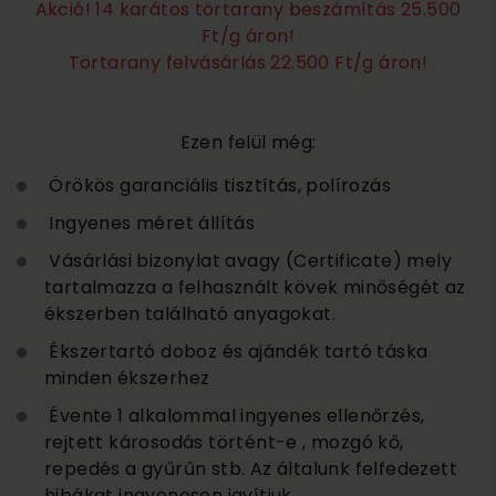
Akció! 14 karátos törtarany beszámítás 25.500
Ft/g áron!
Törtarany felvásárlás 22.500 Ft/g áron!
Ezen felül még:
Örökös garanciális tisztítás, polírozás
Ingyenes méret állítás
Vásárlási bizonylat avagy (Certificate) mely
tartalmazza a felhasznált kövek minőségét az
ékszerben található anyagokat.
Ékszertartó doboz és ajándék tartó táska
minden ékszerhez
Évente 1 alkalommal ingyenes ellenőrzés,
rejtett károsodás történt-e , mozgó kő,
repedés a gyűrűn stb. Az általunk felfedezett
hibákat ingyenesen javítjuk.